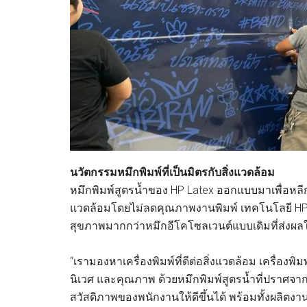
นวัตกรรมหมึกพิมพ์ที่เป็นมิตรกับสิ่งแวดล้อม
หมึกพิมพ์สูตรน้ำของ HP Latex ออกแบบมาเพื่อหลีกเล
แวดล้อมโดยไม่ลดคุณภาพงานพิมพ์ เทคโนโลยี HP La
สุขภาพมากกว่าหมึกอีโคโซลเวนต์แบบเดิมที่ส่งผลใ
“เรามองหาเครื่องพิมพ์ที่ดีต่อสิ่งแวดล้อม เครื่องพ
นิเวศ และคุณภาพ ด้วยหมึกพิมพ์สูตรน้ำที่ปราศจา
สวัสดิภาพของพนักงานให้ดีขึ้นได้ พร้อมทั้งผลิตงา