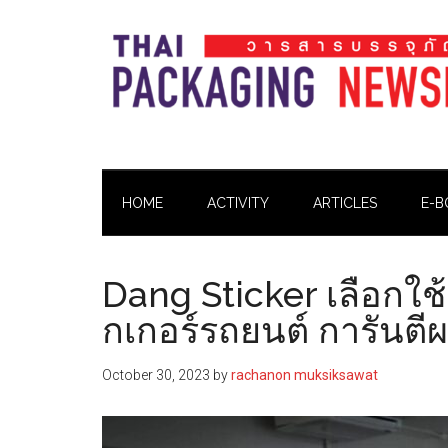
Skip
Skip
Skip
Skip
to
to
to
to
main
secondary
primary
footer
content
menu
sidebar
Thai
Thai
Pack
Pack
Magazine
HOME
ACTIVITY
ARTICLES
E-B
Magazine
Dang Sticker เลือกใช
กเกอร์รถยนต์ การันตีผ
October 30, 2023
by
rachanon muksiksawat