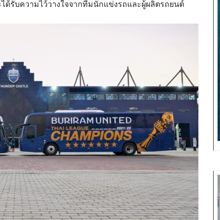
ะได้รับความไว้วางใจจากทีมนักแข่งรถและผู้ผลิตรถยนต์