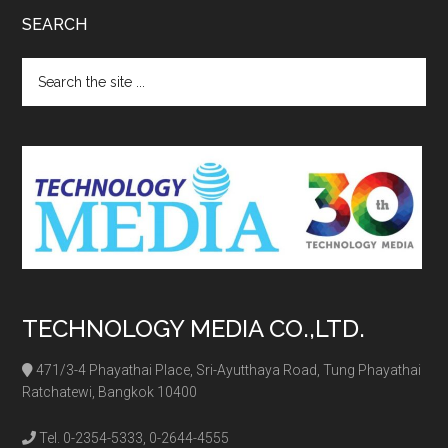
SEARCH
Search
the
site
...
TECHNOLOGY MEDIA CO.,LTD.
471/3-4 Phayathai Place, Sri-Ayutthaya Road, Tung Phayathai
Ratchatewi, Bangkok 10400
Tel. 0-2354-5333, 0-2644-4555