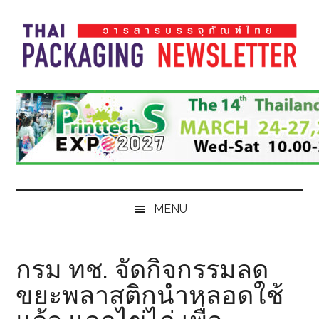
Skip
Skip
Skip
Skip
to
to
to
to
main
secondary
primary
footer
content
menu
sidebar
Thai
Thai
Pack
Pack
Magazine
Magazine
MENU
กรม ทช. จัดกิจกรรมลด
ขยะพลาสติกนำหลอดใช้