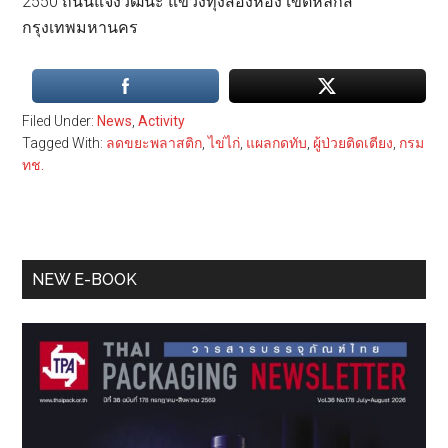
2550 ถนนแจ้งวัฒนะ แขวงทุ่งสองห้อง เขตหลักสี่
กรุงเทพมหานคร
Filed Under:
News
,
Activity
Tagged With:
ลดขยะพลาสติก
,
ไข่ไก่
,
แผลกดทับ
,
ผู้ป่วยติดเตียง
,
กรม
ทช.
Primary
NEW E-BOOK
Sidebar