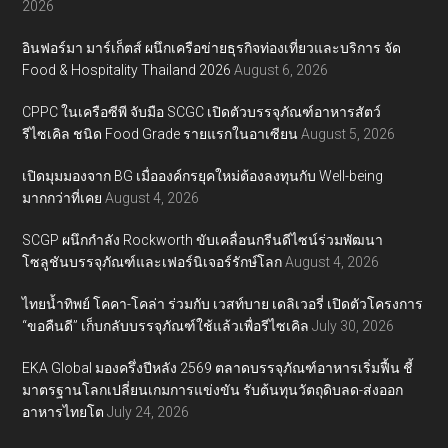
2026
อินฟอร์มา มาร์เก็ตส์ ผนึกเครือข่ายธุรกิจท่องเที่ยวและบริการ จัด
Food & Hospitality Thailand 2026
August 6, 2026
CPPC ในเครือซีพี จับมือ SCGC เปิดตัวบรรจุภัณฑ์อาหารสัตว์
รีไซเคิล ชนิด Food Grade รายแรกในอาเซียน
August 5, 2026
เปิดมุมมองจาก BG เมื่อองค์กรยุคใหม่ต้องลงทุนกับ Well-being
มากกว่าที่เคย
August 4, 2026
SCGP ผนึกกำลัง Rockworth ขับเคลื่อนกรีนดีไซน์ร่วมพัฒนา
โซลูชันบรรจุภัณฑ์และเฟอร์นิเจอร์รักษ์โลก
August 4, 2026
ไทยน้ำทิพย์ โคคา-โคล่า ร่วมกับ เวสท์บาย เดลิเวอรี่ เปิดตัวโครงการ
“ขอคืนดี” เก็บกลับบรรจุภัณฑ์ใช้แล้วเพื่อรีไซเคิล
July 30, 2026
EKA Global มองครึ่งปีหลัง 2569 ตลาดบรรจุภัณฑ์อาหารเริ่มฟื้น ชี้
มาตรฐานโลกเปลี่ยนเกมการแข่งขัน รับต้นทุนวัตถุดิบลด-ส่งออก
อาหารไทยโต
July 24, 2026