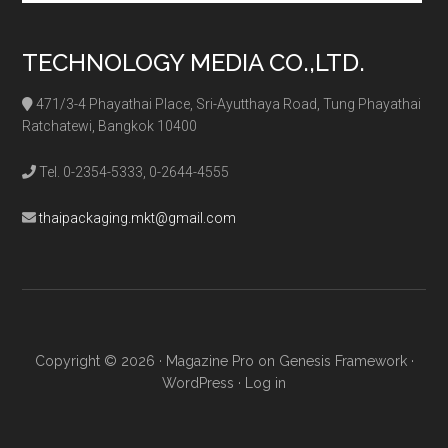
TECHNOLOGY MEDIA CO.,LTD.
471/3-4 Phayathai Place, Sri-Ayutthaya Road, Tung Phayathai
Ratchatewi, Bangkok 10400
Tel. 0-2354-5333, 0-2644-4555
thaipackaging.mkt@gmail.com
Copyright © 2026 ·
Magazine Pro
on
Genesis Framework
·
WordPress
·
Log in