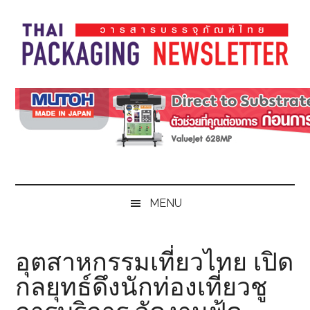
Skip
Skip
Skip
Skip
to
to
to
to
main
secondary
primary
footer
content
menu
sidebar
Thai
Thai
Pack
Pack
Magazine
Magazine
MENU
อุตสาหกรรมเที่ยวไทย เปิด
กลยุทธ์ดึงนักท่องเที่ยวชู