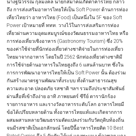
นางฐนิวรรณ กุลมงคล นายกสมาคมภัตตาคารไทย กล่าว
ถึง การส่งเสริมอาหารไทยให้เป็น Soft Power ด้านการท่อง
เที่ยวไทยว่า อาหารไทย (Food) เป็นหนึ่งใน 5F ของ Soft
Power เป้าหมายที่ ททท. วางไว้ในการส่งเสริมการท่อง
เที่ยวผ่านความอุดมสมบูรณ์ของวัฒนธรรมอาหารไทย หรือ
การท่องเที่ยวเชิงอาหาร (Gastronomy Tourism) ซึ่ง 20%
ของค่าใช้จ่ายที่นักท่องเที่ยวต่างชาติจ่ายในการท่องเที่ยว
ไทยมาจากอาหาร โดยในปี 2562 นักท่องเที่ยวต่างชาติมี
การใช้จ่ายด้านอาหารในไทยสูงถึง 6 แสนล้านบาท ซึ่งใน
การการพัฒนาอาหารไทยให้เป็น Soft Power นั้น ต้องร่วม
กันสร้างมาตรฐานพัฒนาทั้งระบบ ทั้งด้านสาธารณสุข
ความสะอาด ปลอดภัย รสชาติ ฯลฯ รวมถึงประชาสัมพันธ์
ผ่านสื่อที่เข้าถึงง่าย อาทิ ภาพยนตร์ ซีรีย์ ดารานักร้อง
รายการอาหาร และรางวัลอาหารระดับโลก อาหารไทยมี
ข้อได้เปรียบหลายด้าน ทั้งอาหารไทยแท้และเกิดจากการ
ผสมผสานหลายวัฒนธรรมดัดแปลงร่วมกับวัตถุดิบท้องถิ่น
จนมีรสชาติเป็นเอกลักษณ์ โดยปีนี้อาหารไทยติด 10 Best
Rated Curries ถึง 5 อันดับ ได้แก่ แกงพะแนง ข้าวซอย แกง