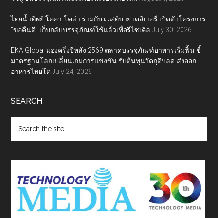
ไทยน้ำทิพย์ โคคา-โคล่า ร่วมกับ เวสท์บาย เดลิเวอรี่ เปิดตัวโครงการ
“ขอคืนดี” เก็บกลับบรรจุภัณฑ์ใช้แล้วเพื่อรีไซเคิล
July 30, 2026
EKA Global มองครึ่งปีหลัง 2569 ตลาดบรรจุภัณฑ์อาหารเริ่มฟื้น ชี้
มาตรฐานโลกเปลี่ยนเกมการแข่งขัน รับต้นทุนวัตถุดิบลด-ส่งออก
อาหารไทยโต
July 24, 2026
SEARCH
Search
the
site
...