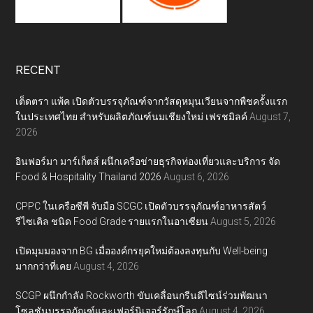
RECENT
เต็ดตรา แพ้ค เปิดตัวบรรจุภัณฑ์จากวัสดุหมุนเวียนจากพืชครั้งแรก
ในประเทศไทย สำหรับผลิตภัณฑ์นมเชียงใหม่ เฟรชมิลค์
August 7,
2026
อินฟอร์มา มาร์เก็ตส์ ผนึกเครือข่ายธุรกิจท่องเที่ยวและบริการ จัด
Food & Hospitality Thailand 2026
August 6, 2026
CPPC ในเครือซีพี จับมือ SCGC เปิดตัวบรรจุภัณฑ์อาหารสัตว์
รีไซเคิล ชนิด Food Grade รายแรกในอาเซียน
August 5, 2026
เปิดมุมมองจาก BG เมื่อองค์กรยุคใหม่ต้องลงทุนกับ Well-being
มากกว่าที่เคย
August 4, 2026
SCGP ผนึกกำลัง Rockworth ขับเคลื่อนกรีนดีไซน์ร่วมพัฒนา
โซลูชันบรรจุภัณฑ์และเฟอร์นิเจอร์รักษ์โลก
August 4, 2026