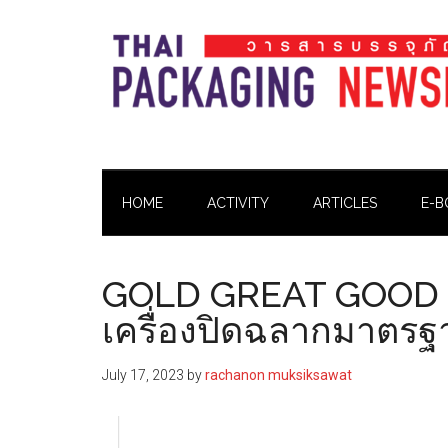
Skip
Skip
Skip
Skip
to
to
to
to
main
secondary
primary
footer
content
menu
sidebar
Thai
Thai
Pack
Pack
Magazine
HOME
ACTIVITY
ARTICLES
E-B
Magazine
GOLD GREAT GOOD M
เครื่องปิดฉลากมาตรฐ
July 17, 2023
by
rachanon muksiksawat