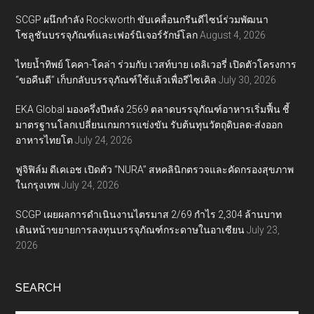
SCGP ผนึกกำลัง Rockworth ขับเคลื่อนกรีนดีไซน์ร่วมพัฒนา
โซลูชันบรรจุภัณฑ์และเฟอร์นิเจอร์รักษ์โลก
August 4, 2026
ไทยน้ำทิพย์ โคคา-โคล่า ร่วมกับ เวสท์บาย เดลิเวอรี่ เปิดตัวโครงการ
“ขอคืนดี” เก็บกลับบรรจุภัณฑ์ใช้แล้วเพื่อรีไซเคิล
July 30, 2026
EKA Global มองครึ่งปีหลัง 2569 ตลาดบรรจุภัณฑ์อาหารเริ่มฟื้น ชี้
มาตรฐานโลกเปลี่ยนเกมการแข่งขัน รับต้นทุนวัตถุดิบลด-ส่งออก
อาหารไทยโต
July 24, 2026
ฟูจิฟิล์ม ดีเคเอช เปิดตัว “NURA” สหคลินิกตรวจและคัดกรองสุขภาพ
ในกรุงเทพ
July 24, 2026
SCGP เผยผลการดำเนินงานไตรมาส 2/69 กำไร 2,304 ล้านบาท
เดินหน้าขยายการลงทุนบรรจุภัณฑ์กระดาษในอาเซียน
July 23,
2026
SEARCH