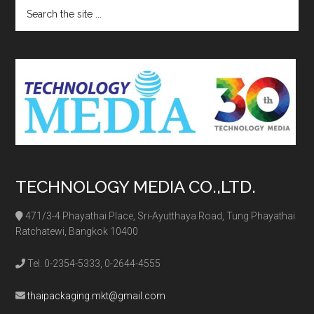
Search
the
site
...
TECHNOLOGY MEDIA CO.,LTD.
471/3-4 Phayathai Place, Sri-Ayutthaya Road, Tung Phayathai
Ratchatewi, Bangkok 10400
Tel. 0-2354-5333, 0-2644-4555
thaipackaging.mkt@gmail.com