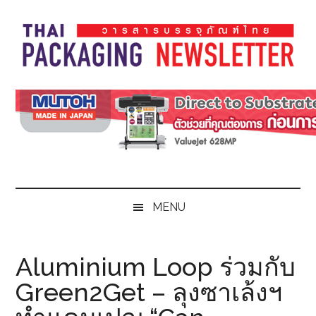
Skip
Skip
Skip
Skip
to
to
to
to
main
secondary
primary
footer
content
menu
sidebar
Thai
Thai
Pack
Pack
Magazine
Magazine
MENU
Aluminium Loop ร่วมกับ
Green2Get – ลุงซาเล้งฯ