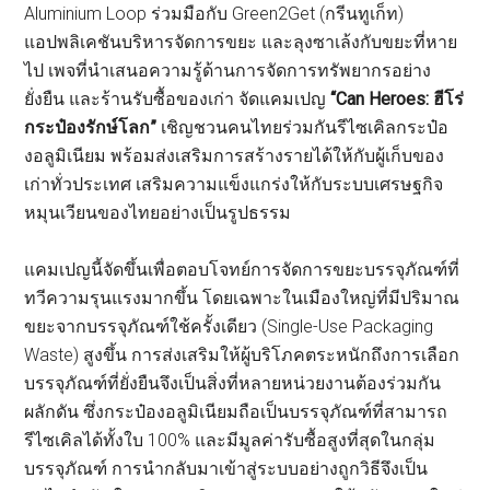
Aluminium Loop ร่วมมือกับ Green2Get (กรีนทูเก็ท)
แอปพลิเคชันบริหารจัดการขยะ และลุงซาเล้งกับขยะที่หาย
ไป เพจที่นำเสนอความรู้ด้านการจัดการทรัพยากรอย่าง
ยั่งยืน และร้านรับซื้อของเก่า จัดแคมเปญ
“Can Heroes: ฮีโร่
กระป๋องรักษ์โลก”
เชิญชวนคนไทยร่วมกันรีไซเคิลกระป๋อ
งอลูมิเนียม พร้อมส่งเสริมการสร้างรายได้ให้กับผู้เก็บของ
เก่าทั่วประเทศ เสริมความแข็งแกร่งให้กับระบบเศรษฐกิจ
หมุนเวียนของไทยอย่างเป็นรูปธรรม
แคมเปญนี้จัดขึ้นเพื่อตอบโจทย์การจัดการขยะบรรจุภัณฑ์ที่
ทวีความรุนแรงมากขึ้น โดยเฉพาะในเมืองใหญ่ที่มีปริมาณ
ขยะจากบรรจุภัณฑ์ใช้ครั้งเดียว (Single-Use Packaging
Waste) สูงขึ้น การส่งเสริมให้ผู้บริโภคตระหนักถึงการเลือก
บรรจุภัณฑ์ที่ยั่งยืนจึงเป็นสิ่งที่หลายหน่วยงานต้องร่วมกัน
ผลักดัน ซึ่งกระป๋องอลูมิเนียมถือเป็นบรรจุภัณฑ์ที่สามารถ
รีไซเคิลได้ทั้งใบ 100% และมีมูลค่ารับซื้อสูงที่สุดในกลุ่ม
บรรจุภัณฑ์ การนำกลับมาเข้าสู่ระบบอย่างถูกวิธีจึงเป็น