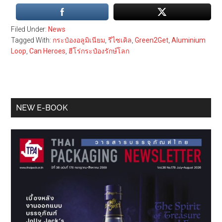
Filed Under:
News
Tagged With:
กระป๋องอลูมิเนียม
,
รีไซเคิล
,
Green2Get
,
Aluminium
Loop
,
Can Heroes
,
ฮีโร่กระป๋องรักษ์โลก
Primary
NEW E-BOOK
Sidebar