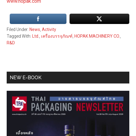
www.hopak.com
Filed Under:
News
,
Activity
Tagged With:
Ltd.
,
เครื่องบรรจุภัณฑ์
,
HOPAK MACHINERY CO.
,
R&D
Primary
NEW E-BOOK
Sidebar