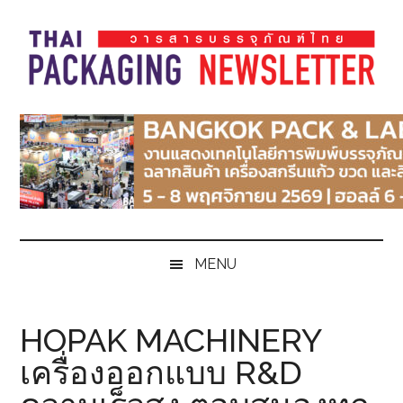
Skip
Skip
Skip
Skip
to
to
to
to
main
secondary
primary
footer
content
menu
sidebar
Thai
Thai
Pack
Pack
Magazine
Magazine
MENU
HOPAK MACHINERY
เครื่องออกแบบ R&D