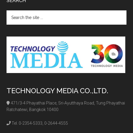
SEARCH
Search
the
site
...
TECHNOLOGY MEDIA CO.,LTD.
471/3-4 Phayathai Place, Sri-Ayutthaya Road, Tung Phayathai
Ratchatewi, Bangkok 10400
Tel. 0-2354-5333, 0-2644-4555