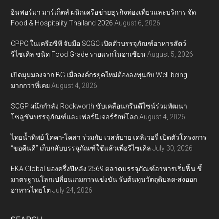
อินฟอร์มา มาร์เก็ตส์ ผนึกเครือข่ายธุรกิจท่องเที่ยวและบริการ จัด
Food & Hospitality Thailand 2026
August 6, 2026
CPPC ในเครือซีพี จับมือ SCGC เปิดตัวบรรจุภัณฑ์อาหารสัตว์
รีไซเคิล ชนิด Food Grade รายแรกในอาเซียน
August 5, 2026
เปิดมุมมองจาก BG เมื่อองค์กรยุคใหม่ต้องลงทุนกับ Well-being
มากกว่าที่เคย
August 4, 2026
SCGP ผนึกกำลัง Rockworth ขับเคลื่อนกรีนดีไซน์ร่วมพัฒนา
โซลูชันบรรจุภัณฑ์และเฟอร์นิเจอร์รักษ์โลก
August 4, 2026
ไทยน้ำทิพย์ โคคา-โคล่า ร่วมกับ เวสท์บาย เดลิเวอรี่ เปิดตัวโครงการ
“ขอคืนดี” เก็บกลับบรรจุภัณฑ์ใช้แล้วเพื่อรีไซเคิล
July 30, 2026
EKA Global มองครึ่งปีหลัง 2569 ตลาดบรรจุภัณฑ์อาหารเริ่มฟื้น ชี้
มาตรฐานโลกเปลี่ยนเกมการแข่งขัน รับต้นทุนวัตถุดิบลด-ส่งออก
อาหารไทยโต
July 24, 2026