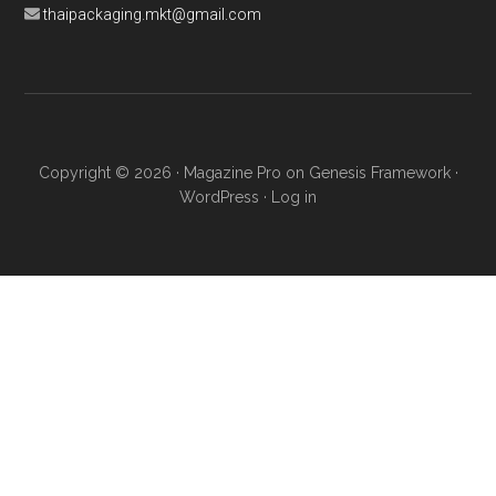
thaipackaging.mkt@gmail.com
Copyright © 2026 ·
Magazine Pro
on
Genesis Framework
·
WordPress
·
Log in