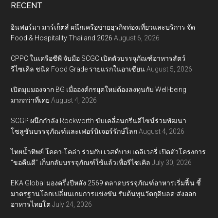
RECENT
อินฟอร์มา มาร์เก็ตส์ ผนึกเครือข่ายธุรกิจท่องเที่ยวและบริการ จัด
Food & Hospitality Thailand 2026
August 6, 2026
CPPC ในเครือซีพี จับมือ SCGC เปิดตัวบรรจุภัณฑ์อาหารสัตว์
รีไซเคิล ชนิด Food Grade รายแรกในอาเซียน
August 5, 2026
เปิดมุมมองจาก BG เมื่อองค์กรยุคใหม่ต้องลงทุนกับ Well-being
มากกว่าที่เคย
August 4, 2026
SCGP ผนึกกำลัง Rockworth ขับเคลื่อนกรีนดีไซน์ร่วมพัฒนา
โซลูชันบรรจุภัณฑ์และเฟอร์นิเจอร์รักษ์โลก
August 4, 2026
ไทยน้ำทิพย์ โคคา-โคล่า ร่วมกับ เวสท์บาย เดลิเวอรี่ เปิดตัวโครงการ
“ขอคืนดี” เก็บกลับบรรจุภัณฑ์ใช้แล้วเพื่อรีไซเคิล
July 30, 2026
EKA Global มองครึ่งปีหลัง 2569 ตลาดบรรจุภัณฑ์อาหารเริ่มฟื้น ชี้
มาตรฐานโลกเปลี่ยนเกมการแข่งขัน รับต้นทุนวัตถุดิบลด-ส่งออก
อาหารไทยโต
July 24, 2026