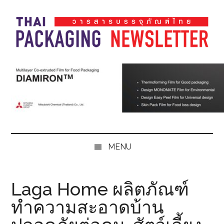
Skip
Skip
Skip
Skip
to
to
to
to
main
secondary
primary
footer
content
menu
sidebar
Thai
Thai
Pack
Pack
Magazine
Magazine
MENU
Laga Home ผลิตภัณฑ์
ทำความสะอาดบ้าน