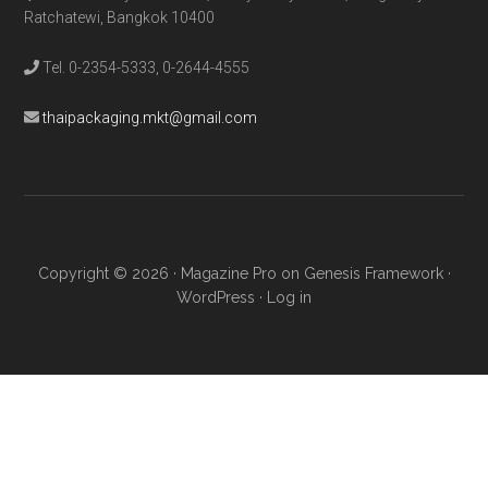
Ratchatewi, Bangkok 10400
Tel. 0-2354-5333, 0-2644-4555
thaipackaging.mkt@gmail.com
Copyright © 2026 ·
Magazine Pro
on
Genesis Framework
·
WordPress
·
Log in