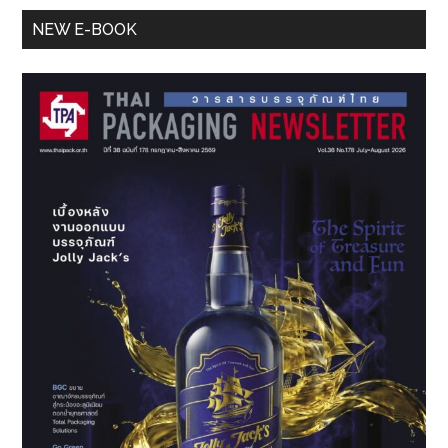
Primary
NEW E-BOOK
Sidebar