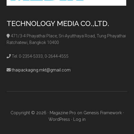
TECHNOLOGY MEDIA CO.,LTD.
471/3-4 Phayathai Place, Sri-Ayutthaya Road, Tung Phayathai
Ratchatewi, Bangkok 10400
Tel. 0-2354-5333, 0-2644-4555
thaipackaging.mkt@gmail.com
Copyright © 2026 ·
Magazine Pro
on
Genesis Framework
·
WordPress
·
Log in