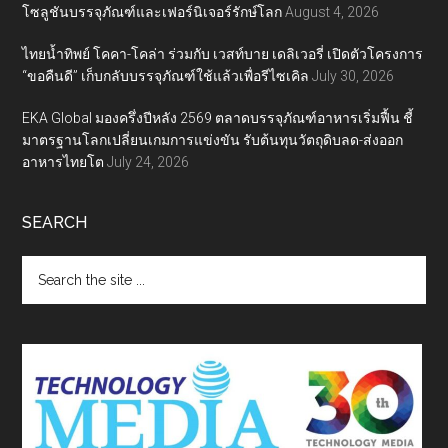
โซลูชันบรรจุภัณฑ์และเฟอร์นิเจอร์รักษ์โลก
August 4, 2026
ไทยน้ำทิพย์ โคคา-โคล่า ร่วมกับ เวสท์บาย เดลิเวอรี่ เปิดตัวโครงการ
“ขอคืนดี” เก็บกลับบรรจุภัณฑ์ใช้แล้วเพื่อรีไซเคิล
July 30, 2026
EKA Global มองครึ่งปีหลัง 2569 ตลาดบรรจุภัณฑ์อาหารเริ่มฟื้น ชี้
มาตรฐานโลกเปลี่ยนเกมการแข่งขัน รับต้นทุนวัตถุดิบลด-ส่งออก
อาหารไทยโต
July 24, 2026
SEARCH
Search
the
site
...