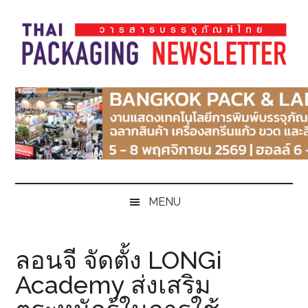
Skip
Skip
Skip
Skip
to
to
to
to
main
secondary
primary
footer
content
menu
sidebar
Thai
Thai
Pack
Pack
Magazine
Magazine
MENU
ลอนจี จัดตั้ง LONGi
Academy ส่งเสริม