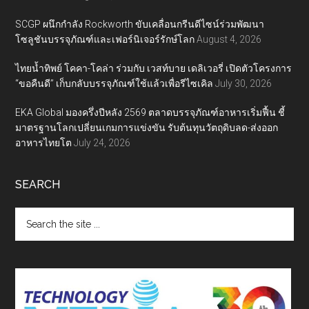
SCGP ผนึกกำลัง Rockworth ขับเคลื่อนกรีนดีไซน์ร่วมพัฒนา
โซลูชันบรรจุภัณฑ์และเฟอร์นิเจอร์รักษ์โลก
August 4, 2026
ไทยน้ำทิพย์ โคคา-โคล่า ร่วมกับ เวสท์บาย เดลิเวอรี่ เปิดตัวโครงการ
“ขอคืนดี” เก็บกลับบรรจุภัณฑ์ใช้แล้วเพื่อรีไซเคิล
July 30, 2026
EKA Global มองครึ่งปีหลัง 2569 ตลาดบรรจุภัณฑ์อาหารเริ่มฟื้น ชี้
มาตรฐานโลกเปลี่ยนเกมการแข่งขัน รับต้นทุนวัตถุดิบลด-ส่งออก
อาหารไทยโต
July 24, 2026
SEARCH
Search
the
site
...