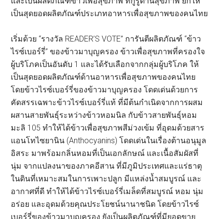
และเป็นผลิตภัณฑ์ข้าวเพื่อสุขภาพ ที่กูรูด้านสุขภาพ ยกให้
เป็นสุดยอดผลิตภัณฑ์ประเภทอาหารเพื่อสุขภาพของคนไทย
เริ่มด้วย “รางวัล READER’S VOTE” การันตีผลิตภัณฑ์ “ข้าว
ไรซ์เบอร์รี่” ของข้าวมาบุญครอง ข้าวเพื่อสุขภาพที่ครองใจ
ผู้บริโภคเป็นอันดับ 1 และได้รับเลือกจากกลุ่มผู้บริโภค ให้
เป็นสุดยอดผลิตภัณฑ์ด้านอาหารเพื่อสุขภาพของคนไทย
โดยข้าวไรซ์เบอร์รี่ของข้าวมาบุญครอง โดดเด่นด้วยการ
คัดสรรเฉพาะข้าวไรซ์เบอร์รี่แท้ ที่มีต้นกำเนิดจากการผสม
ผสานสายพันธุ์ระหว่างข้าวหอมนิล กับข้าวสายพันธุ์หอม
มะลิ 105 ทำให้ได้ข้าวเพื่อสุขภาพสีม่วงเข้ม ที่อุดมด้วยสาร
แอนโทไซยานิน (Anthocyanins) โดดเด่นในเรื่องต้านอนุมูล
อิสระ มาพร้อมกลิ่นหอมที่เป็นเอกลักษณ์ และเนื้อสัมผัสที่
นุ่ม จากแปลงนาของภาคอีสาน ที่มีภูมิประเทศและแร่ธาตุ
ในดินที่เหมาะสมในการเพาะปลูก มีแหล่งน้ำสมบูรณ์ และ
อากาศที่ดี ทำให้ได้ข้าวไรซ์เบอร์รี่เมล็ดที่สมบูรณ์ หอม นุ่ม
อร่อย และอุดมด้วยคุณประโยชน์นานาชนิด โดยข้าวไรซ์
เบอร์รี่ของข้าวมาบุญครอง ยังเป็นผลิตภัณฑ์ที่มียอดขาย