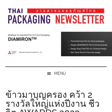
Skip
Skip
Skip
Skip
to
to
to
to
main
secondary
primary
footer
content
menu
sidebar
Thai
Thai
Pack
Pack
Magazine
Magazine
MENU
ข้าวมาบุญครอง คว้า 2
รางวัลใหญ่แห่งปีงาน ชีว