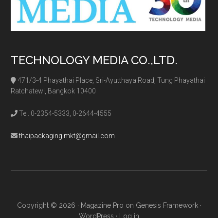
TECHNOLOGY MEDIA CO.,LTD.
471/3-4 Phayathai Place, Sri-Ayutthaya Road, Tung Phayathai
Ratchatewi, Bangkok 10400
Tel. 0-2354-5333, 0-2644-4555
thaipackaging.mkt@gmail.com
Copyright © 2026 ·
Magazine Pro
on
Genesis Framework
·
WordPress
·
Log in