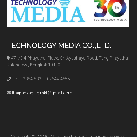
TECHNOLOGY MEDIA CO.,LTD.
471/3-4 Phayathai Place, Sri-Ayutthaya Road, Tung Phayathai
Ratchatewi, Bangkok 10400
Tel. 0-2354-5333, 0-2644-4555
thaipackaging.mkt@gmail.com
Copyright © 2026 ·
Magazine Pro
on
Genesis Framework
·