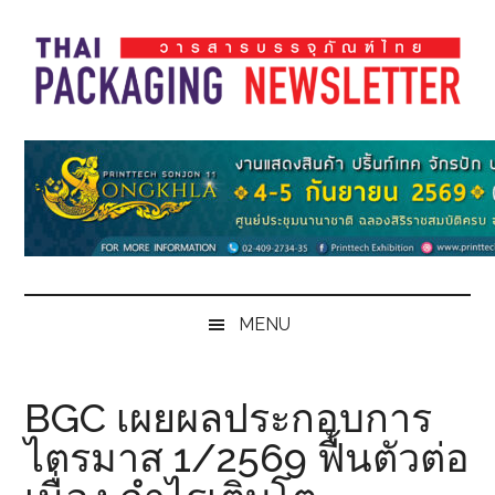
Skip
Skip
Skip
Skip
to
to
to
to
main
secondary
primary
footer
content
menu
sidebar
Thai
Thai
Pack
Pack
Magazine
Magazine
MENU
BGC เผยผลประกอบการ
ไตรมาส 1/2569 ฟื้นตัวต่อ