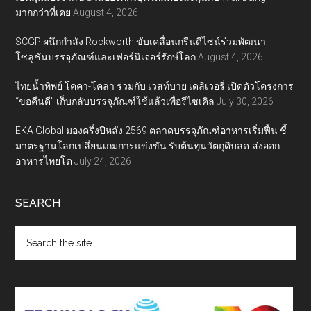
มากกว่าที่เคย
August 4, 2026
SCGP ผนึกกำลัง Rockworth ขับเคลื่อนกรีนดีไซน์ร่วมพัฒนา
โซลูชันบรรจุภัณฑ์และเฟอร์นิเจอร์รักษ์โลก
August 4, 2026
ไทยน้ำทิพย์ โคคา-โคล่า ร่วมกับ เวสท์บาย เดลิเวอรี่ เปิดตัวโครงการ
“ขอคืนดี” เก็บกลับบรรจุภัณฑ์ใช้แล้วเพื่อรีไซเคิล
July 30, 2026
EKA Global มองครึ่งปีหลัง 2569 ตลาดบรรจุภัณฑ์อาหารเริ่มฟื้น ชี้
มาตรฐานโลกเปลี่ยนเกมการแข่งขัน รับต้นทุนวัตถุดิบลด-ส่งออก
อาหารไทยโต
July 24, 2026
SEARCH
Search
the
site
...