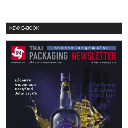
Primary
NEW E-BOOK
Sidebar