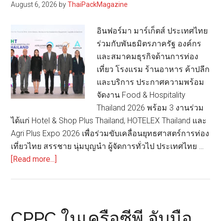
August 6, 2026
by
ThaiPackMagazine
พืช
ครั้ง
อินฟอร์มา มาร์เก็ตส์ ประเทศไทย
แรก
ร่วมกับพันธมิตรภาครัฐ องค์กร
ใน
และสมาคมธุรกิจด้านการท่อง
ประเทศไทย
เที่ยว โรงแรม ร้านอาหาร ค้าปลีก
สำหรับ
และบริการ ประกาศความพร้อม
ผลิตภัณฑ์
จัดงาน Food & Hospitality
นม
Thailand 2026 พร้อม 3 งานร่วม
เชียงใหม่
ได้แก่ Hotel & Shop Plus Thailand, HOTELEX Thailand และ
เฟรช
Agri Plus Expo 2026 เพื่อร่วมขับเคลื่อนยุทธศาสตร์การท่อง
มิ
เที่ยวไทย สรรชาย นุ่มบุญนำ ผู้จัดการทั่วไป ประเทศไทย …
ลค์
about
[Read more...]
อิน
ฟอร์ม
า
มาร์เก็ต
CPPC ในเครือซีพี จับมือ