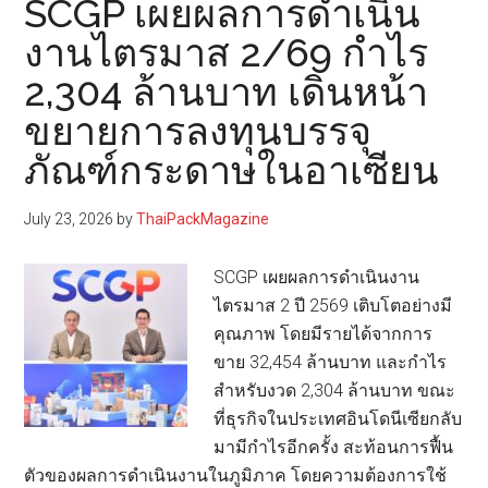
SCGP เผยผลการดำเนิน
ออก
เอช
อาหาร
งานไตรมาส 2/69 กำไร
เปิด
ไทย
2,304 ล้านบาท เดินหน้า
ตัว
โต
“NURA”
ขยายการลงทุนบรรจุ
สห
ภัณฑ์กระดาษในอาเซียน
คลินิก
ตรวจ
July 23, 2026
by
ThaiPackMagazine
และ
คัด
SCGP เผยผลการดำเนินงาน
กรอง
ไตรมาส 2 ปี 2569 เติบโตอย่างมี
สุขภาพ
คุณภาพ โดยมีรายได้จากการ
ใน
ขาย 32,454 ล้านบาท และกำไร
กรุงเทพ
สำหรับงวด 2,304 ล้านบาท ขณะ
ที่ธุรกิจในประเทศอินโดนีเซียกลับ
มามีกำไรอีกครั้ง สะท้อนการฟื้น
ตัวของผลการดำเนินงานในภูมิภาค โดยความต้องการใช้