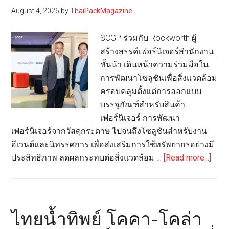
August 4, 2026
by
ThaiPackMagazine
กับ
Well-
SCGP ร่วมกับ Rockworth ผู้
being
สร้างสรรค์เฟอร์นิเจอร์สำนักงาน
มากกว
ชั้นนำ เดินหน้าความร่วมมือใน
ที่
การพัฒนาโซลูชันเพื่อสิ่งแวดล้อม
เคย
ครอบคลุมตั้งแต่การออกแบบ
บรรจุภัณฑ์สำหรับสินค้า
เฟอร์นิเจอร์ การพัฒนา
เฟอร์นิเจอร์จากวัสดุกระดาษ ไปจนถึงโซลูชันสำหรับงาน
อีเวนต์และนิทรรศการ เพื่อส่งเสริมการใช้ทรัพยากรอย่างมี
abou
ประสิทธิภาพ ลดผลกระทบต่อสิ่งแวดล้อม …
[Read more...]
SCG
ผนึก
กำลั
Rock
ไทยน้ำทิพย์ โคคา-โคล่า
ขับ