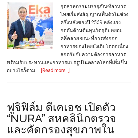
โครงการ
อุตสาหกรรมบรรจุภัณฑ์อาหาร
“ขอ
ไทยเริ่มส่งสัญญาณฟื้นตัวในช่วง
คืนดี”
ครึ่งหลังของปี 2569 หลังแรง
เก็บ
กดดันด้านต้นทุนวัตถุดิบทยอย
กลับ
คลี่คลาย ขณะที่การส่งออก
บรรจุ
อาหารของไทยยังเติบโตต่อเนื่อง
ภัณฑ์
สอดรับกับความต้องการอาหาร
ใช้
พร้อมรับประทานและอาหารแปรรูปในตลาดโลกที่เพิ่มขึ้น
แล้ว
about
อย่างไรก็ตาม …
[Read more...]
เพื่อ
EKA
รีไซเคิล
Global
มอง
ครึ่ง
ฟูจิฟิล์ม ดีเคเอช เปิดตัว
ปี
“NURA” สหคลินิกตรวจ
หลัง
และคัดกรองสุขภาพใน
2569
ตลาด