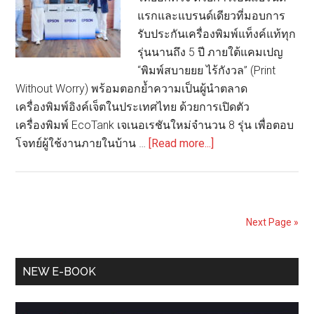
ขยาย
แรกและแบรนด์เดียวที่มอบการ
การ
รับประกันเครื่องพิมพ์แท็งค์แท้ทุก
ลงทุน
รุ่นนานถึง 5 ปี ภายใต้แคมเปญ
บรรจุ
“พิมพ์สบายยย ไร้กังวล” (Print
ภัณฑ์
Without Worry) พร้อมตอกย้ำความเป็นผู้นำตลาด
กระดาษ
เครื่องพิมพ์อิงค์เจ็ตในประเทศไทย ด้วยการเปิดตัว
ใน
เครื่องพิมพ์ EcoTank เจเนอเรชันใหม่จำนวน 8 รุ่น เพื่อตอบ
อาเซียน
about
โจทย์ผู้ใช้งานภายในบ้าน …
[Read more...]
เอปสัน
ยก
ระดับ
ตลาด
Next Page »
เครื่องพิมพ์
เปิด
Primary
ตัว
NEW E-BOOK
EcoTank
Sidebar
ใหม่