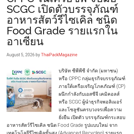
ส์
SCGC เปิดตัวบรรจุภัณฑ์
ผนึก
อาหารสัตว์รีไซเคิล ชนิด
เครือ
ข่าย
Food Grade รายแรกใน
ธุรกิจ
อาเซียน
ท่อง
เที่ยว
August 5, 2026
by
ThaiPackMagazine
และ
บริการ
บริษัท ซีพีพีซี จำกัด (มหาชน)
จัด
หรือ CPPC กลุ่มธุรกิจบรรจุภัณฑ์
Food
ภายใต้เครือเจริญโภคภัณฑ์ (CP)
&
ผนึกกำลังกับเอสซีจี เคมิคอลส์
Hospitality
หรือ SCGC ผู้นำธุรกิจพอลิเมอร์
Thailand
และโซลูชันครบวงจรเพื่อความ
2026
ยั่งยืน เปิดตัว บรรจุภัณฑ์กระสอบ
อาหารสัตว์รีไซเคิล ชนิด Food Grade รูปแบบใหม่ จาก
เทคโนโลยีรีไซเคิลขั้นสูง (Advanced Recycling) รายแรก