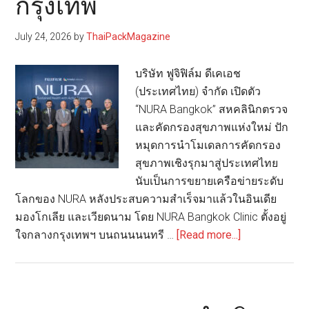
กรุงเทพ
บรรจุ
ภัณฑ์
July 24, 2026
by
ThaiPackMagazine
อาหาร
เริ่ม
บริษัท ฟูจิฟิล์ม ดีเคเอช
ฟื้น
(ประเทศไทย) จำกัด เปิดตัว
ชี้
“NURA Bangkok” สหคลินิกตรวจ
มาตรฐาน
และคัดกรองสุขภาพแห่งใหม่ ปัก
โลก
หมุดการนำโมเดลการคัดกรอง
เปลี่ยน
สุขภาพเชิงรุกมาสู่ประเทศไทย
เกม
นับเป็นการขยายเครือข่ายระดับ
การ
โลกของ NURA หลังประสบความสำเร็จมาแล้วในอินเดีย
แข่งขัน
มองโกเลีย และเวียดนาม โดย NURA Bangkok Clinic ตั้งอยู่
รับ
about
ใจกลางกรุงเทพฯ บนถนนนนทรี …
[Read more...]
ต้นทุน
ฟูจิ
วัตถุดิบ
ฟิล์ม
ลด-
ดี
ส่ง
เค