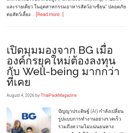
และรายเดียว ในอุตสาหกรรมอาหารสัตว์อาเซียน” ปลอดภัย
about
ต่อสัตว์เลี้ยง …
[Read more...]
CPPC
ใน
เครือ
ซีพี
เปิดมุมมองจาก BG เมื่อ
จับ
องค์กรยุคใหม่ต้องลงทุน
มือ
กับ Well-being มากกว่า
SCGC
เปิด
ที่เคย
ตัว
บรรจุ
August 4, 2026
by
ThaiPackMagazine
ภัณฑ์
อาหาร
ปัญญาประดิษฐ์ (AI) กำลังเปลี่ยน
สัตว์
รูปแบบการทำงานอย่างรวดเร็ว
รีไซเคิล
รวมถึงความไม่แน่นอนทาง
ชนิด