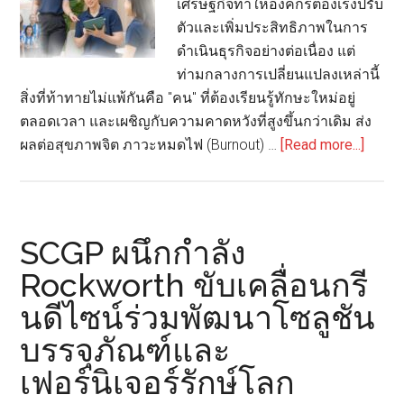
เศรษฐกิจทำให้องค์กรต้องเร่งปรับ
Food
ตัวและเพิ่มประสิทธิภาพในการ
Grade
ดำเนินธุรกิจอย่างต่อเนื่อง แต่
ราย
ท่ามกลางการเปลี่ยนแปลงเหล่านี้
แรก
สิ่งที่ท้าทายไม่แพ้กันคือ "คน" ที่ต้องเรียนรู้ทักษะใหม่อยู่
ใน
ตลอดเวลา และเผชิญกับความคาดหวังที่สูงขึ้นกว่าเดิม ส่ง
อาเซียน
about
ผลต่อสุขภาพจิต ภาวะหมดไฟ (Burnout) …
[Read more...]
เปิด
มุม
มอง
จาก
SCGP ผนึกกำลัง
BG
Rockworth ขับเคลื่อนกรี
เมื่อ
นดีไซน์ร่วมพัฒนาโซลูชัน
องค์ก
ยุค
บรรจุภัณฑ์และ
ใหม่
เฟอร์นิเจอร์รักษ์โลก
ต้อง
ลงทุน