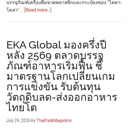
บรรจุภัณฑ์เครื่องดื่มขวดพลาสติกและกระป๋องของ “โคคา-
about
โคล่า” …
[Read more...]
ไทย
น้ำ
ทิพย์
โคคา-
EKA Global มองครึ่งปี
โค
หลัง 2569 ตลาดบรรจุ
ล่า
ภัณฑ์อาหารเริ่มฟื้น ชี้
ร่วม
กับ
มาตรฐานโลกเปลี่ยนเกม
เวสท์
การแข่งขัน รับต้นทุน
บาย
เดลิ
วัตถุดิบลด-ส่งออกอาหาร
เว
ไทยโต
อรี่
เปิด
July 24, 2026
by
ThaiPackMagazine
ตัว