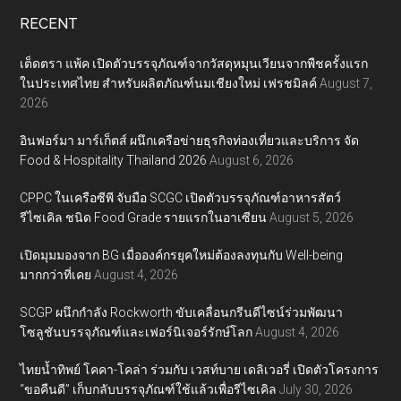
RECENT
เต็ดตรา แพ้ค เปิดตัวบรรจุภัณฑ์จากวัสดุหมุนเวียนจากพืชครั้งแรก
ในประเทศไทย สำหรับผลิตภัณฑ์นมเชียงใหม่ เฟรชมิลค์
August 7,
2026
อินฟอร์มา มาร์เก็ตส์ ผนึกเครือข่ายธุรกิจท่องเที่ยวและบริการ จัด
Food & Hospitality Thailand 2026
August 6, 2026
CPPC ในเครือซีพี จับมือ SCGC เปิดตัวบรรจุภัณฑ์อาหารสัตว์
รีไซเคิล ชนิด Food Grade รายแรกในอาเซียน
August 5, 2026
เปิดมุมมองจาก BG เมื่อองค์กรยุคใหม่ต้องลงทุนกับ Well-being
มากกว่าที่เคย
August 4, 2026
SCGP ผนึกกำลัง Rockworth ขับเคลื่อนกรีนดีไซน์ร่วมพัฒนา
โซลูชันบรรจุภัณฑ์และเฟอร์นิเจอร์รักษ์โลก
August 4, 2026
ไทยน้ำทิพย์ โคคา-โคล่า ร่วมกับ เวสท์บาย เดลิเวอรี่ เปิดตัวโครงการ
“ขอคืนดี” เก็บกลับบรรจุภัณฑ์ใช้แล้วเพื่อรีไซเคิล
July 30, 2026