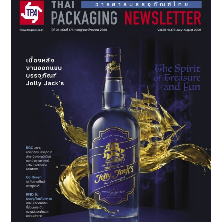
8
รุ่น
พร้อม
รับ
ประกัน
สูงสุด
5
ปี