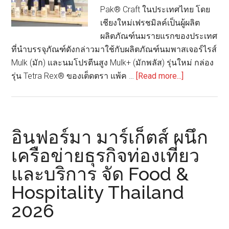
Pak® Craft ในประเทศไทย โดย
เชียงใหม่เฟรชมิลค์เป็นผู้ผลิต
ผลิตภัณฑ์นมรายแรกของประเทศ
ที่นำบรรจุภัณฑ์ดังกล่าวมาใช้กับผลิตภัณฑ์นมพาสเจอร์ไรส์
Mulk (มัก) และนมโปรตีนสูง Mulk+ (มักพลัส) รุ่นใหม่ กล่อง
about
รุ่น Tetra Rex® ของเต็ดตรา แพ้ค …
[Read more...]
เต็ด
ตรา
แพ้ค
เปิด
อินฟอร์มา มาร์เก็ตส์ ผนึก
ตัว
เครือข่ายธุรกิจท่องเที่ยว
บรรจุ
และบริการ จัด Food &
ภัณฑ์
จาก
Hospitality Thailand
วัสดุ
2026
หมุนเวียน
จาก