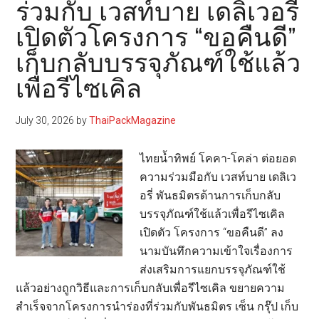
ร่วมกับ เวสท์บาย เดลิเวอรี่
เคลื่
เปิดตัวโครงการ “ขอคืนดี”
กรี
น
เก็บกลับบรรจุภัณฑ์ใช้แล้ว
ดีไซน
เพื่อรีไซเคิล
ร่วม
โซลู
July 30, 2026
by
ThaiPackMagazine
บรรจ
ภัณฑ
ไทยน้ำทิพย์ โคคา-โคล่า ต่อยอด
และ
ความร่วมมือกับ เวสท์บาย เดลิเว
เฟอร์
อรี่ พันธมิตรด้านการเก็บกลับ
รักษ์
บรรจุภัณฑ์ใช้แล้วเพื่อรีไซเคิล
โลก
เปิดตัว โครงการ “ขอคืนดี” ลง
นามบันทึกความเข้าใจเรื่องการ
ส่งเสริมการแยกบรรจุภัณฑ์ใช้
แล้วอย่างถูกวิธีและการเก็บกลับเพื่อรีไซเคิล ขยายความ
สำเร็จจากโครงการนำร่องที่ร่วมกับพันธมิตร เซ็น กรุ๊ป เก็บ