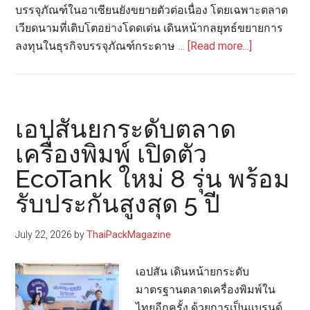
บรรจุภัณฑ์ในอาเซียนยังขยายตัวต่อเนื่อง โดยเฉพาะตลาด
เวียดนามที่เติบโตอย่างโดดเด่น เดินหน้ากลยุทธ์ขยายการ
about
ลงทุนในธุรกิจบรรจุภัณฑ์กระดาษ …
[Read more...]
SCGP
เผย
ผล
การ
เอปสันยกระดับตลาด
ดำเนิน
เครื่องพิมพ์ เปิดตัว
งาน
EcoTank ใหม่ 8 รุ่น พร้อม
ไตรมาส
2/69
รับประกันสูงสุด 5 ปี
กำไร
2,304
July 22, 2026
by
ThaiPackMagazine
ล้าน
บาท
เอปสัน เดินหน้ายกระดับ
เดิน
มาตรฐานตลาดเครื่องพิมพ์ใน
หน้า
ไทยอีกครั้ง ด้วยการเป็นแบรนด์