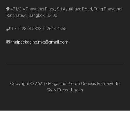
471/3-4 Phayathai Place, Sri-Ayutthaya Road, Tung Phayathai
Ratchatewi, Bangkok 10400
Tel. 0-2354-5333, 0-2644-4555
thaipackaging.mkt@gmail.com
Copyright © 2026 ·
Magazine Pro
on
Genesis Framework
·
WordPress
·
Log in