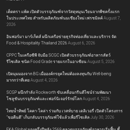
เต็ดตรา แพ้ค เปิดตัวบรรจุภัณฑ์จากวัสดุหมุนเวียนจากพืชครั้งแรก
ในประเทศไทย สำหรับผลิตภัณฑ์นมเชียงใหม่ เฟรชมิลค์
August 7,
2026
อินฟอร์มา มาร์เก็ตส์ ผนึกเครือข่ายธุรกิจท่องเที่ยวและบริการ จัด
Food & Hospitality Thailand 2026
August 6, 2026
CPPC ในเครือซีพี จับมือ SCGC เปิดตัวบรรจุภัณฑ์อาหารสัตว์
รีไซเคิล ชนิด Food Grade รายแรกในอาเซียน
August 5, 2026
เปิดมุมมองจาก BG เมื่อองค์กรยุคใหม่ต้องลงทุนกับ Well-being
มากกว่าที่เคย
August 4, 2026
SCGP ผนึกกำลัง Rockworth ขับเคลื่อนกรีนดีไซน์ร่วมพัฒนา
โซลูชันบรรจุภัณฑ์และเฟอร์นิเจอร์รักษ์โลก
August 4, 2026
ไทยน้ำทิพย์ โคคา-โคล่า ร่วมกับ เวสท์บาย เดลิเวอรี่ เปิดตัวโครงการ
“ขอคืนดี” เก็บกลับบรรจุภัณฑ์ใช้แล้วเพื่อรีไซเคิล
July 30, 2026
EKA Global มองครึ่งปีหลัง 2569 ตลาดบรรจุภัณฑ์อาหารเริ่มฟื้น ชี้