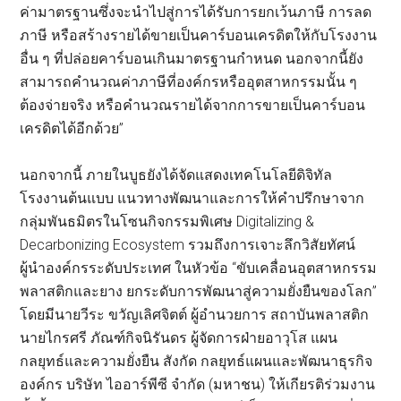
ค่ามาตรฐานซึ่งจะนำไปสู่การได้รับการยกเว้นภาษี การลด
ภาษี หรือสร้างรายได้ขายเป็นคาร์บอนเครดิตให้กับโรงงาน
อื่น ๆ ที่ปล่อยคาร์บอนเกินมาตรฐานกำหนด นอกจากนี้ยัง
สามารถคำนวณค่าภาษีที่องค์กรหรืออุตสาหกรรมนั้น ๆ
ต้องจ่ายจริง หรือคำนวณรายได้จากการขายเป็นคาร์บอน
เครดิตได้อีกด้วย”
นอกจากนี้ ภายในบูธยังได้จัดแสดงเทคโนโลยีดิจิทัล
โรงงานต้นแบบ แนวทางพัฒนาและการให้คำปรึกษาจาก
กลุ่มพันธมิตรในโซนกิจกรรมพิเศษ Digitalizing &
Decarbonizing Ecosystem รวมถึงการเจาะลึกวิสัยทัศน์
ผู้นำองค์กรระดับประเทศ ในหัวข้อ “ขับเคลื่อนอุตสาหกรรม
พลาสติกและยาง ยกระดับการพัฒนาสู่ความยั่งยืนของโลก”
โดยมีนายวีระ ขวัญเลิศจิตต์ ผู้อำนวยการ สถาบันพลาสติก
นายไกรศรี ภัณฑ์กิจนิรันดร ผู้จัดการฝ่ายอาวุโส แผน
กลยุทธ์และความยั่งยืน สังกัด กลยุทธ์แผนและพัฒนาธุรกิจ
องค์กร บริษัท ไออาร์พีซี จำกัด (มหาชน) ให้เกียรติร่วมงาน