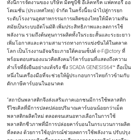
ทั้งนี้การจัดงานของ บริษัท มิตซูบิชิ อีเล็คทริค แฟคทอรี่ ออ
โตเมชั่น (ประเทศไทย) จำกัด ในครั้งนี้จะนำไปสู่การยก
ระดับโรงงานอุตสาหกรรมการผลิตของไทยให้มีความทัน
สมัยเป็นระบบอัตโนมัติ เพิ่มประสิทธิภาพและลดการใช้
พลังงาน รวมถึงต้นทุนการผลิตทั้งในระยะสั้นและระยะยาว
เพิ่มโอกาสและความสามารถทางการแข่งขันได้ในตลาด
โลก เป็นโรงงานอัจฉริยะภายใต้คอนเซ็ปต์ e-F@ctory ที่
พร้อมตอบสนองแนวคิดสังคมไร้คาร์บอนที่แสดงถึงความ
สำเร็จที่ยั่งยืนอย่างแท้จริง ซึ่ง SCADA GENESIS64™ ถือเป็น
หนึ่งในเครื่องมือที่จะช่วยให้ผู้ประกอบการไทยก้าวข้ามกับ
ดักภาษีคาร์บอนในอนาคต
“สถาบันพลาสติกจึงส่งเสริมภาคเอกชนมีการใช้พลาสติก
รีไซเคิลที่มีการปลดปล่อยปริมาณคาร์บอนน้อยกว่าเม็ด
พลาสติกผลิตใหม่ ตลอดจนเสนอทางเลือกในการใช้
พลาสติกชีวภาพที่มีการปล่อยคาร์บอนในกระบวนการผลิต
ที่ลดลง ด้วยการใช้อุปกรณ์ช่วยลดการใช้พลังงาน ปรับปรุง