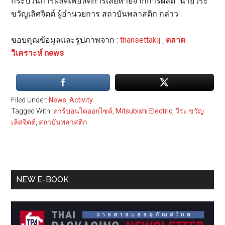
กระบวนการผลิตเพื่อลดการเสียหายจากการผลิต” นายวีระ
ขวัญเลิศจิตต์ ผู้อำนวยการ สถาบันพลาสติก กล่าว
ขอบคุณข้อมูลและรูปภาพจาก :
thansettakij
,
ตลาด
วิเคราะห์ news
Filed Under:
News
,
Activity
Tagged With:
คาร์บอนไดออกไซด์
,
Mitsubishi Electric
,
วีระ ขวัญ
เลิศจิตต์
,
สถาบันพลาสติก
Primary
NEW E-BOOK
Sidebar