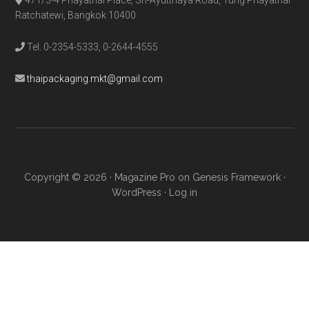
471/3-4 Phayathai Place, Sri-Ayutthaya Road, Tung Phayathai
Ratchatewi, Bangkok 10400
Tel. 0-2354-5333, 0-2644-4555
thaipackaging.mkt@gmail.com
Copyright © 2026 ·
Magazine Pro
on
Genesis Framework
·
WordPress
·
Log in