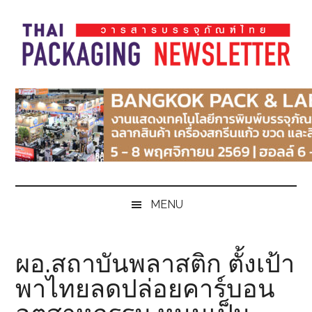
Skip
Skip
Skip
Skip
to
to
to
to
main
secondary
primary
footer
content
menu
sidebar
Thai
Thai
Pack
Pack
Magazine
Magazine
MENU
ผอ.สถาบันพลาสติก ตั้งเป้า
พาไทยลดปล่อยคาร์บอน