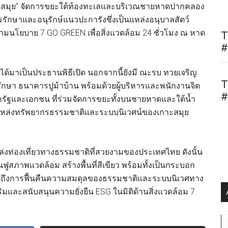
ล@สมุย” จัดการขยะใต้ท้องทะเลและบริเวณชายหาดปากคลอง
รักษาและอนุรักษ์แนวปะการังซึ่งเป็นแหล่งอนุบาลสัตว์
ตามนโยบาย 7 GO GREEN เพื่อสิ่งแวดล้อม 24 ชั่วโมง ณ หาด
T
#
ด้มาเป็นประธานพิธีเปิด นอกจากนี้ยังมี ณะรบ ทวยเจริญ
T
รึกษา ธนาคารปูม้าบ้าน พร้อมด้วยผู้บริหารและพนักงานจิต
#
งภาครัฐและเอกชน ที่ร่วมจัดการขยะทั้งบนชายหาดและใต้น้ำ
์แหล่งทรัพยากรธรรมชาติและระบบนิเวศน์ของเกาะสมุย
แหล่งท่องเที่ยวทางธรรมชาติที่สวยงามของประเทศไทย ดังนั้น
ื้นฟูสภาพแวดล้อม สร้างพื้นที่สีเขียว พร้อมทั้งเป็นกระบอก
ปถึงการฟื้นคืนความสมดุลของธรรมชาติและระบบนิเวศทาง
ริมและสนับสนุนความยั่งยืน ESG ในมิติด้านสิ่งแวดล้อม 7