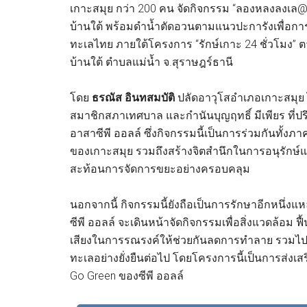
เกาะสมุย กว่า 200 คน จัดกิจกรรม “ลองหลงลงเ
บ้านใต้ พร้อมดำน้ำตัดอวนตามแนวปะการังเพื่อการ
ทะเลไทย ภายใต้โครงการ “รักษ์เกาะ 24 ชั่วโมง” 
บ้านใต้ ตำบลแม่น้ำ จ.สุราษฎร์ธานี
โดย
ธรณัส อินทสมบัติ
ปลัดอาวุโสอำเภอเกาะสมุย ไ
สมาชิกสภาเทศบาล และกำนันบุญฤทธิ์ มีเพียร ที่ป
อาสาซีพี ออลล์ ซึ่งกิจกรรมนี้เป็นการร่วมกันทั้
ของเกาะสมุย รวมถึงสร้างจิตสำนึกในการอนุรักษ
สะท้อนการจัดการขยะอย่างครอบคลุม
นอกจากนี้ กิจกรรมนี้ยังถือเป็นการรักษาอีกหนึ่ง
ซีพี ออลล์ จะเดินหน้าจัดกิจกรรมเพื่อสิ่งแวดล้อม ฟ
เสียงในการรณรงค์ให้ช่วยกันลดการทำลาย รวมไ
ทะเลอย่างยั่งยืนต่อไป โดยโครงการนี้เป็นการส่งเส
Go Green ของซีพี ออลล์