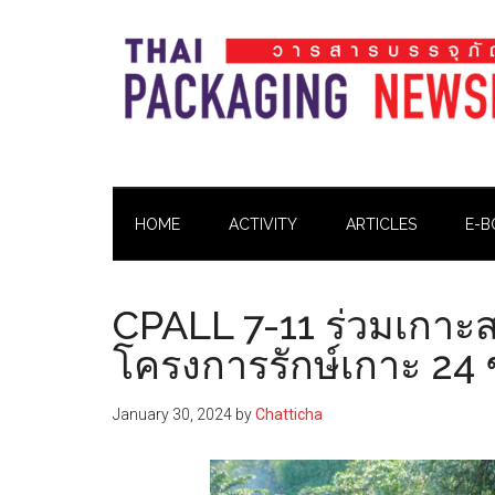
Skip
Skip
Skip
Skip
to
to
to
to
main
secondary
primary
footer
content
menu
sidebar
Thai
Thai
Pack
Pack
Magazine
HOME
ACTIVITY
ARTICLES
E-B
Magazine
CPALL 7-11 ร่วมเกาะส
โครงการรักษ์เกาะ 24
January 30, 2024
by
Chatticha