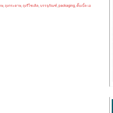
าษ
,
ถุงกระดาษ
,
ถุงรีไซเคิล
,
บรรจุภัณฑ์
,
packaging
,
ดั๊บเบิ้ล เอ