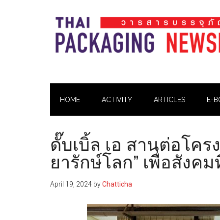
Skip
Skip
Skip
Skip
to
to
to
to
main
secondary
primary
footer
content
menu
sidebar
Thai
Thai
Pack
Pack
Magazine
HOME
ACTIVITY
ARTICLES
E-B
Magazine
ดั๊บเบิ้ล เอ สานต่อโค
ยารักษ์โลก” เพื่อสังคมที
April 19, 2024
by
Chatticha