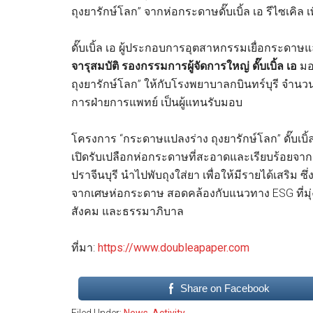
ถุงยารักษ์โลก” จากห่อกระดาษดั๊บเบิ้ล เอ รีไซเคิล เ
ดั๊บเบิ้ล เอ ผู้ประกอบการอุตสาหกรรมเยื่อกระ
จารุสมบัติ รองกรรมการผู้จัดการใหญ่ ดั๊บเบิ้ล เอ
มอ
ถุงยารักษ์โลก” ให้กับโรงพยาบาลกบินทร์บุรี จำนว
การฝ่ายการแพทย์ เป็นผู้แทนรับมอบ
โครงการ “กระดาษแปลงร่าง ถุงยารักษ์โลก” ดั๊บเบิ้ล
เปิดรับเปลือกห่อกระดาษที่สะอาดและเรียบร้อยจากผู้ใช้ด
ปราจีนบุรี นำไปพับถุงใส่ยา เพื่อให้มีรายได้เสริม
จากเศษห่อกระดาษ สอดคล้องกับแนวทาง ESG ที่มุ่งเน
สังคม และธรรมาภิบาล
ที่มา:
https://www.doubleapaper.com
Share on Facebook