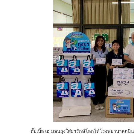
ดั๊บเบิ้ล เอ มอบถุงใส่ยารักษ์โลกให้โรงพยาบาลกบ