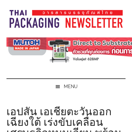
Skip
Skip
Skip
Skip
to
to
to
to
main
secondary
primary
footer
content
menu
sidebar
Thai
Thai
Pack
Pack
Magazine
Magazine
MENU
เอปสัน เอเชียตะวันออก
เฉียงใต้ เร่งขับเคลื่อน