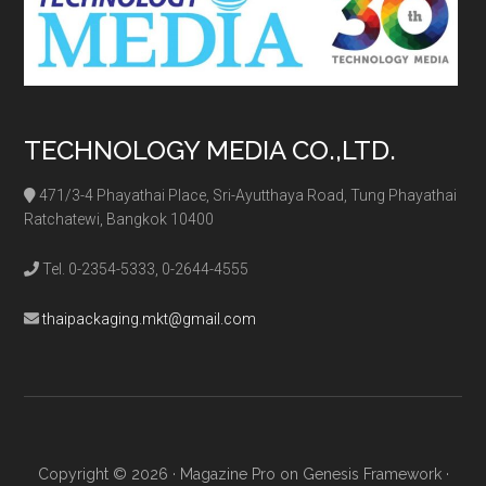
TECHNOLOGY MEDIA CO.,LTD.
471/3-4 Phayathai Place, Sri-Ayutthaya Road, Tung Phayathai
Ratchatewi, Bangkok 10400
Tel. 0-2354-5333, 0-2644-4555
thaipackaging.mkt@gmail.com
Copyright © 2026 ·
Magazine Pro
on
Genesis Framework
·