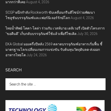
มากกว่าที่เคย
August 4, 2026
SCGP ผนึกกำลัง Rockworth ขับเคลื่อนกรีนดีไซน์ร่วมพัฒนา
โซลูชันบรรจุภัณฑ์และเฟอร์นิเจอร์รักษ์โลก
August 4, 2026
ไทยน้ำทิพย์ โคคา-โคล่า ร่วมกับ เวสท์บาย เดลิเวอรี่ เปิดตัวโครงการ
“ขอคืนดี” เก็บกลับบรรจุภัณฑ์ใช้แล้วเพื่อรีไซเคิล
July 30, 2026
EKA Global มองครึ่งปีหลัง 2569 ตลาดบรรจุภัณฑ์อาหารเริ่มฟื้น ชี้
มาตรฐานโลกเปลี่ยนเกมการแข่งขัน รับต้นทุนวัตถุดิบลด-ส่งออก
อาหารไทยโต
July 24, 2026
SEARCH
Search
the
site
...