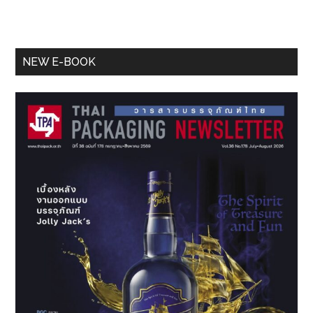
Primary
NEW E-BOOK
Sidebar