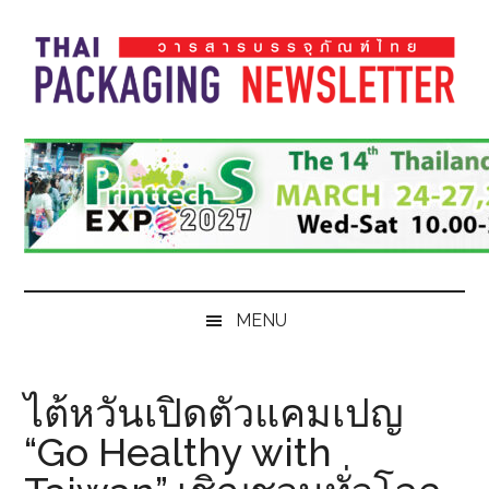
Skip
Skip
Skip
Skip
to
to
to
to
main
secondary
primary
footer
content
menu
sidebar
Thai
Thai
Pack
Pack
Magazine
Magazine
MENU
ไต้หวันเปิดตัวแคมเปญ
“Go Healthy with