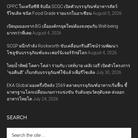
CPPC ในเครือซีพี จับมือ SCGC เปิดตัวบรรจุภัณฑ์อาหารสัตว์
รีไซเคิล ชนิด Food Grade รายแรกในอาเซียน
August 5, 2026
เปิดมุมมองจาก BG เมื่อองค์กรยุคใหม่ต้องลงทุนกับ Well-being
มากกว่าที่เคย
August 4, 2026
SCGP ผนึกกำลัง Rockworth ขับเคลื่อนกรีนดีไซน์ร่วมพัฒนา
โซลูชันบรรจุภัณฑ์และเฟอร์นิเจอร์รักษ์โลก
August 4, 2026
ไทยน้ำทิพย์ โคคา-โคล่า ร่วมกับ เวสท์บาย เดลิเวอรี่ เปิดตัวโครงการ
“ขอคืนดี” เก็บกลับบรรจุภัณฑ์ใช้แล้วเพื่อรีไซเคิล
July 30, 2026
EKA Global มองครึ่งปีหลัง 2569 ตลาดบรรจุภัณฑ์อาหารเริ่มฟื้น ชี้
มาตรฐานโลกเปลี่ยนเกมการแข่งขัน รับต้นทุนวัตถุดิบลด-ส่งออก
อาหารไทยโต
July 24, 2026
SEARCH
Search
the