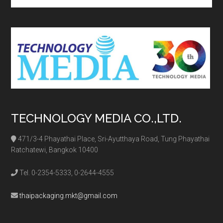
site
...
TECHNOLOGY MEDIA CO.,LTD.
471/3-4 Phayathai Place, Sri-Ayutthaya Road, Tung Phayathai
Ratchatewi, Bangkok 10400
Tel. 0-2354-5333, 0-2644-4555
thaipackaging.mkt@gmail.com