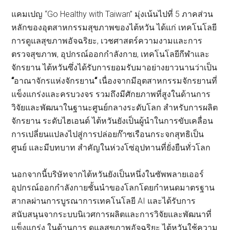
แคมเปญ “Go Healthy with Taiwan” มุ่งเน้นไปที่ 5 ภาคส่วน
หลักของอุตสาหกรรมสุขภาพของไต้หวัน ได้แก่ เทคโนโลยี
การดูแลสุขภาพอัจฉริยะ, เวชศาสตร์ความงามและการ
ตรวจสุขภาพ, อุปกรณ์ออกกำลังกาย, เทคโนโลยีกีฬาและ
จักรยาน ไต้หวันซึ่งได้รับการยอมรับมาอย่างยาวนานว่าเป็น
“
อาณาจักรแห่งจักรยาน
“
เนื่องจากมีอุตสาหกรรมจักรยานที่
แข็งแกร่งและครบวงจร รวมถึงมีศักยภาพที่สูงในด้านการ
วิจัยและพัฒนาในฐานะศูนย์กลางระดับโลก สำหรับการผลิต
จักรยาน ระดับไฮเอนด์ ไต้หวันยังเป็นผู้นำในการขับเคลื่อน
การเปลี่ยนแปลงไปสู่การปล่อยก๊าซเรือนกระจกสุทธิเป็น
ศูนย์ และมีบทบาท สำคัญในห่วงโซ่อุปทานที่ยั่งยืนทั่วโลก
นอกจากนี้บริษัทจากไต้หวันยังเป็นหนึ่งในซัพพลายเออร์
อุปกรณ์ออกกำลังกายชั้นนำของโลกโดยกำหนดมาตรฐาน
สากลผ่านการบูรณาการเทคโนโลยี AI และได้รับการ
สนับสนุนจากระบบนิเวศการผลิตและการวิจัยและพัฒนาที่
แข็งแกร่ง ในด้านการ ดูแลสุขภาพอัจฉริยะ ไต้หวันใช้ความ