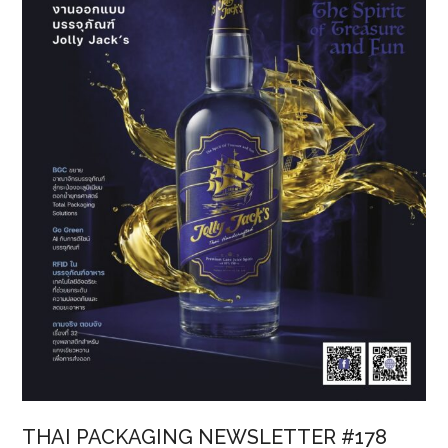
โลก
ผนึก
กำลัง
สร้าง
สุขภาพ
ที่
ดี
กว่า
เดิม
THAI PACKAGING NEWSLETTER #178