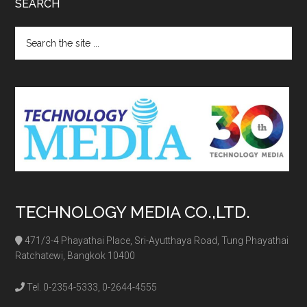
SEARCH
Search
the
site
...
TECHNOLOGY MEDIA CO.,LTD.
471/3-4 Phayathai Place, Sri-Ayutthaya Road, Tung Phayathai
Ratchatewi, Bangkok 10400
Tel. 0-2354-5333, 0-2644-4555