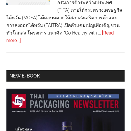
กรมการค้าระหว่างประเทศ
(TITA) ภายใต้กระทรวงเศรษฐกิจ
ไต้หวัน (MOEA) ได้มอบหมายให้สภาส่งเสริมการค้าและ
การส่งออกไต้หวัน (TAITRA) เปิดตัวแคมเปญเพื่อเชิญชวน
ทั่วโลกส่ง โครงการ แนวคิด “Go Healthy with …
[Read
about
more...]
ไต้หวัน
เปิด
ตัว
แคมเปญ
Primary
NEW E-BOOK
“Go
Sidebar
Healthy
with
Taiwan”
เชิญ
ชวน
ทั่ว