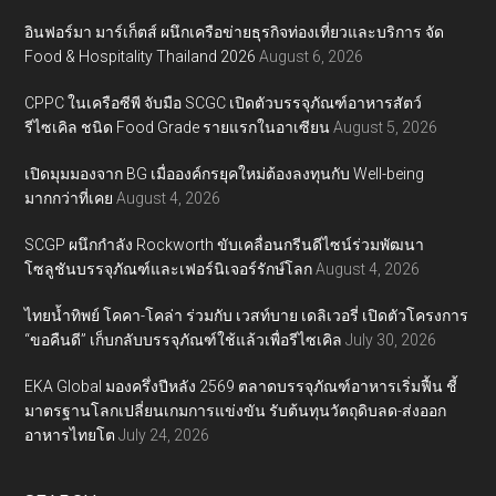
อินฟอร์มา มาร์เก็ตส์ ผนึกเครือข่ายธุรกิจท่องเที่ยวและบริการ จัด
Food & Hospitality Thailand 2026
August 6, 2026
CPPC ในเครือซีพี จับมือ SCGC เปิดตัวบรรจุภัณฑ์อาหารสัตว์
รีไซเคิล ชนิด Food Grade รายแรกในอาเซียน
August 5, 2026
เปิดมุมมองจาก BG เมื่อองค์กรยุคใหม่ต้องลงทุนกับ Well-being
มากกว่าที่เคย
August 4, 2026
SCGP ผนึกกำลัง Rockworth ขับเคลื่อนกรีนดีไซน์ร่วมพัฒนา
โซลูชันบรรจุภัณฑ์และเฟอร์นิเจอร์รักษ์โลก
August 4, 2026
ไทยน้ำทิพย์ โคคา-โคล่า ร่วมกับ เวสท์บาย เดลิเวอรี่ เปิดตัวโครงการ
“ขอคืนดี” เก็บกลับบรรจุภัณฑ์ใช้แล้วเพื่อรีไซเคิล
July 30, 2026
EKA Global มองครึ่งปีหลัง 2569 ตลาดบรรจุภัณฑ์อาหารเริ่มฟื้น ชี้
มาตรฐานโลกเปลี่ยนเกมการแข่งขัน รับต้นทุนวัตถุดิบลด-ส่งออก
อาหารไทยโต
July 24, 2026