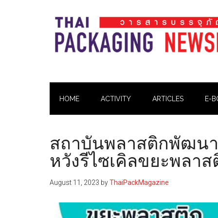
Skip
Skip
Skip
Skip
to
to
to
to
main
secondary
primary
footer
content
menu
sidebar
Thai
Thai
Pack
Pack
Magazine
HOME
ACTIVITY
ARTICLES
E-B
Magazine
สถาบันพลาสติกพัฒนาร
หวังรีไซเคิลขยะพลาส
August 11, 2023
by
ThaiPackMagazine