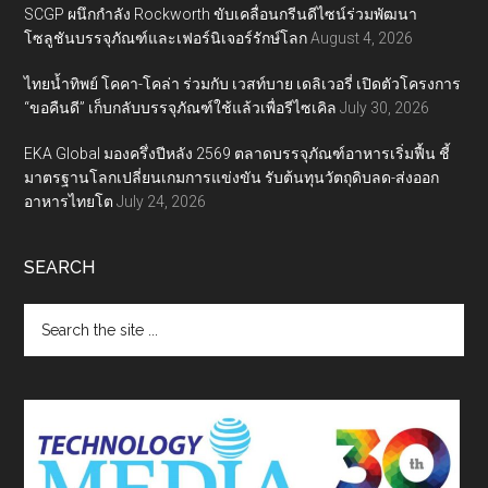
SCGP ผนึกกำลัง Rockworth ขับเคลื่อนกรีนดีไซน์ร่วมพัฒนา
โซลูชันบรรจุภัณฑ์และเฟอร์นิเจอร์รักษ์โลก
August 4, 2026
ไทยน้ำทิพย์ โคคา-โคล่า ร่วมกับ เวสท์บาย เดลิเวอรี่ เปิดตัวโครงการ
“ขอคืนดี” เก็บกลับบรรจุภัณฑ์ใช้แล้วเพื่อรีไซเคิล
July 30, 2026
EKA Global มองครึ่งปีหลัง 2569 ตลาดบรรจุภัณฑ์อาหารเริ่มฟื้น ชี้
มาตรฐานโลกเปลี่ยนเกมการแข่งขัน รับต้นทุนวัตถุดิบลด-ส่งออก
อาหารไทยโต
July 24, 2026
SEARCH
Search
the
site
...