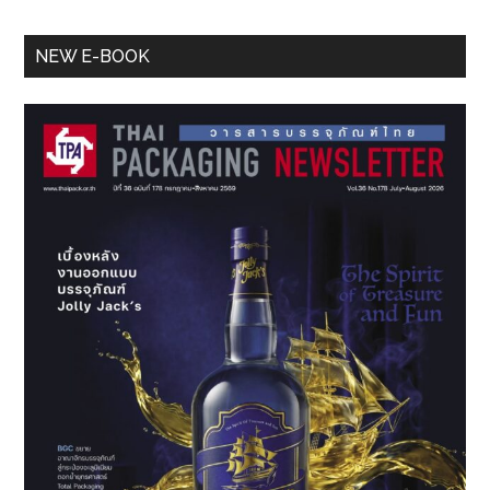
Primary
NEW E-BOOK
Sidebar