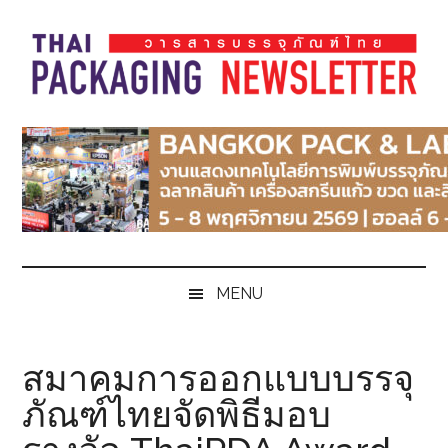
Skip
Skip
Skip
Skip
to
to
to
to
main
secondary
primary
footer
content
menu
sidebar
Thai
Thai
Pack
Pack
Magazine
Magazine
MENU
สมาคมการออกแบบบรรจุ
ภัณฑ์ไทยจัดพิธีมอบ