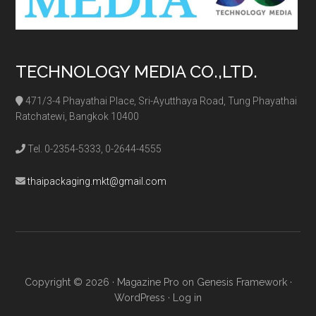
TECHNOLOGY MEDIA CO.,LTD.
471/3-4 Phayathai Place, Sri-Ayutthaya Road, Tung Phayathai
Ratchatewi, Bangkok 10400
Tel. 0-2354-5333, 0-2644-4555
thaipackaging.mkt@gmail.com
Copyright © 2026 ·
Magazine Pro
on
Genesis Framework
·
WordPress
·
Log in