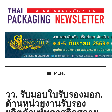
Skip
Skip
Skip
Skip
to
to
to
to
main
secondary
primary
footer
content
menu
sidebar
Thai
Thai
Pack
Pack
Magazine
Magazine
MENU
วว. รับมอบใบรับรองมอก.
ด้านหน่วยงานรับรอง