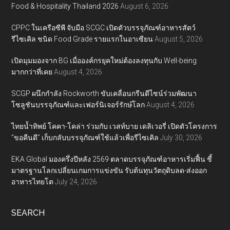
Food & Hospitality Thailand 2026
August 6, 2026
CPPC ในเครือซีพี จับมือ SCGC เปิดตัวบรรจุภัณฑ์อาหารสัตว์
รีไซเคิล ชนิด Food Grade รายแรกในอาเซียน
August 5, 2026
เปิดมุมมองจาก BG เมื่อองค์กรยุคใหม่ต้องลงทุนกับ Well-being
มากกว่าที่เคย
August 4, 2026
SCGP ผนึกกำลัง Rockworth ขับเคลื่อนกรีนดีไซน์ร่วมพัฒนา
โซลูชันบรรจุภัณฑ์และเฟอร์นิเจอร์รักษ์โลก
August 4, 2026
ไทยน้ำทิพย์ โคคา-โคล่า ร่วมกับ เวสท์บาย เดลิเวอรี่ เปิดตัวโครงการ
“ขอคืนดี” เก็บกลับบรรจุภัณฑ์ใช้แล้วเพื่อรีไซเคิล
July 30, 2026
EKA Global มองครึ่งปีหลัง 2569 ตลาดบรรจุภัณฑ์อาหารเริ่มฟื้น ชี้
มาตรฐานโลกเปลี่ยนเกมการแข่งขัน รับต้นทุนวัตถุดิบลด-ส่งออก
อาหารไทยโต
July 24, 2026
SEARCH