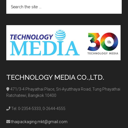
Search
the
site
...
TECHNOLOGY MEDIA CO.,LTD.
471/3-4 Phayathai Place, Sri-Ayutthaya Road, Tung Phayathai
Ratchatewi, Bangkok 10400
Tel. 0-2354-5333, 0-2644-4555
thaipackaging.mkt@gmail.com