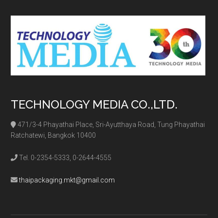
...
TECHNOLOGY MEDIA CO.,LTD.
471/3-4 Phayathai Place, Sri-Ayutthaya Road, Tung Phayathai
Ratchatewi, Bangkok 10400
Tel. 0-2354-5333, 0-2644-4555
thaipackaging.mkt@gmail.com