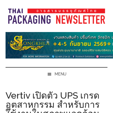
Skip
Skip
Skip
Skip
to
to
to
to
main
secondary
primary
footer
content
menu
sidebar
Thai
Thai
Pack
Pack
Magazine
Magazine
MENU
Vertiv เปิดตัว UPS เกรด
อุตสาหกรรม สำหรับการ