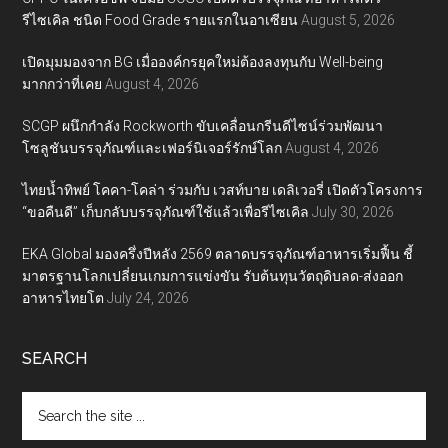
รีไซเคิล ชนิด Food Grade รายแรกในอาเซียน
August 5, 2026
เปิดมุมมองจาก BG เมื่อองค์กรยุคใหม่ต้องลงทุนกับ Well-being
มากกว่าที่เคย
August 4, 2026
SCGP ผนึกกำลัง Rockworth ขับเคลื่อนกรีนดีไซน์ร่วมพัฒนา
โซลูชันบรรจุภัณฑ์และเฟอร์นิเจอร์รักษ์โลก
August 4, 2026
ไทยน้ำทิพย์ โคคา-โคล่า ร่วมกับ เวสท์บาย เดลิเวอรี่ เปิดตัวโครงการ
“ขอคืนดี” เก็บกลับบรรจุภัณฑ์ใช้แล้วเพื่อรีไซเคิล
July 30, 2026
EKA Global มองครึ่งปีหลัง 2569 ตลาดบรรจุภัณฑ์อาหารเริ่มฟื้น ชี้
มาตรฐานโลกเปลี่ยนเกมการแข่งขัน รับต้นทุนวัตถุดิบลด-ส่งออก
อาหารไทยโต
July 24, 2026
SEARCH
Search
the
site