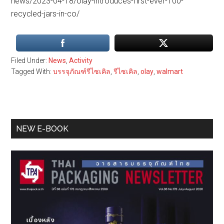
news/2023-04-18/olay-introduces-first-ever-100-
recycled-jars-in-co/
Filed Under:
News
,
Activity
Tagged With:
บรรจุภัณฑ์รีไซเคิล
,
รีไซเคิล
,
olay
,
walmart
Primary
NEW E-BOOK
Sidebar