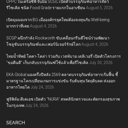
CPPC ในเครือซีพี จับมือ SCGC เปิดตัวบรรจุภัณฑ์อาหารสัตว์
รีไซเคิล ชนิด Food Grade รายแรกในอาเซียน
August 5, 2026
เปิดมุมมองจาก BG เมื่อองค์กรยุคใหม่ต้องลงทุนกับ Well-being
มากกว่าที่เคย
August 4, 2026
SCGP ผนึกกำลัง Rockworth ขับเคลื่อนกรีนดีไซน์ร่วมพัฒนา
โซลูชันบรรจุภัณฑ์และเฟอร์นิเจอร์รักษ์โลก
August 4, 2026
ไทยน้ำทิพย์ โคคา-โคล่า ร่วมกับ เวสท์บาย เดลิเวอรี่ เปิดตัวโครงการ
“ขอคืนดี” เก็บกลับบรรจุภัณฑ์ใช้แล้วเพื่อรีไซเคิล
July 30, 2026
EKA Global มองครึ่งปีหลัง 2569 ตลาดบรรจุภัณฑ์อาหารเริ่มฟื้น ชี้
มาตรฐานโลกเปลี่ยนเกมการแข่งขัน รับต้นทุนวัตถุดิบลด-ส่งออก
อาหารไทยโต
July 24, 2026
ฟูจิฟิล์ม ดีเคเอช เปิดตัว “NURA” สหคลินิกตรวจและคัดกรองสุขภาพ
ในกรุงเทพ
July 24, 2026
SEARCH