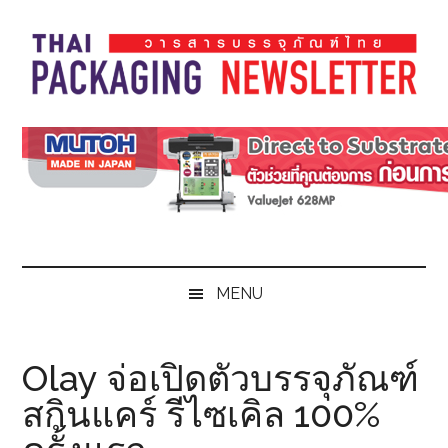
Skip
Skip
Skip
Skip
to
to
to
to
main
secondary
primary
footer
content
menu
sidebar
Thai
Thai
Pack
Pack
Magazine
Magazine
MENU
Olay จ่อเปิดตัวบรรจุภัณฑ์
สกินแคร์ รีไซเคิล 100%