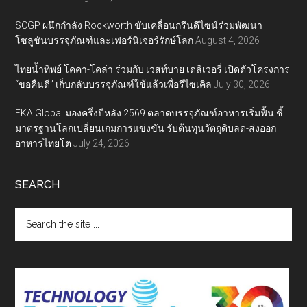
SCGP ผนึกกำลัง Rockworth ขับเคลื่อนกรีนดีไซน์ร่วมพัฒนา
โซลูชันบรรจุภัณฑ์และเฟอร์นิเจอร์รักษ์โลก
August 4, 2026
ไทยน้ำทิพย์ โคคา-โคล่า ร่วมกับ เวสท์บาย เดลิเวอรี่ เปิดตัวโครงการ
“ขอคืนดี” เก็บกลับบรรจุภัณฑ์ใช้แล้วเพื่อรีไซเคิล
July 30, 2026
EKA Global มองครึ่งปีหลัง 2569 ตลาดบรรจุภัณฑ์อาหารเริ่มฟื้น ชี้
มาตรฐานโลกเปลี่ยนเกมการแข่งขัน รับต้นทุนวัตถุดิบลด-ส่งออก
อาหารไทยโต
July 24, 2026
SEARCH
Search
the
site
...