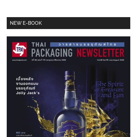
Primary
NEW E-BOOK
Sidebar