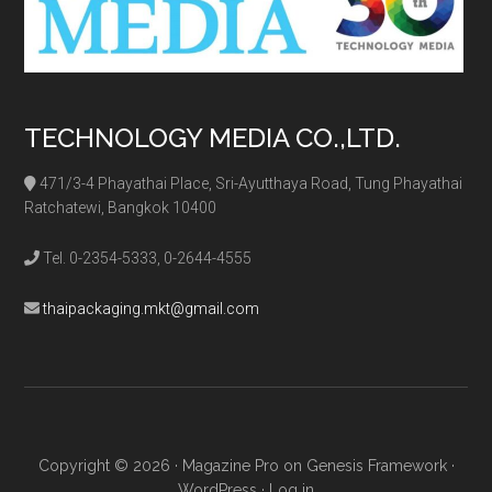
TECHNOLOGY MEDIA CO.,LTD.
471/3-4 Phayathai Place, Sri-Ayutthaya Road, Tung Phayathai
Ratchatewi, Bangkok 10400
Tel. 0-2354-5333, 0-2644-4555
thaipackaging.mkt@gmail.com
Copyright © 2026 ·
Magazine Pro
on
Genesis Framework
·
WordPress
·
Log in