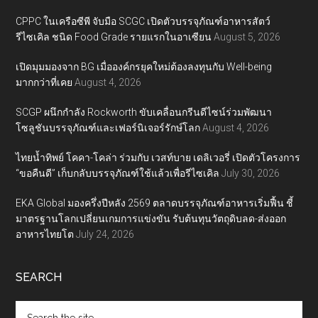
CPPC ในเครือซีพี จับมือ SCGC เปิดตัวบรรจุภัณฑ์อาหารสัตว์
รีไซเคิล ชนิด Food Grade รายแรกในอาเซียน
August 5, 2026
เปิดมุมมองจาก BG เมื่อองค์กรยุคใหม่ต้องลงทุนกับ Well-being
มากกว่าที่เคย
August 4, 2026
SCGP ผนึกกำลัง Rockworth ขับเคลื่อนกรีนดีไซน์ร่วมพัฒนา
โซลูชันบรรจุภัณฑ์และเฟอร์นิเจอร์รักษ์โลก
August 4, 2026
ไทยน้ำทิพย์ โคคา-โคล่า ร่วมกับ เวสท์บาย เดลิเวอรี่ เปิดตัวโครงการ
“ขอคืนดี” เก็บกลับบรรจุภัณฑ์ใช้แล้วเพื่อรีไซเคิล
July 30, 2026
EKA Global มองครึ่งปีหลัง 2569 ตลาดบรรจุภัณฑ์อาหารเริ่มฟื้น ชี้
มาตรฐานโลกเปลี่ยนเกมการแข่งขัน รับต้นทุนวัตถุดิบลด-ส่งออก
อาหารไทยโต
July 24, 2026
SEARCH
Search