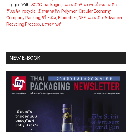
Tagged With:
SCGC
,
packaging
,
พลาสติกชีวภาพ
,
เม็ดพลาสติก
รีไซเคิล
,
recycle
,
เม็ดพลาสติก
,
Polymer
,
Circular Economy
Company Ranking
,
รีไซเคิล
,
BloombergNEF
,
พลาสติก
,
Advanced
Recycling Process
,
บรรจุภัณฑ์
Primary
NEW E-BOOK
Sidebar