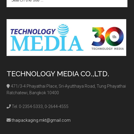
the
site
...
TECHNOLOGY MEDIA CO.,LTD.
471/3-4 Phayathai Place, Sri-Ayutthaya Road, Tung Phayathai
Ratchatewi, Bangkok 10400
Tel. 0-2354-5333, 0-2644-4555
thaipackaging.mkt@gmail.com