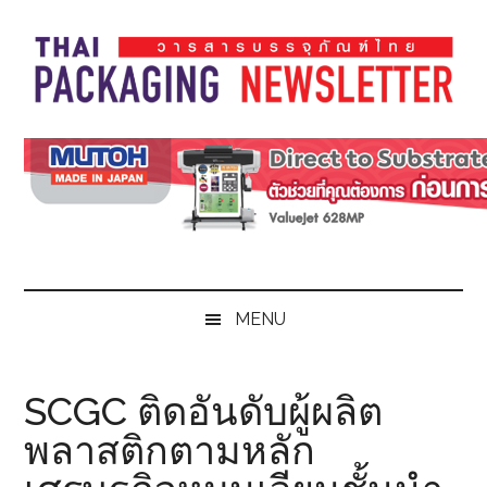
Skip
Skip
Skip
Skip
to
to
to
to
main
secondary
primary
footer
content
menu
sidebar
Thai
Thai
Pack
Pack
Magazine
Magazine
MENU
SCGC ติดอันดับผู้ผลิต
พลาสติกตามหลัก