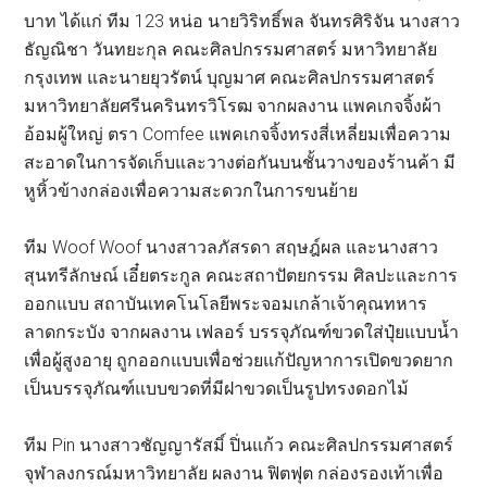
บาท ได้แก่ ทีม 123 หน่อ นายวิริทธิ์พล จันทรศิริจัน นางสาว
ธัญณิชา วันทยะกุล คณะศิลปกรรมศาสตร์ มหาวิทยาลัย
กรุงเทพ และนายยุวรัตน์ บุญมาศ คณะศิลปกรรมศาสตร์
มหาวิทยาลัยศรีนครินทรวิโรฒ จากผลงาน แพคเกจจิ้งผ้า
อ้อมผู้ใหญ่ ตรา Comfee แพคเกจจิ้งทรงสี่เหลี่ยมเพื่อความ
สะอาดในการจัดเก็บและวางต่อกันบนชั้นวางของร้านค้า มี
หูหิ้วข้างกล่องเพื่อความสะดวกในการขนย้าย
ทีม Woof Woof นางสาวลภัสรดา สฤษฎ์ผล และนางสาว
สุนทรีลักษณ์ เอี๋ยตระกูล คณะสถาปัตยกรรม ศิลปะและการ
ออกแบบ สถาบันเทคโนโลยีพระจอมเกล้าเจ้าคุณทหาร
ลาดกระบัง จากผลงาน เฟลอร์ บรรจุภัณฑ์ขวดใส่ปุ๋ยแบบน้ำ
เพื่อผู้สูงอายุ ถูกออกแบบเพื่อช่วยแก้ปัญหาการเปิดขวดยาก
เป็นบรรจุภัณฑ์แบบขวดที่มีฝาขวดเป็นรูปทรงดอกไม้
ทีม Pin นางสาวชัญญารัสมิ์ ปิ่นแก้ว คณะศิลปกรรมศาสตร์
จุฬาลงกรณ์มหาวิทยาลัย ผลงาน ฟิตฟุต กล่องรองเท้าเพื่อ