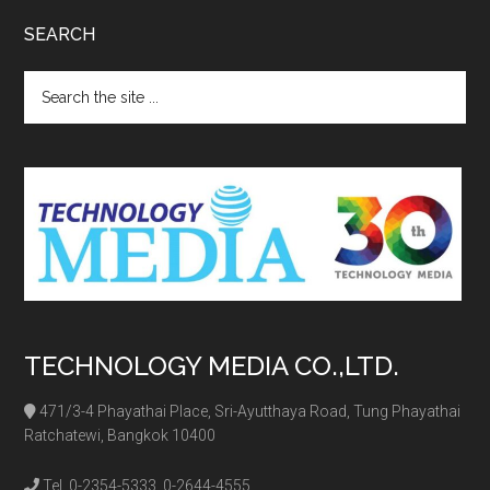
SEARCH
Search
the
site
...
TECHNOLOGY MEDIA CO.,LTD.
471/3-4 Phayathai Place, Sri-Ayutthaya Road, Tung Phayathai
Ratchatewi, Bangkok 10400
Tel. 0-2354-5333, 0-2644-4555