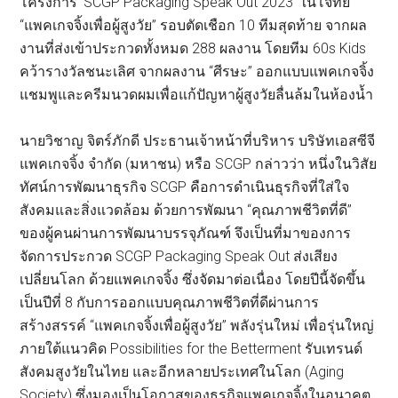
โครงการ ‘SCGP Packaging Speak Out 2023’ ในโจทย์
“แพคเกจจิ้งเพื่อผู้สูงวัย” รอบตัดเชือก 10 ทีมสุดท้าย จากผล
งานที่ส่งเข้าประกวดทั้งหมด 288 ผลงาน โดยทีม 60s Kids
คว้ารางวัลชนะเลิศ จากผลงาน “ศีรษะ” ออกแบบแพคเกจจิ้ง
แชมพูและครีมนวดผมเพื่อแก้ปัญหาผู้สูงวัยลื่นล้มในห้องน้ำ
นายวิชาญ จิตร์ภักดี ประธานเจ้าหน้าที่บริหาร บริษัทเอสซีจี
แพคเกจจิ้ง จำกัด (มหาชน) หรือ SCGP กล่าวว่า หนึ่งในวิสัย
ทัศน์การพัฒนาธุรกิจ SCGP คือการดำเนินธุรกิจที่ใส่ใจ
สังคมและสิ่งแวดล้อม ด้วยการพัฒนา “คุณภาพชีวิตที่ดี”
ของผู้คนผ่านการพัฒนาบรรจุภัณฑ์ จึงเป็นที่มาของการ
จัดการประกวด SCGP Packaging Speak Out ส่งเสียง
เปลี่ยนโลก ด้วยแพคเกจจิ้ง ซึ่งจัดมาต่อเนื่อง โดยปีนี้จัดขึ้น
เป็นปีที่ 8 กับการออกแบบคุณภาพชีวิตที่ดีผ่านการ
สร้างสรรค์ “แพคเกจจิ้งเพื่อผู้สูงวัย” พลังรุ่นใหม่ เพื่อรุ่นใหญ่
ภายใต้แนวคิด Possibilities for the Betterment รับเทรนด์
สังคมสูงวัยในไทย และอีกหลายประเทศในโลก (Aging
Society) ซึ่งมองเป็นโอกาสของธุรกิจแพคเกจจิ้งในอนาคต