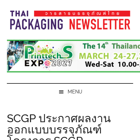
Skip
Skip
Skip
Skip
to
to
to
to
main
secondary
primary
footer
content
menu
sidebar
Thai
Thai
Pack
Pack
Magazine
Magazine
MENU
SCGP ประกาศผลงาน
ออกแบบบรรจุภัณฑ์