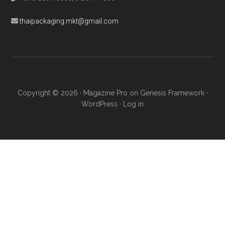
thaipackaging.mkt@gmail.com
Copyright © 2026 ·
Magazine Pro
on
Genesis Framework
·
WordPress
·
Log in