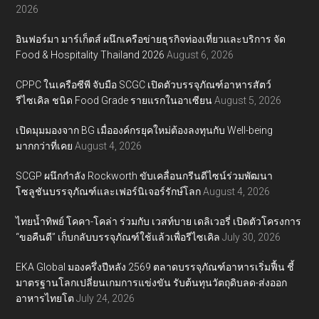
2026
อินฟอร์มา มาร์เก็ตส์ ผนึกเครือข่ายธุรกิจท่องเที่ยวและบริการ จัด
Food & Hospitality Thailand 2026
August 6, 2026
CPPC ในเครือซีพี จับมือ SCGC เปิดตัวบรรจุภัณฑ์อาหารสัตว์
รีไซเคิล ชนิด Food Grade รายแรกในอาเซียน
August 5, 2026
เปิดมุมมองจาก BG เมื่อองค์กรยุคใหม่ต้องลงทุนกับ Well-being
มากกว่าที่เคย
August 4, 2026
SCGP ผนึกกำลัง Rockworth ขับเคลื่อนกรีนดีไซน์ร่วมพัฒนา
โซลูชันบรรจุภัณฑ์และเฟอร์นิเจอร์รักษ์โลก
August 4, 2026
ไทยน้ำทิพย์ โคคา-โคล่า ร่วมกับ เวสท์บาย เดลิเวอรี่ เปิดตัวโครงการ
“ขอคืนดี” เก็บกลับบรรจุภัณฑ์ใช้แล้วเพื่อรีไซเคิล
July 30, 2026
EKA Global มองครึ่งปีหลัง 2569 ตลาดบรรจุภัณฑ์อาหารเริ่มฟื้น ชี้
มาตรฐานโลกเปลี่ยนเกมการแข่งขัน รับต้นทุนวัตถุดิบลด-ส่งออก
อาหารไทยโต
July 24, 2026