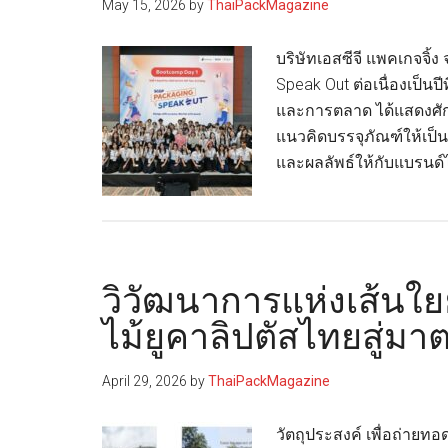
May 15, 2026
by
ThaiPackMagazine
บริษัทเอสซีจี แพคเกจจิ
Speak Out ต่อเนื่องเป็นปี
และการตลาด ได้แสดงศั
แนวคิดบรรจุภัณฑ์ให้เป็น
และผลลัพธ์ให้กับแบรนด์
วิวัฒนาการแห่งเส้นใยยั
ไม้ยูคาลิปตัสไทยสู่ม
April 29, 2026
by
ThaiPackMagazine
วัตถุประสงค์ เพื่อถ่ายท