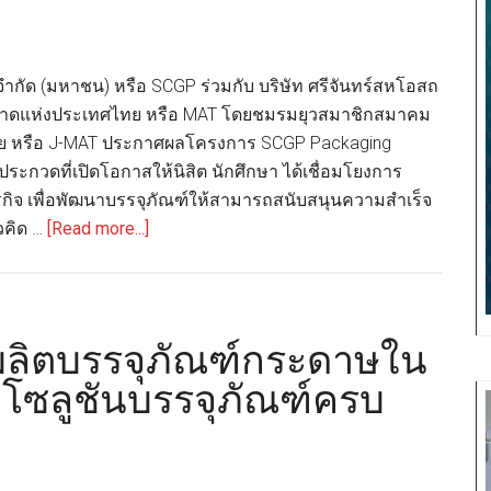
ง จำกัด (มหาชน) หรือ SCGP ร่วมกับ บริษัท ศรีจันทร์สหโอสถ
าดแห่งประเทศไทย หรือ MAT โดยชมรมยุวสมาชิกสมาคม
 หรือ J-MAT ประกาศผลโครงการ SCGP Packaging
ระกวดที่เปิดโอกาสให้นิสิต นักศึกษา ได้เชื่อมโยงการ
รกิจ เพื่อพัฒนาบรรจุภัณฑ์ให้สามารถสนับสนุนความสำเร็จ
about
คิด …
[Read more...]
SCGP
Packaging
Speak
Out
ลิตบรรจุภัณฑ์กระดาษใน
2026
พโซลูชันบรรจุภัณฑ์ครบ
ประกาศ
ผล
รอบ
“Final