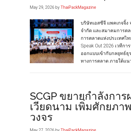
ความ
May 29, 2026
by
ThaiPackMagazine
รู้
พนักงาน
บริษัทเอสซีจี แพคเกจจิ้
ผ่าน
จำกัด และสมาคมการตล
โครงการ
การตลาดแห่งประเทศไทย
ทวิภาคี
Speak Out 2026 เวทีการป
ด้าน
ออกแบบเข้ากับกลยุทธ์ธุ
การ
ทางการตลาด ภายใต้แนว
พิมพ์
และ
บรรจุ
ภัณฑ์
SCGP ขยายกำลังการผ
เวียดนาม เพิ่มศักยภา
วงจร
May 27, 2026
by
ThaiPackMagazine