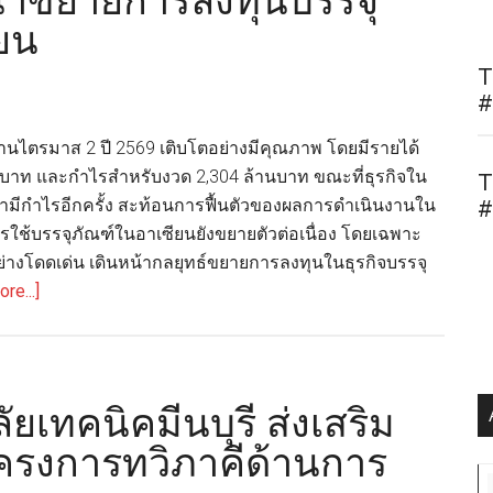
น้าขยายการลงทุนบรรจุ
กรี
ยน
น
ดีไซน์
T
ร่วมพัฒนา
#
โซลูชัน
นไตรมาส 2 ปี 2569 เติบโตอย่างมีคุณภาพ โดยมีรายได้
บรรจุ
บาท และกำไรสำหรับงวด 2,304 ล้านบาท ขณะที่ธุรกิจใน
ภัณฑ์
T
ามีกำไรอีกครั้ง สะท้อนการฟื้นตัวของผลการดำเนินงานใน
#
และ
ใช้บรรจุภัณฑ์ในอาเซียนยังขยายตัวต่อเนื่อง โดยเฉพาะ
เฟอร์นิเจอร์
ย่างโดดเด่น เดินหน้ากลยุทธ์ขยายการลงทุนในธุรกิจบรรจุ
รักษ์
about
re...]
โลก
SCGP
เผย
ผล
การ
ยเทคนิคมีนบุรี ส่งเสริม
ดำเนิน
โครงการทวิภาคีด้านการ
งาน
ไตรมาส