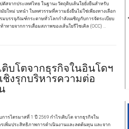
ิปตัสจากประเทศไทย ในฐานะวัตถุดิบเส้นใยยั่งยืนสำหรับ
ทักษะ
ัยใหม่ บทนำ ในทศวรรษที่ความยั่งยืนไม่ใช่เพียงทางเลือก
การ
รมบรรจุภัณฑ์กระดาษทั่วโลกกำลังเผชิญกับการจัดระเบียบ
ตลาด
มท้าทายจากการเสื่อมสภาพของเส้นใยรีไซเคิล (OCC) …
และ
การ
ออกแบบ
บรรจุ
ภัณฑ์
ติบโตจากธุรกิจในอินโดฯ
ให้
กับ
์เชิงรุกบริหารความต่อ
ผู้
วน
เข้า
รอบ
60
คน
รไตรมาสที่ 1 ปี 2569 กำไรเติบโต จากธุรกิจใน
สุดท้าย
ากการเพิ่มประสิทธิภาพการดำเนินงานและลดต้นทุน และจาก