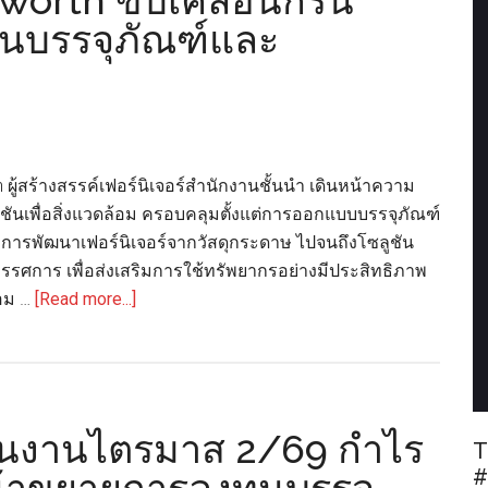
orth ขับเคลื่อนกรีน
ันบรรจุภัณฑ์และ
ผู้สร้างสรรค์เฟอร์นิเจอร์สำนักงานชั้นนำ เดินหน้าความ
ันเพื่อสิ่งแวดล้อม ครอบคลุมตั้งแต่การออกแบบบรรจุภัณฑ์
์ การพัฒนาเฟอร์นิเจอร์จากวัสดุกระดาษ ไปจนถึงโซลูชัน
รรศการ เพื่อส่งเสริมการใช้ทรัพยากรอย่างมีประสิทธิภาพ
about
อม …
[Read more...]
SCGP
ผนึก
กำลัง
Rockworth
ินงานไตรมาส 2/69 กำไร
ขับ
T
เคลื่อน
#