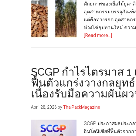
ศักยภาพของเยื่อไม้ยูคาล
อุตสาหกรรมบรรจุภัณฑ์สม
แต่คือทางรอด อุตสาหกร
ห่วงโซ่อุปทานใหม่ ควา
about
[Read more...]
วิวัฒนาการ
แห่ง
เส้นใย
ยั่งยืน:
SCGP กำไรไตรมาส 1 เ
เจาะ
ฟื้นตัวแกร่งวางกลยุทธ
ลึก
เนื่องรับมือความผันผ
ศักยภาพ
เยื่อ
ไม้
April 28, 2026
by
ThaiPackMagazine
ยู
คา
SCGP ประกาศผลประกอบกา
ลิ
อินโดนีเซียที่ฟื้นตัวจ