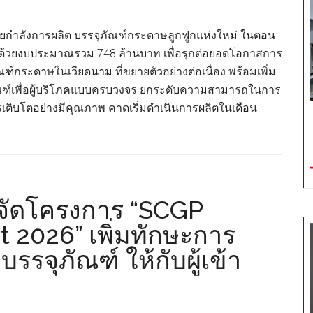
Pitching
Day”
ยกำลังการผลิต บรรจุภัณฑ์กระดาษลูกฟูกแห่งใหม่ ในตอน
ดัน
ด้วยงบประมาณรวม 748 ล้านบาท เพื่อรุกต่อยอดโอกาสการ
บรรจุ
์กระดาษในเวียดนาม ที่ขยายตัวอย่างต่อเนื่อง พร้อมเพิ่ม
ภัณฑ์
ณฑ์เพื่อผู้บริโภคแบบครบวงจร ยกระดับความสามารถในการ
เป็น
เติบโตอย่างมีคุณภาพ คาดเริ่มดำเนินการผลิตในเดือน
เครื่อง
about
มือ
SCGP
เชิงกล
ขยาย
ยุทธ์
กำลัง
การ
การ
จัดโครงการ “SCGP
ตลาด
ผลิต
 2026” เพิ่มทักษะการ
บรรจุ
ุภัณฑ์ ให้กับผู้เข้า
ภัณฑ์
กระดาษ
ใน
เวียดนาม