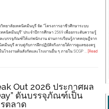
2/69
กำไร
2,304
ล้าน
มกับวิทยาลัยเทคนิคมีนบุรี จัด “โครงการอาชีวศึกษาระบบ
บาท
เทคนิคมีนบุรี” ประจำปีการศึกษา 2569 เพื่อยกระดับความรู้
เดิน
ละบรรจุภัณฑ์ให้แก่พนักงาน ผ่านการเรียนรู้ภาคทฤษฎีจาก
หน้า
คมีนบุรี ควบคู่กับการฝึกปฏิบัติจริงภายใต้การดูแลของครู
ขยาย
ยในโรงงานต้นสังกัดและโรงงานอื่น ๆ ภายใน SCGP …
[Read
การ
ลงทุน
บรรจุ
ภัณฑ์
กระดาษ
eak Out 2026 ประกาศผล
ใน
ay” ดันบรรจุภัณฑ์เป็น
อาเซียน
การตลาด