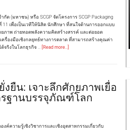
เพิ่ม
ศักยภาพ
้ง จำกัด (มหาชน) หรือ SCGP จัดโครงการ SCGP Packaging
โซลูชัน
ที่ 11 เพื่อเป็นเวทีให้นิสิต นักศึกษา ที่สนใจด้านการออกแบบ
บรรจุ
กยภาพ ถ่ายทอดพลังความคิดสร้างสรรค์ และต่อยอด
ภัณฑ์
เครื่องมือเชิงกลยุทธ์ทางการตลาด ที่สามารถสร้างคุณค่า
ครบ
about
ได้จริงในโลกธุรกิจ …
[Read more...]
วงจร
SCGP-
ศรีจันทร์-
MAT
จัด
่งยืน: เจาะลึกศักยภาพเยื่อ
โครงการ
“SCGP
าตรฐานบรรจุภัณฑ์โลก
Packaging
Speak
Out
2026”
อดองค์ความรู้เชิงวิชาการและเชิงอุตสาหกรรมเกี่ยวกับ
เพิ่ม