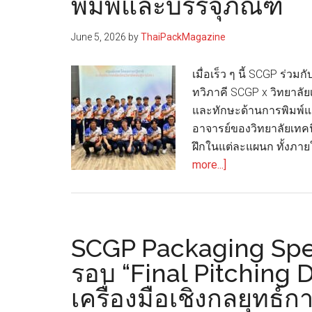
พิมพ์และบรรจุภัณฑ์
June 5, 2026
by
ThaiPackMagazine
เมื่อเร็ว ๆ นี้ SCGP ร่ว
ทวิภาคี SCGP x วิทยาลัย
และทักษะด้านการพิมพ์แ
อาจารย์ของวิทยาลัยเทคนิ
ฝึกในแต่ละแผนก ทั้งภา
about
more...]
SCGP
ผนึก
กำลัง
วิทยาลัย
SCGP Packaging Sp
เทคนิค
รอบ “Final Pitching D
มีนบุรี
เครื่องมือเชิงกลยุทธ์
ส่ง
เสริม