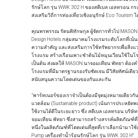
รักษ์โลก รุ่น WWK 302 H ของสตีเบล เอลทรอน กระต
ส่งเสริมวิถีการท่องเที่ยวเชิงอนุรักษ์ Eco Tourism ไ
คุณพรพรรณ รัตนพิทักษกุล ผู้จัดการทั่วไป MASO
Design Hotels กลุ่มสมาคมโรงแรมระดับโลกที่เน้
ความสำคัญ และส่งเสริมการใช้ทรัพยากรเพื่อสิ่ง
โรงแรม สร้างเรือนเพาะชำต้นไม้หมุนเวียนใช้ในโร
เป็นต้น ส่งผลให้ MASON นาจอมเทียน พัทยา ต้องคำ
โรงแรมที่มีมาตรฐานรองรับชัดเจน มีวิสัยทัศน์เด
สนับสนุนความโดดเด่นของกันและกัน
“พาร์ทเนอร์ของเราจำเป็นต้องมีจุดมุ่งหมายเดียวกัน
แวดล้อม (Sustainable product) เน้นการประหยัด
ใช้งานได้ดีในระยะยาว ซึ่ง สตีเบล เอลทรอน บริ
จอมเทียน พัทยา ซึ่งสามารถสร้างสรรค์ผลิตภัณฑ์ที
หนึ่งในผลิตภัณฑ์ที่โดดเด่นที่สุดที่เราเลือกนำมาใ
Pump เครื่องทำน้ำร้อนรักษ์โลก รุ่น WWK 302 H”