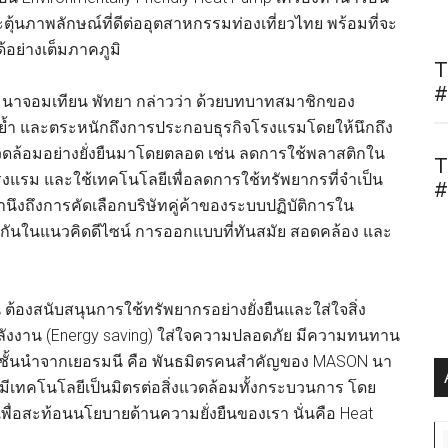
ุ้นภาพลักษณ์ที่ดีต่ออุตสาหกรรมท่องเที่ยวไทย พร้อมที่จะ
ด้อย่างเต็มภาคภูมิ
T
#
N นาจอมเทียน พัทยา กล่าวว่า ด้วยบทบาทสมาชิกของ
นย้ำ และตระหนักถึงการประกอบธุรกิจโรงแรมโดยให้นึกถึง
แวดล้อมอย่างยั่งยืนมาโดยตลอด เช่น ลดการใช้พลาสติกใน
T
งแรม และใช้เทคโนโลยีเพื่อลดการใช้ทรัพยากรที่จำเป็น
#
นึงถึงการคัดเลือกบริษัทคู่ค้าของระบบปฏิบัติการใน
ียวกันในแนวคิดดีไซน์ การออกแบบที่ทันสมัย สอดคล้อง และ
 ต้องสนับสนุนการใช้ทรัพยากรอย่างยั่งยืนและใส่ใจสิ่ง
พลังงาน (Energy saving) ใส่ใจความปลอดภัย มีความทนทาน
ษัทชั้นนำจากเยอรมนี คือ พันธมิตรคนสำคัญของ MASON นา
่มีเทคโนโลยีเป็นมิตรต่อสิ่งแวดล้อมทั้งกระบวนการ โดย
ช้เพื่อสะท้อนนโยบายด้านความยั่งยืนของเรา นั่นคือ Heat