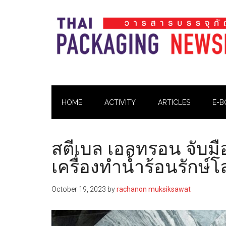
Skip
Skip
Skip
Skip
to
to
to
to
main
secondary
primary
footer
content
menu
sidebar
Thai
Thai
Pack
Pack
Magazine
HOME
ACTIVITY
ARTICLES
E-B
Magazine
สตีเบล เอลทรอน จับม
เครื่องทำน้ำร้อนรักษ์
October 19, 2023
by
rachanon muksiksawat