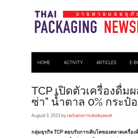
Skip
Skip
Skip
Skip
to
to
to
to
main
secondary
primary
footer
content
menu
sidebar
Thai
Thai
Pack
Pack
Magazine
HOME
ACTIVITY
ARTICLES
E-B
Magazine
TCP เปิดตัวเครื่องดื
ซ่า” น้ำตาล 0% กระป๋อ
August 3, 2023
by
rachanon muksiksawat
กลุ่มธุรกิจ TCP ตอบรับการเติบโตของตลาดเครื่องดื