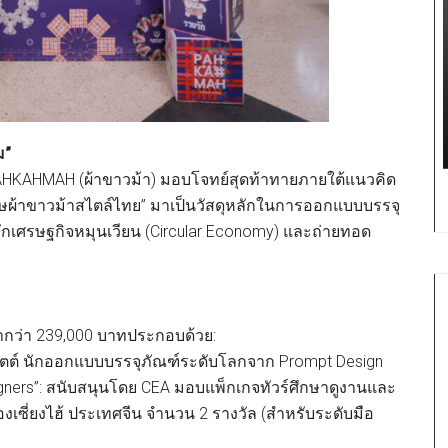
ม”
 PAHKAHMAH (ผ้าขาวม้า) มอบโจทย์สุดท้าทายภายใต้แนวคิด
ษผ้าขาวม้าสไตล์ไทย” มาเป็นวัสดุหลักในการออกแบบบรรจุ
มหลักเศรษฐกิจหมุนเวียน (Circular Economy) และถ่ายทอด
่ากว่า 239,000 บาทประกอบด้วย:
ิตต์ นักออกแบบบรรจุภัณฑ์ระดับโลกจาก Prompt Design
signers”: สนับสนุนโดย CEA มอบแพ็กเกจทัวร์ศึกษาดูงานและ
เซี่ยงไฮ้ ประเทศจีน จำนวน 2 รางวัล (สำหรับระดับมือ