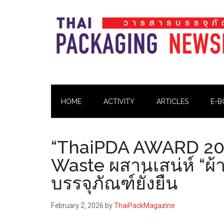
Skip
Skip
Skip
Skip
to
to
to
to
main
secondary
primary
footer
content
menu
sidebar
Thai
Thai
Pack
Pack
Magazine
HOME
ACTIVITY
ARTICLES
E-B
Magazine
“ThaiPDA AWARD 202
Waste ผสานเสน่ห์ “ผ้
บรรจุภัณฑ์ยั่งยืน
February 2, 2026
by
ThaiPackMagazine