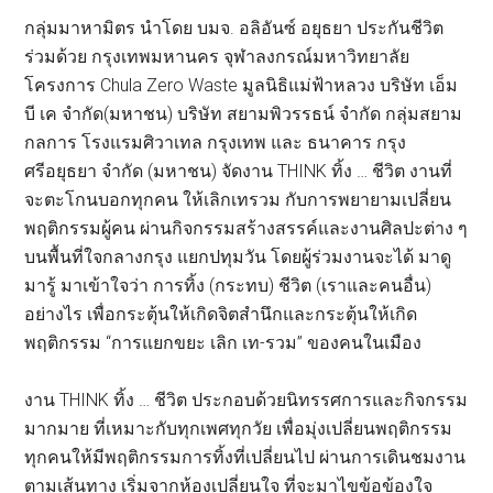
กลุ่มมาหามิตร นำโดย บมจ. อลิอันซ์ อยุธยา ประกันชีวิต
ร่วมด้วย กรุงเทพมหานคร จุฬาลงกรณ์มหาวิทยาลัย
โครงการ Chula Zero Waste มูลนิธิแม่ฟ้าหลวง บริษัท เอ็ม
บี เค จำกัด(มหาชน) บริษัท สยามพิวรรธน์ จำกัด กลุ่มสยาม
กลการ โรงแรมศิวาเทล กรุงเทพ และ ธนาคาร กรุง
ศรีอยุธยา จำกัด (มหาชน) จัดงาน THINK ทิ้ง … ชีวิต งานที่
จะตะโกนบอกทุกคน ให้เลิกเทรวม กับการพยายามเปลี่ยน
พฤติกรรมผู้คน ผ่านกิจกรรมสร้างสรรค์และงานศิลปะต่าง ๆ
บนพื้นที่ใจกลางกรุง แยกปทุมวัน โดยผู้ร่วมงานจะได้ มาดู
มารู้ มาเข้าใจว่า การทิ้ง (กระทบ) ชีวิต (เราและคนอื่น)
อย่างไร เพื่อกระตุ้นให้เกิดจิตสำนึกและกระตุ้นให้เกิด
พฤติกรรม “การแยกขยะ เลิก เท-รวม” ของคนในเมือง
งาน THINK ทิ้ง … ชีวิต ประกอบด้วยนิทรรศการและกิจกรรม
มากมาย ที่เหมาะกับทุกเพศทุกวัย เพื่อมุ่งเปลี่ยนพฤติกรรม
ทุกคนให้มีพฤติกรรมการทิ้งที่เปลี่ยนไป ผ่านการเดินชมงาน
ตามเส้นทาง เริ่มจากห้องเปลี่ยนใจ ที่จะมาไขข้อข้องใจ