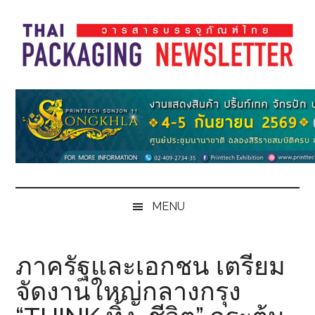
Skip
Skip
Skip
Skip
to
to
to
to
main
secondary
primary
footer
content
menu
sidebar
Thai
Thai
Pack
Pack
Magazine
Magazine
MENU
ภาครัฐและเอกชน เตรียม
จัดงานใหญ่กลางกรุง