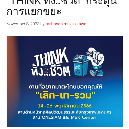
“THINK ทิ้ง…ชีวิต” กระตุ้น
การแยกขยะ
November 8, 2023
by
rachanon muksiksawat