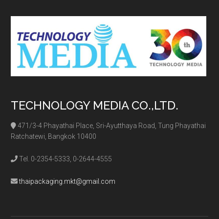
...
TECHNOLOGY MEDIA CO.,LTD.
471/3-4 Phayathai Place, Sri-Ayutthaya Road, Tung Phayathai
Ratchatewi, Bangkok 10400
Tel. 0-2354-5333, 0-2644-4555
thaipackaging.mkt@gmail.com