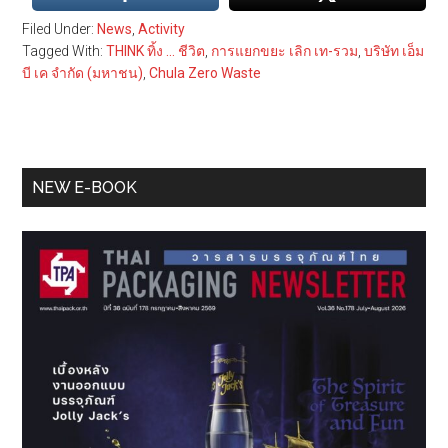
Filed Under:
News
,
Activity
Tagged With:
THINK ทิ้ง … ชีวิต
,
การแยกขยะ เลิก เท-รวม
,
บริษัท เอ็ม
บี เค จำกัด (มหาชน)
,
Chula Zero Waste
Primary
NEW E-BOOK
Sidebar