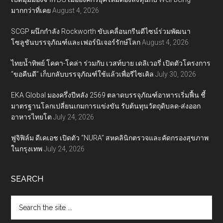
มากกว่าที่เคย
August 4, 2026
SCGP ผนึกกำลัง Rockworth ขับเคลื่อนกรีนดีไซน์ร่วมพัฒนา
โซลูชันบรรจุภัณฑ์และเฟอร์นิเจอร์รักษ์โลก
August 4, 2026
ไทยน้ำทิพย์ โคคา-โคล่า ร่วมกับ เวสท์บาย เดลิเวอรี่ เปิดตัวโครงการ
“ขอคืนดี” เก็บกลับบรรจุภัณฑ์ใช้แล้วเพื่อรีไซเคิล
July 30, 2026
EKA Global มองครึ่งปีหลัง 2569 ตลาดบรรจุภัณฑ์อาหารเริ่มฟื้น ชี้
มาตรฐานโลกเปลี่ยนเกมการแข่งขัน รับต้นทุนวัตถุดิบลด-ส่งออก
อาหารไทยโต
July 24, 2026
ฟูจิฟิล์ม ดีเคเอช เปิดตัว “NURA” สหคลินิกตรวจและคัดกรองสุขภาพ
ในกรุงเทพ
July 24, 2026
SEARCH
Search
the
site