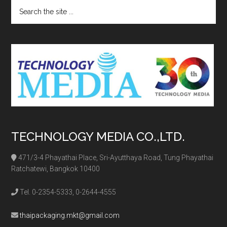
Search
the
site
...
TECHNOLOGY MEDIA CO.,LTD.
471/3-4 Phayathai Place, Sri-Ayutthaya Road, Tung Phayathai
Ratchatewi, Bangkok 10400
Tel. 0-2354-5333, 0-2644-4555
thaipackaging.mkt@gmail.com