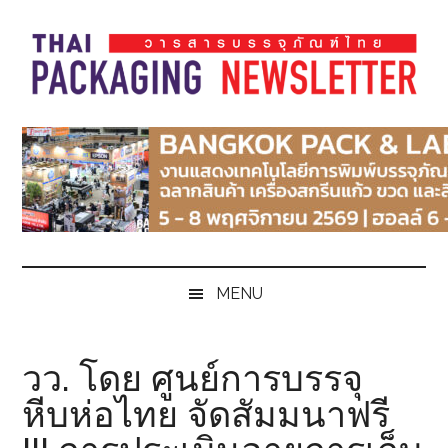
Skip
Skip
Skip
Skip
to
to
to
to
main
secondary
primary
footer
content
menu
sidebar
Thai
Thai
Pack
Pack
Magazine
Magazine
MENU
วว. โดย ศูนย์การบรรจุ
หีบห่อไทย จัดสัมมนาฟรี