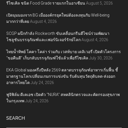
รีไซเคิล ชนิด Food Grade รายแรกในอาเซียน
August 5, 2026
เปิดมุมมองจาก BG เมื่อองค์กรยุคใหม่ต้องลงทุนกับ Well-being
มากกว่าที่เคย
August 4, 2026
SCGP ผนึกกำลัง Rockworth ขับเคลื่อนกรีนดีไซน์ร่วมพัฒนา
โซลูชันบรรจุภัณฑ์และเฟอร์นิเจอร์รักษ์โลก
August 4, 2026
ไทยน้ำทิพย์ โคคา-โคล่า ร่วมกับ เวสท์บาย เดลิเวอรี่ เปิดตัวโครงการ
“ขอคืนดี” เก็บกลับบรรจุภัณฑ์ใช้แล้วเพื่อรีไซเคิล
July 30, 2026
EKA Global มองครึ่งปีหลัง 2569 ตลาดบรรจุภัณฑ์อาหารเริ่มฟื้น ชี้
มาตรฐานโลกเปลี่ยนเกมการแข่งขัน รับต้นทุนวัตถุดิบลด-ส่งออก
อาหารไทยโต
July 24, 2026
ฟูจิฟิล์ม ดีเคเอช เปิดตัว “NURA” สหคลินิกตรวจและคัดกรองสุขภาพ
ในกรุงเทพ
July 24, 2026
SEARCH