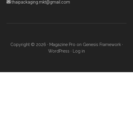
thaipackaging.mkt@gmail.com
Copyright © 2026 ·
Magazine Pro
on
Genesis Framework
·
WordPress
·
Log in