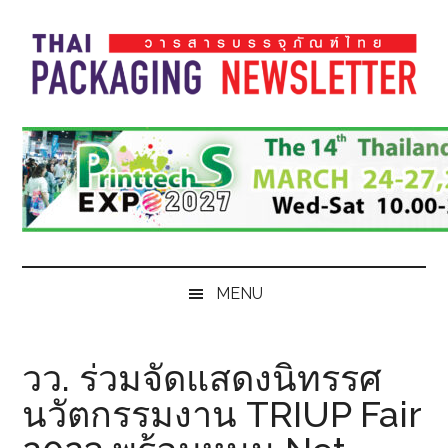
Skip
Skip
Skip
Skip
to
to
to
to
main
secondary
primary
footer
content
menu
sidebar
Thai
Thai
Pack
Pack
Magazine
Magazine
MENU
วว. ร่วมจัดแสดงนิทรรศ
นวัตกรรมงาน TRIUP Fair