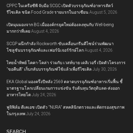
CPPC ในเครือซีพี จับมือ SCGC เปิดตัวบรรจุภัณฑ์อาหารสัตว์
รีไซเคิล ชนิด Food Grade รายแรกในอาเซียน
August 5, 2026
เปิดมุมมองจาก BG เมื่อองค์กรยุคใหม่ต้องลงทุนกับ Well-being
มากกว่าที่เคย
August 4, 2026
SCGP ผนึกกำลัง Rockworth ขับเคลื่อนกรีนดีไซน์ร่วมพัฒนา
โซลูชันบรรจุภัณฑ์และเฟอร์นิเจอร์รักษ์โลก
August 4, 2026
ไทยน้ำทิพย์ โคคา-โคล่า ร่วมกับ เวสท์บาย เดลิเวอรี่ เปิดตัวโครงการ
“ขอคืนดี” เก็บกลับบรรจุภัณฑ์ใช้แล้วเพื่อรีไซเคิล
July 30, 2026
EKA Global มองครึ่งปีหลัง 2569 ตลาดบรรจุภัณฑ์อาหารเริ่มฟื้น ชี้
มาตรฐานโลกเปลี่ยนเกมการแข่งขัน รับต้นทุนวัตถุดิบลด-ส่งออก
อาหารไทยโต
July 24, 2026
ฟูจิฟิล์ม ดีเคเอช เปิดตัว “NURA” สหคลินิกตรวจและคัดกรองสุขภาพ
ในกรุงเทพ
July 24, 2026
SEARCH