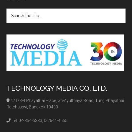
Search
the
site
...
TECHNOLOGY MEDIA CO.,LTD.
471/3-4 Phayathai Place, Sri-Ayutthaya Road, Tung Phayathai
Ratchatewi, Bangkok 10400
Tel. 0-2354-5333, 0-2644-4555