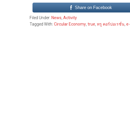
Share on Facebook
Filed Under:
News
,
Activity
Tagged With:
Circular Economy
,
true
,
ทรู คอร์ปอเรชั่น
,
e-