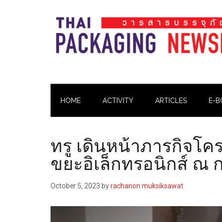
Skip
Skip
Skip
Skip
to
to
to
to
main
secondary
primary
footer
content
menu
sidebar
Thai
Thai
Pack
Pack
Magazine
HOME
ACTIVITY
ARTICLES
E-B
Magazine
ทรู เดินหน้าภารกิจโคร
ขยะอิเล็กทรอนิกส์ ณ 
October 5, 2023
by
rachanon muksiksawat