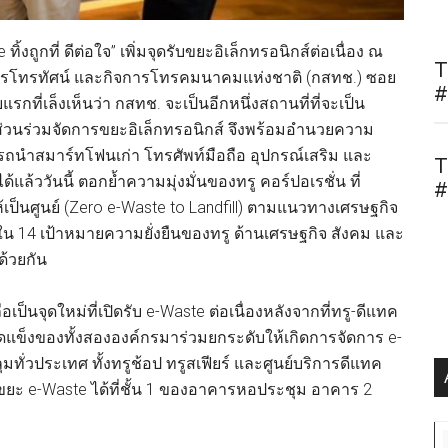
้งถูกที่ ดีต่อใจ” เพิ่มจุดรับขยะอิเล็กทรอนิกส์ต่อเนื่อง ณ
T
รโทรทัศน์ และกิจการโทรคมนาคมแห่งชาติ (กสทช.) ซอย
#
ที่เล็งเห็นว่า กสทช. จะเป็นอีกหนึ่งสถานที่ที่จะเป็น
ีส่วนร่วมจัดการขยะอิเล็กทรอนิกส์ จึงพร้อมอำนวยความ
ถนำสมาร์ทโฟนเก่า โทรศัพท์มือถือ อุปกรณ์เสริม และ
T
ด้แล้ววันนี้ ตอกย้ำความมุ่งมั่นของทรู คอร์ปอเรชั่น ที่
#
ป็นศูนย์ (Zero e-Waste to Landfill) ตามแนวทางเศรษฐกิจ
งใน 14 เป้าหมายความยั่งยืนของทรู ด้านเศรษฐกิจ สังคม และ
ปด้วยกัน
อเป็นจุดใหม่ที่เปิดรับ e-Waste ต่อเนื่องหลังจากที่ทรู-ดีแทค
นำจุดแข็งของทั้งสององค์กรมาร่วมยกระดับให้เกิดการจัดการ e-
ทั่วประเทศ ทั้งทรูช้อป ทรูสเฟียร์ และศูนย์บริการดีแทค
ยะ e-Waste ได้ที่ชั้น 1 ของอาคารหอประชุม อาคาร 2