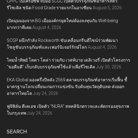
CPPC ในเครือซีพี จับมือ SCGC เปิดตัวบรรจุภัณฑ์อาหารสัตว์
รีไซเคิล ชนิด Food Grade รายแรกในอาเซียน
August 5, 2026
เปิดมุมมองจาก BG เมื่อองค์กรยุคใหม่ต้องลงทุนกับ Well-being
มากกว่าที่เคย
August 4, 2026
SCGP ผนึกกำลัง Rockworth ขับเคลื่อนกรีนดีไซน์ร่วมพัฒนา
โซลูชันบรรจุภัณฑ์และเฟอร์นิเจอร์รักษ์โลก
August 4, 2026
ไทยน้ำทิพย์ โคคา-โคล่า ร่วมกับ เวสท์บาย เดลิเวอรี่ เปิดตัวโครงการ
“ขอคืนดี” เก็บกลับบรรจุภัณฑ์ใช้แล้วเพื่อรีไซเคิล
July 30, 2026
EKA Global มองครึ่งปีหลัง 2569 ตลาดบรรจุภัณฑ์อาหารเริ่มฟื้น ชี้
มาตรฐานโลกเปลี่ยนเกมการแข่งขัน รับต้นทุนวัตถุดิบลด-ส่งออก
อาหารไทยโต
July 24, 2026
ฟูจิฟิล์ม ดีเคเอช เปิดตัว “NURA” สหคลินิกตรวจและคัดกรองสุขภาพ
ในกรุงเทพ
July 24, 2026
SEARCH