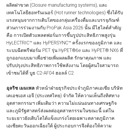
ผลิตฝาขวด (Closure manufacturing systems), และ
เทคโนโลยีฮอทรันเนอร์ (Hot runner technologies) ซึ่งได้รับ
แรงหนุนจากการเติบโตของกลุ่มเครื่องดื่มและบรรจุภัณฑ์
ส่วนการร่วมงานกับ ProPak Asia 2026 นั้น มีไฮไลต์สำคัญ
คือ การเปิดตัวแพลตฟอร์มการขึ้นรูปประสิทธิภาพสูงรุ่น
HyLECTRIC™ และ HyPERSYNC™ ครั้งแรกของภูมิภาค และ
ระบบฉีดพรีฟอร์ม PET รุ่น HyPET®6e และ HyPET® NX6 ที่
ถูกออกแบบมาเพื่อช่วยเพิ่มผลผลิต รักษาคุณภาพ และ
ปรับปรุงประสิทธิภาพการใช้พลังงาน โดยผู้สนใจสามารถ
เข้าชมได้ที่ บูธ C2-AF04 ฮอลล์ C2
อุลริช เมมเพล
หัวหน้าฝ่ายธุรกิจประจำภูมิภาคเอเชีย บริษัท
เคเอชเอส เอจี (ประเทศไทย) จำกัด ให้ความเห็นถึงทิศทาง
อุตสาหกรรมฯ เพิ่มเติมว่า ความไม่แน่นอนทางเศรษฐกิจ
และภูมิรัฐศาสตร์ส่งผลต่ออุตสาหกรรมในขณะนี้ แต่ใน
ระยะยาวยังเติบโตได้แข็งแกร่งโดยเฉพาะตลาดภูมิภาค
เอเชียตะวันออกเฉียงใต้ ผู้ประกอบการจึงต้องให้ความ