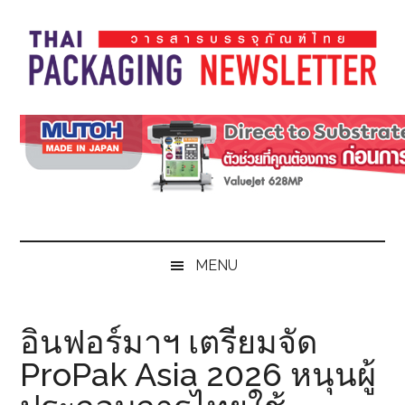
Skip
Skip
Skip
Skip
to
to
to
to
main
secondary
primary
footer
content
menu
sidebar
Thai
Thai
Pack
Pack
Magazine
Magazine
MENU
อินฟอร์มาฯ เตรียมจัด
ProPak Asia 2026 หนุนผู้