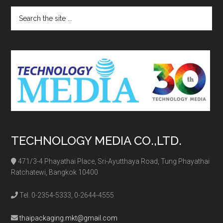
Search
the
site
...
TECHNOLOGY MEDIA CO.,LTD.
471/3-4 Phayathai Place, Sri-Ayutthaya Road, Tung Phayathai
Ratchatewi, Bangkok 10400
Tel. 0-2354-5333, 0-2644-4555
thaipackaging.mkt@gmail.com