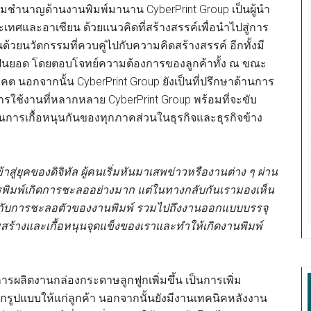
วามชำนาญด้านงานพิมพ์มานาน CyberPrint Group เป็นผู้นำ
เทศและอาเซียน ด้วยแนวคิดที่สร้างสรรค์เพื่อนำไปสู่การ
ด้วยนวัตกรรมที่ควบคู่ไปกับความคิดสร้างสรรค์ อีกทั้งมี
เป็นยอด โดยตอบโจทย์ความต้องการของลูกค้าทั้ง ณ ขณะ
ต นอกจากนั้น CyberPrint Group ยังเป็นที่ปรึกษาด้านการ
รใช้งานที่หลากหลาย CyberPrint Group พร้อมที่จะขับ
ในการเกื้อหนุนกันของทุกภาคส่วนในธุรกิจและธุรกิจข้าง
าสู่ยุคของดิจิทัล ผู้คนเริ่มหันมาเสพข่าวหรืองานต่าง ๆ ผ่าน
รพิมพ์เกิดการชะลอ
อย่างมาก
แต่ในทางกลับกัน
เรามองเห็น
ทางกับการชะลอตัวของงานพิมพ์ รวมไปถึงงานออกแบบบรรจุ
มสร้า
ง
และเกื้อหนุนจุดแข็งของเรา
และทำให้เกิดงานพิมพ์
การผลิตงานกล่องกระดาษลูกฟูกเพิ่มขึ้น เป็นการเพิ่ม
ูปแบบให้แก่ลูกค้า นอกจากนั้นยังมีงานเทคนิคหลังงาน