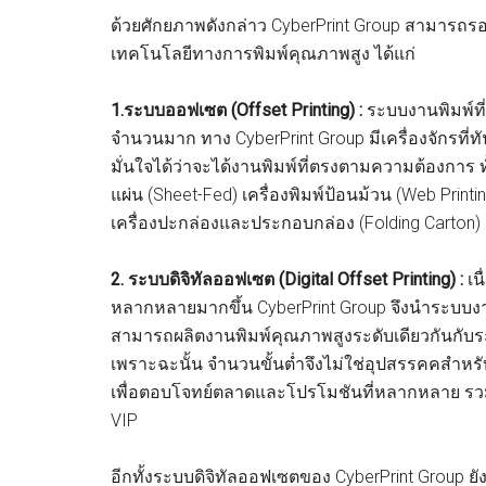
ด้วยศักยภาพดังกล่าว CyberPrint Group สามารถร
เทคโนโลยีทางการพิมพ์คุณภาพสูง ได้แก่
1.
ร
ะบบออฟเซต
(Offset Printing) :
ระบบงานพิมพ์ที
จำนวนมาก ทาง CyberPrint Group มีเครื่องจักรที่ท
มั่นใจได้ว่าจะได้งานพิมพ์ที่ตรงตามความต้องการ
แผ่น (Sheet-Fed) เครื่องพิมพ์ป้อนม้วน (Web Print
เครื่องปะกล่องและประกอบกล่อง (Folding Carton)
2.
ระบบดิจิ
ทัล
ออฟเซต
(Digital Offset Printing) :
เน
หลากหลายมากขึ้น CyberPrint Group จึงนำระบบง
สามารถผลิตงานพิมพ์คุณภาพสูงระดับเดียวกันกับร
เพราะฉะนั้น จำนวนขั้นต่ำจึงไม่ใช่อุปสรรคคสำหรับ
เพื่อตอบโจทย์ตลาดและโปรโมชันที่หลากหลาย รวมไป
VIP
อีกทั้งระบบดิจิทัลออฟเซตของ CyberPrint Group