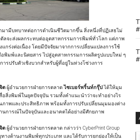
T
#
ข้ามามีบทบาทต่อการดำเนินชีวิตมากขึ้น สิ่งหนึ่งที่ปฏิเสธไม่
ดิจิตัลจะส่งผลกระทบต่ออุตสาหกรรมการพิมพ์ทั่วโลก แต่ภาพ
กร่งต่อเนื่อง โดยมีปัจจัยมาจากการเปลี่ยนแปลงการใช้
T
สือพิมพ์และนิตยสาร ไปสู่อุตสาหกรรมการผลิตรูปแบบใหม่ ๆ
#
การปรับตัวเชิงบวกสำหรับผู้ที่อยู่ในห่วงโซ่วงการ
จิต
ผู้อำนวยการฝ่ายการตลาด
ไซเบอร์พริ้นท์กรุ๊ป
ได้ให้มุม
ื่อสิ่งพิมพ์ในยุคปัจจุบัน รวมทั้งคำแนะนำว่าจะทำอย่างไร
ุณภาพและประสิทธิภาพ พร้อมทั้งการปรับเปลี่ยนมุมมองต่าง
สถานการณ์ในปัจจุบันและอนาคตได้อย่างมีศักยภาพ
จิต
ผู้อำนวยการฝ่ายการตลาด กล่าวว่า CyberPrint Group
ชาญทางด้านงานพิมพ์ทุกประเภท และได้รับการยกย่องให้เป็น