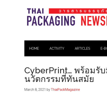
Skip
Skip
Skip
Skip
to
to
to
to
main
secondary
primary
footer
content
menu
sidebar
Thai
Thai
Pack
Pack
Magazine
HOME
ACTIVITY
ARTICLES
E-B
Magazine
CyberPrint… พร้อมรั
นวัตกรรมที่ทันสมัย
March 8, 2021
by
ThaiPackMagazine