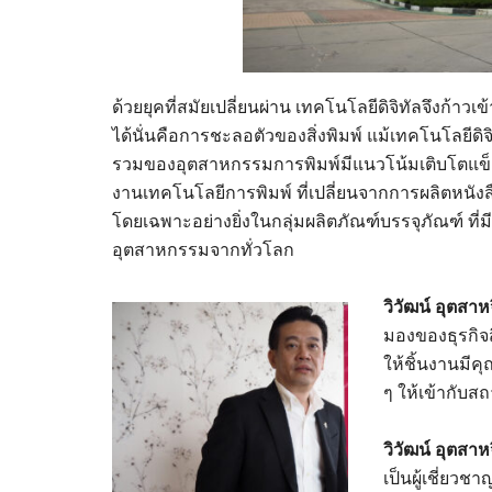
ด้วยยุคที่สมัยเปลี่ยนผ่าน เทคโนโลยีดิจิทัลจึงก้าวเ
ได้นั่นคือการชะลอตัวของสิ่งพิมพ์ แม้เทคโนโลยี
รวมของอุตสาหกรรมการพิมพ์มีแนวโน้มเติบโตแข็งแ
งานเทคโนโลยีการพิมพ์ ที่เปลี่ยนจากการผลิตหนัง
โดยเฉพาะอย่างยิ่งในกลุ่มผลิตภัณฑ์บรรจุภัณฑ์ ที่มี
อุตสาหกรรมจากทั่วโลก
วิวัฒน์ อุตสาห
มองของธุรกิจส
ให้ชิ้นงานมีค
ๆ ให้เข้ากับ
วิวัฒน์ อุตสาห
เป็นผู้เชี่ยว