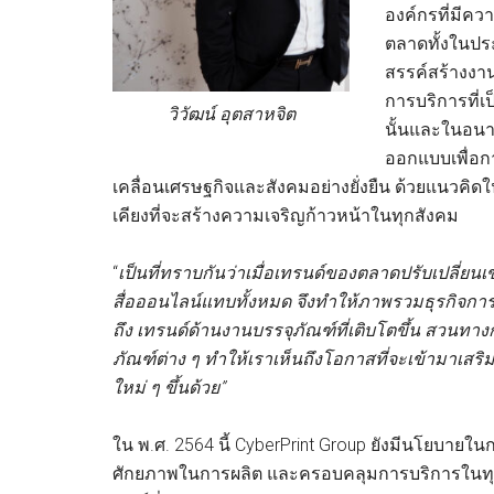
องค์กรที่มีค
ตลาดทั้งในประ
สรรค์สร้างงาน
การบริการที่
วิวัฒน์ อุตสาหจิต
นั้นและในอนาค
ออกแบบเพื่อกา
เคลื่อนเศรษฐกิจและสังคมอย่างยั่งยืน ด้วยแนวคิด
เคียงที่จะสร้างความเจริญก้าวหน้าในทุกสังคม
“
เป็น
ที่ทราบกันว่าเมื่อเทรนด์ของตลาดปรับเปลี่ยนเข้
สื่อออนไลน์แทบทั้งหมด จึงทำให้ภาพรวมธุรกิจกา
ถึง เทรนด์ด้านงานบรรจุภัณฑ์ที่เติบโตขึ้น สวน
ภัณฑ์ต่าง ๆ ทำให้เราเห็นถึงโอกาสที่จะเข้ามาเสริ
ใหม่ ๆ ขึ้น
ด้วย
”
ใน พ.ศ. 2564 นี้ CyberPrint Group ยังมีนโยบายใน
ศักยภาพในการผลิต และครอบคลุมการบริการในทุกร