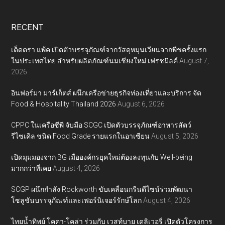
RECENT
เต็ดตรา แพ้ค เปิดตัวบรรจุภัณฑ์จากวัสดุหมุนเวียนจากพืชครั้งแรก
ในประเทศไทย สำหรับผลิตภัณฑ์นมเชียงใหม่ เฟรชมิลค์
August 7,
2026
อินฟอร์มา มาร์เก็ตส์ ผนึกเครือข่ายธุรกิจท่องเที่ยวและบริการ จัด
Food & Hospitality Thailand 2026
August 6, 2026
CPPC ในเครือซีพี จับมือ SCGC เปิดตัวบรรจุภัณฑ์อาหารสัตว์
รีไซเคิล ชนิด Food Grade รายแรกในอาเซียน
August 5, 2026
เปิดมุมมองจาก BG เมื่อองค์กรยุคใหม่ต้องลงทุนกับ Well-being
มากกว่าที่เคย
August 4, 2026
SCGP ผนึกกำลัง Rockworth ขับเคลื่อนกรีนดีไซน์ร่วมพัฒนา
โซลูชันบรรจุภัณฑ์และเฟอร์นิเจอร์รักษ์โลก
August 4, 2026
ไทยน้ำทิพย์ โคคา-โคล่า ร่วมกับ เวสท์บาย เดลิเวอรี่ เปิดตัวโครงการ