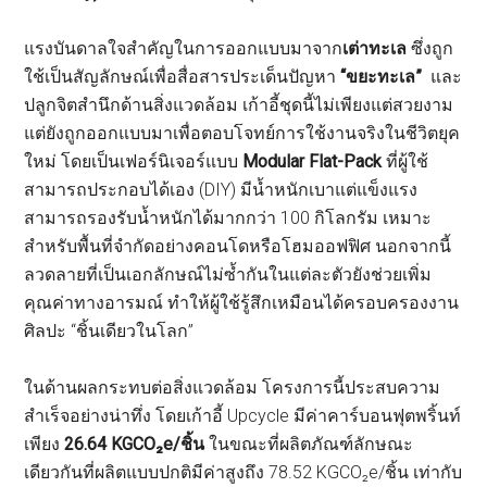
แรงบันดาลใจสำคัญในการออกแบบมาจาก
เต่าทะเล
ซึ่งถูก
ใช้เป็นสัญลักษณ์เพื่อสื่อสารประเด็นปัญหา
“ขยะทะเล”
และ
ปลูกจิตสำนึกด้านสิ่งแวดล้อม เก้าอี้ชุดนี้ไม่เพียงแต่สวยงาม
แต่ยังถูกออกแบบมาเพื่อตอบโจทย์การใช้งานจริงในชีวิตยุค
ใหม่ โดยเป็นเฟอร์นิเจอร์แบบ
Modular Flat-Pack
ที่ผู้ใช้
สามารถประกอบได้เอง (DIY) มีน้ำหนักเบาแต่แข็งแรง
สามารถรองรับน้ำหนักได้มากกว่า 100 กิโลกรัม เหมาะ
สำหรับพื้นที่จำกัดอย่างคอนโดหรือโฮมออฟฟิศ นอกจากนี้
ลวดลายที่เป็นเอกลักษณ์ไม่ซ้ำกันในแต่ละตัวยังช่วยเพิ่ม
คุณค่าทางอารมณ์ ทำให้ผู้ใช้รู้สึกเหมือนได้ครอบครองงาน
ศิลปะ “ชิ้นเดียวในโลก”
ในด้านผลกระทบต่อสิ่งแวดล้อม โครงการนี้ประสบความ
สำเร็จอย่างน่าทึ่ง โดยเก้าอี้ Upcycle มีค่าคาร์บอนฟุตพริ้นท์
เพียง
26.64 KGCO₂e/ชิ้น
ในขณะที่ผลิตภัณฑ์ลักษณะ
เดียวกันที่ผลิตแบบปกติมีค่าสูงถึง 78.52 KGCO₂e/ชิ้น เท่ากับ