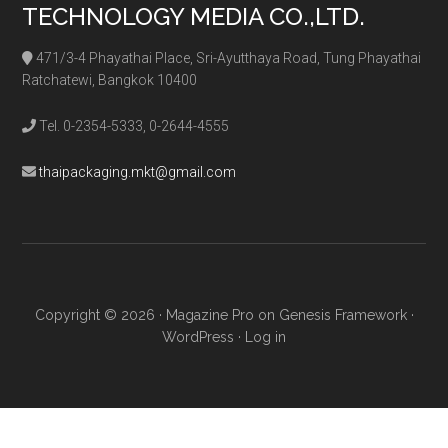
TECHNOLOGY MEDIA CO.,LTD.
471/3-4 Phayathai Place, Sri-Ayutthaya Road, Tung Phayathai
Ratchatewi, Bangkok 10400
Tel. 0-2354-5333, 0-2644-4555
thaipackaging.mkt@gmail.com
Copyright © 2026 ·
Magazine Pro
on
Genesis Framework
·
WordPress
·
Log in