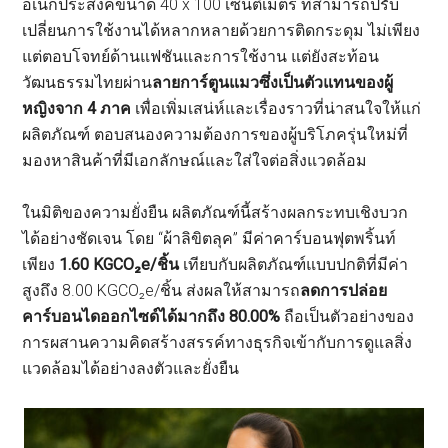
อเนกประสงค์ขนาด 40 x 100 เซ็นติเมตร ที่สามารถปรับ
เปลี่ยนการใช้งานได้หลากหลายด้วยการติดกระดุม ไม่เพียง
แต่ตอบโจทย์ด้านแฟชันและการใช้งาน แต่ยังสะท้อน
วัฒนธรรมไทยผ่าน
ลายการ์ตูนแมวซึ่งเป็นตัวแทนของผู้
หญิงจาก 4 ภาค
เพื่อเพิ่มเสน่ห์และเรื่องราวที่น่าสนใจให้แก่
ผลิตภัณฑ์ ตอบสนองความต้องการของผู้บริโภครุ่นใหม่ที่
มองหาสินค้าที่มีเอกลักษณ์และใส่ใจต่อสิ่งแวดล้อม
ในมิติของความยั่งยืน ผลิตภัณฑ์นี้สร้างผลกระทบเชิงบวก
ได้อย่างชัดเจน โดย “ผ้าลิขิตลุค” มีค่าคาร์บอนฟุตพริ้นท์
เพียง
1.60 KGCO₂e/ชิ้น
เทียบกับผลิตภัณฑ์แบบปกติที่มีค่า
สูงถึง 8.00 KGCO₂e/ชิ้น ส่งผลให้สามารถ
ลดการปล่อย
คาร์บอนไดออกไซด์ได้มากถึง 80.00%
ถือเป็นตัวอย่างของ
การผสานความคิดสร้างสรรค์ทางธุรกิจเข้ากับการดูแลสิ่ง
แวดล้อมได้อย่างลงตัวและยั่งยืน