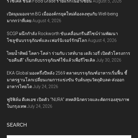
รีไซเคิล ชนิด Food Grade รายแรกในอาเซียน
August 5, 2026
เปิดมุมมองจาก BG เมื่อองค์กรยุคใหม่ต้องลงทุนกับ Well-being
มากกว่าที่เคย
August 4, 2026
SCGP ผนึกกำลัง Rockworth ขับเคลื่อนกรีนดีไซน์ร่วมพัฒนา
โซลูชันบรรจุภัณฑ์และเฟอร์นิเจอร์รักษ์โลก
August 4, 2026
ไทยน้ำทิพย์ โคคา-โคล่า ร่วมกับ เวสท์บาย เดลิเวอรี่ เปิดตัวโครงการ
“ขอคืนดี” เก็บกลับบรรจุภัณฑ์ใช้แล้วเพื่อรีไซเคิล
July 30, 2026
EKA Global มองครึ่งปีหลัง 2569 ตลาดบรรจุภัณฑ์อาหารเริ่มฟื้น ชี้
มาตรฐานโลกเปลี่ยนเกมการแข่งขัน รับต้นทุนวัตถุดิบลด-ส่งออก
อาหารไทยโต
July 24, 2026
ฟูจิฟิล์ม ดีเคเอช เปิดตัว “NURA” สหคลินิกตรวจและคัดกรองสุขภาพ
ในกรุงเทพ
July 24, 2026
SEARCH