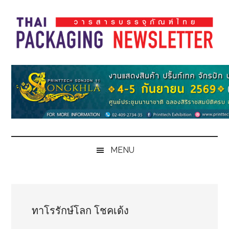
Skip
Skip
Skip
Skip
to
to
to
to
main
secondary
primary
footer
content
menu
sidebar
Thai
Thai
Pack
Pack
Magazine
Magazine
MENU
ทาโรรักษ์โลก โชคเด้ง