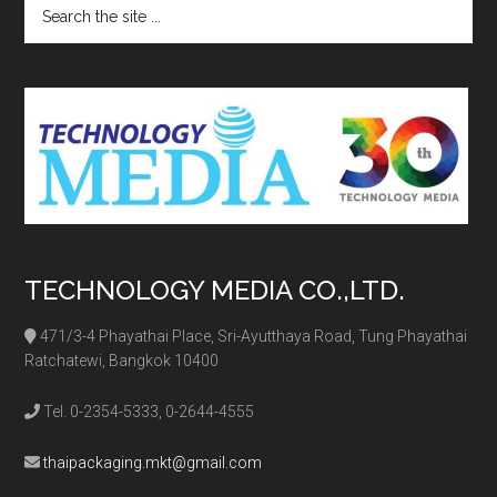
Search
the
site
...
TECHNOLOGY MEDIA CO.,LTD.
471/3-4 Phayathai Place, Sri-Ayutthaya Road, Tung Phayathai
Ratchatewi, Bangkok 10400
Tel. 0-2354-5333, 0-2644-4555
thaipackaging.mkt@gmail.com