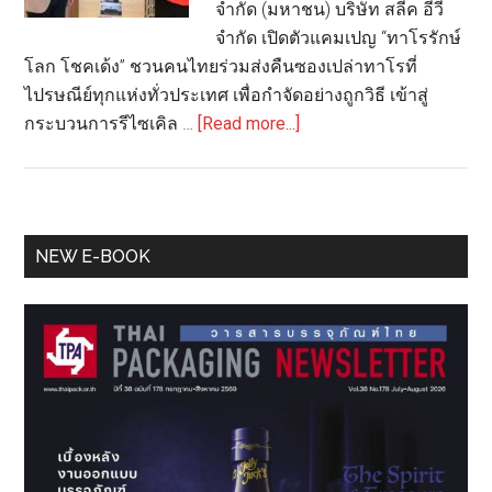
จำกัด (มหาชน) บริษัท สลีค อีวี
จำกัด เปิดตัวแคมเปญ “ทาโรรักษ์
โลก โชคเด้ง” ชวนคนไทยร่วมส่งคืนซองเปล่าทาโรที่
ไปรษณีย์ทุกแห่งทั่วประเทศ เพื่อกำจัดอย่างถูกวิธี เข้าสู่
about
กระบวนการรีไซเคิล …
[Read more...]
ไปรษณีย์
ไทย
ผนึก
กำลัง
Primary
NEW E-BOOK
พันธมิตร
Sidebar
เปิด
แคมเปญ
‘ทา
โร
รักษ์
โลก
โชค