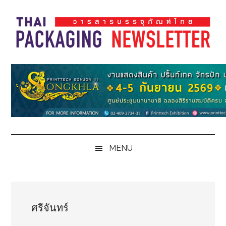
Skip
Skip
Skip
Skip
to
to
to
to
main
secondary
primary
footer
content
menu
sidebar
Thai
Thai
Pack
Pack
Magazine
Magazine
MENU
ศรีจันทร์