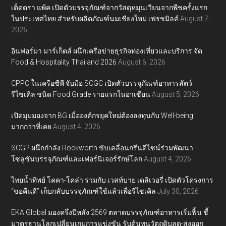
เต็ดตรา แพ้ค เปิดตัวบรรจุภัณฑ์จากวัสดุหมุนเวียนจากพืชครั้งแรก
ในประเทศไทย สำหรับผลิตภัณฑ์นมเชียงใหม่ เฟรชมิลค์
August 7,
2026
อินฟอร์มา มาร์เก็ตส์ ผนึกเครือข่ายธุรกิจท่องเที่ยวและบริการ จัด
Food & Hospitality Thailand 2026
August 6, 2026
CPPC ในเครือซีพี จับมือ SCGC เปิดตัวบรรจุภัณฑ์อาหารสัตว์
รีไซเคิล ชนิด Food Grade รายแรกในอาเซียน
August 5, 2026
เปิดมุมมองจาก BG เมื่อองค์กรยุคใหม่ต้องลงทุนกับ Well-being
มากกว่าที่เคย
August 4, 2026
SCGP ผนึกกำลัง Rockworth ขับเคลื่อนกรีนดีไซน์ร่วมพัฒนา
โซลูชันบรรจุภัณฑ์และเฟอร์นิเจอร์รักษ์โลก
August 4, 2026
ไทยน้ำทิพย์ โคคา-โคล่า ร่วมกับ เวสท์บาย เดลิเวอรี่ เปิดตัวโครงการ
“ขอคืนดี” เก็บกลับบรรจุภัณฑ์ใช้แล้วเพื่อรีไซเคิล
July 30, 2026
EKA Global มองครึ่งปีหลัง 2569 ตลาดบรรจุภัณฑ์อาหารเริ่มฟื้น ชี้
มาตรฐานโลกเปลี่ยนเกมการแข่งขัน รับต้นทุนวัตถุดิบลด-ส่งออก