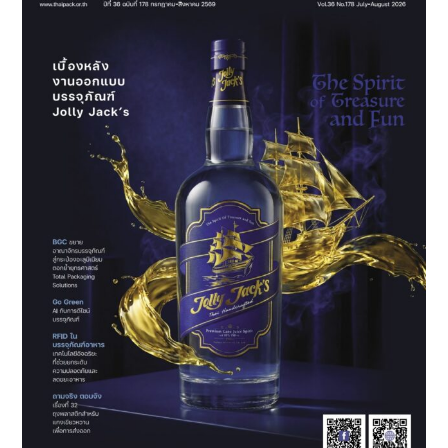
2026”
เพิ่ม
ทักษะ
การ
ตลาด
และ
การ
ออกแบบ
บรรจุ
ภัณฑ์
ให้
กับ
ผู้
เข้า
รอบ
60
คน