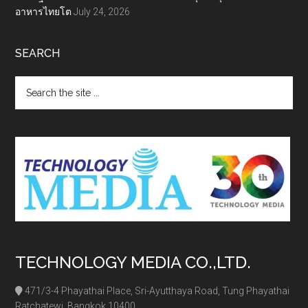
อาหารไทยโต
July 24, 2026
SEARCH
Search
the
site
...
TECHNOLOGY MEDIA CO.,LTD.
471/3-4 Phayathai Place, Sri-Ayutthaya Road, Tung Phayathai
Ratchatewi, Bangkok 10400