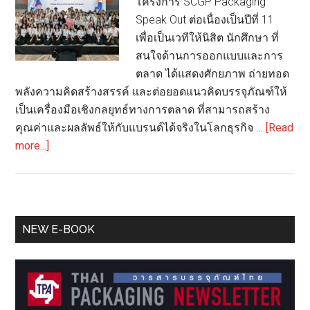
โครงการ SCGP Packaging
Speak Out ต่อเนื่องเป็นปีที่ 11
เพื่อเป็นเวทีให้นิสิต นักศึกษา ที่
สนใจด้านการออกแบบและการ
ตลาด ได้แสดงศักยภาพ ถ่ายทอด
พลังความคิดสร้างสรรค์ และต่อยอดแนวคิดบรรจุภัณฑ์ให้
เป็นเครื่องมือเชิงกลยุทธ์ทางการตลาด ที่สามารถสร้าง
คุณค่าและผลลัพธ์ให้กับแบรนด์ได้จริงในโลกธุรกิจ …
[Read
about
more...]
SCGP-
ศรีจันทร์-
MAT
จัด
Primary
NEW E-BOOK
โครงการ
Sidebar
“SCGP
Packaging
Speak
Out