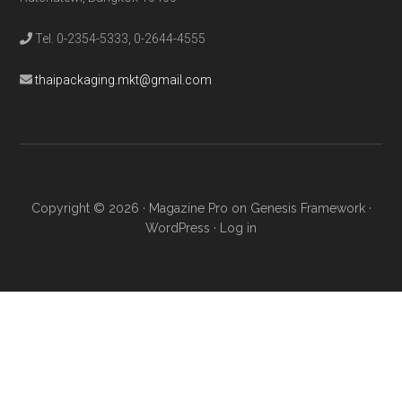
Tel. 0-2354-5333, 0-2644-4555
thaipackaging.mkt@gmail.com
Copyright © 2026 ·
Magazine Pro
on
Genesis Framework
·
WordPress
·
Log in