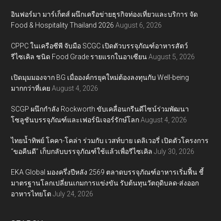
อินฟอร์มา มาร์เก็ตส์ ผนึกเครือข่ายธุรกิจท่องเที่ยวและบริการ จัด
Food & Hospitality Thailand 2026
August 6, 2026
CPPC ในเครือซีพี จับมือ SCGC เปิดตัวบรรจุภัณฑ์อาหารสัตว์
รีไซเคิล ชนิด Food Grade รายแรกในอาเซียน
August 5, 2026
เปิดมุมมองจาก BG เมื่อองค์กรยุคใหม่ต้องลงทุนกับ Well-being
มากกว่าที่เคย
August 4, 2026
SCGP ผนึกกำลัง Rockworth ขับเคลื่อนกรีนดีไซน์ร่วมพัฒนา
โซลูชันบรรจุภัณฑ์และเฟอร์นิเจอร์รักษ์โลก
August 4, 2026
ไทยน้ำทิพย์ โคคา-โคล่า ร่วมกับ เวสท์บาย เดลิเวอรี่ เปิดตัวโครงการ
“ขอคืนดี” เก็บกลับบรรจุภัณฑ์ใช้แล้วเพื่อรีไซเคิล
July 30, 2026
EKA Global มองครึ่งปีหลัง 2569 ตลาดบรรจุภัณฑ์อาหารเริ่มฟื้น ชี้
มาตรฐานโลกเปลี่ยนเกมการแข่งขัน รับต้นทุนวัตถุดิบลด-ส่งออก
อาหารไทยโต
July 24, 2026