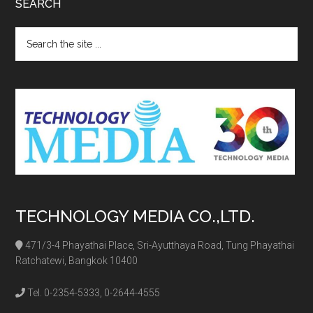
SEARCH
Search
the
site
...
TECHNOLOGY MEDIA CO.,LTD.
471/3-4 Phayathai Place, Sri-Ayutthaya Road, Tung Phayathai
Ratchatewi, Bangkok 10400
Tel. 0-2354-5333, 0-2644-4555