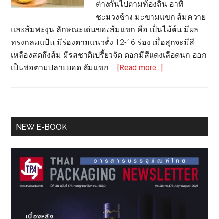
ต่างกันไปตามท้องถิ่น อาทิ
ชะมวงช้าง มะขามแขก ส้มควาย
และส้มพะงุน ลักษณะเด่นของส้มแขก คือ เป็นไม้ต้น มีผล
ทรงกลมแป้น มีร่องตามแนวตั้ง 12-16 ร่อง เมื่อสุกจะมีสี
เหลืองสดถึงส้ม มีรสชาติเปรี้ยวจัด ดอกมีสีแดงเลือดนก ออก
about
เป็นช่อตามปลายยอด ส้มแขก …
[Read more...]
วว.
เพิ่ม
มูลค่า
สาร
Primary
NEW E-BOOK
สกัด
Sidebar
ส้ม
แขก
พืช
ท้อง
ถิ่น
ภาค