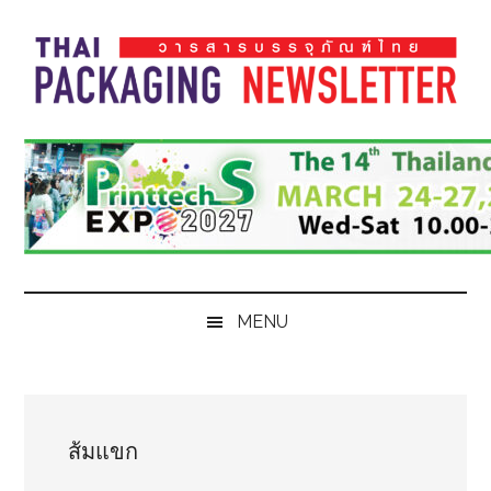
Skip
Skip
Skip
Skip
to
to
to
to
main
secondary
primary
footer
content
menu
sidebar
Thai
Thai
Pack
Pack
Magazine
Magazine
MENU
ส้มแขก