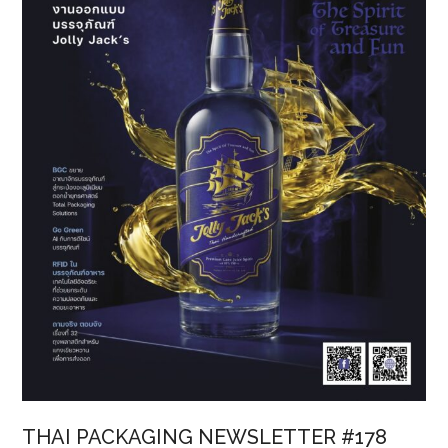
ใต้
ของ
ไทย
สู่
การ
พัฒนา
“ผลิตภัณฑ์
เสริม
อาหาร
ลด
ความ
อยาก
อาหาร”
THAI PACKAGING NEWSLETTER #178