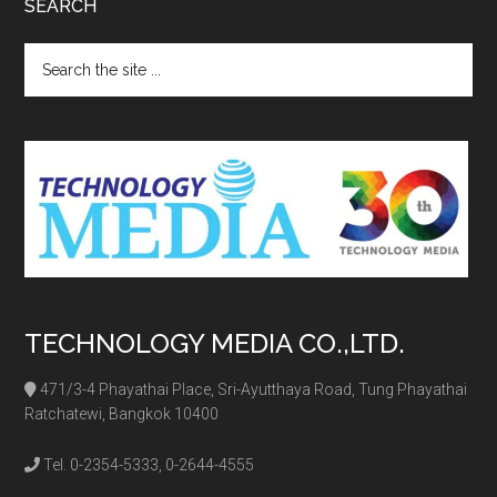
SEARCH
Search
the
site
...
TECHNOLOGY MEDIA CO.,LTD.
471/3-4 Phayathai Place, Sri-Ayutthaya Road, Tung Phayathai
Ratchatewi, Bangkok 10400
Tel. 0-2354-5333, 0-2644-4555