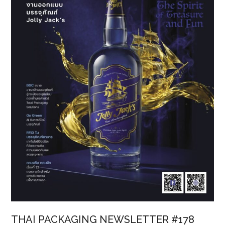
พลาสติก
ใช้
แล้ว
เป็น
โต๊ะ-
เก้าอี้
นักเรียน
ส่ง
มอบ
ให้
โรงเรียน
ตชด.
THAI PACKAGING NEWSLETTER #178