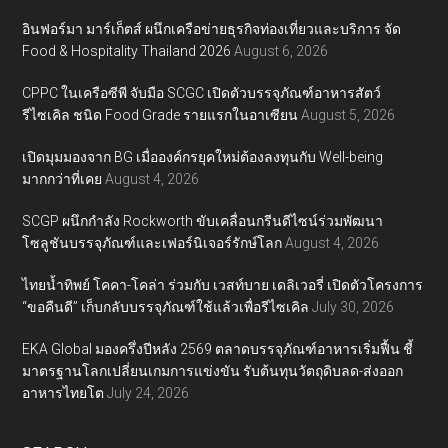
อินฟอร์มา มาร์เก็ตส์ ผนึกเครือข่ายธุรกิจท่องเที่ยวและบริการ จัด
Food & Hospitality Thailand 2026
August 6, 2026
CPPC ในเครือซีพี จับมือ SCGC เปิดตัวบรรจุภัณฑ์อาหารสัตว์
รีไซเคิล ชนิด Food Grade รายแรกในอาเซียน
August 5, 2026
เปิดมุมมองจาก BG เมื่อองค์กรยุคใหม่ต้องลงทุนกับ Well-being
มากกว่าที่เคย
August 4, 2026
SCGP ผนึกกำลัง Rockworth ขับเคลื่อนกรีนดีไซน์ร่วมพัฒนา
โซลูชันบรรจุภัณฑ์และเฟอร์นิเจอร์รักษ์โลก
August 4, 2026
ไทยน้ำทิพย์ โคคา-โคล่า ร่วมกับ เวสท์บาย เดลิเวอรี่ เปิดตัวโครงการ
“ขอคืนดี” เก็บกลับบรรจุภัณฑ์ใช้แล้วเพื่อรีไซเคิล
July 30, 2026
EKA Global มองครึ่งปีหลัง 2569 ตลาดบรรจุภัณฑ์อาหารเริ่มฟื้น ชี้
มาตรฐานโลกเปลี่ยนเกมการแข่งขัน รับต้นทุนวัตถุดิบลด-ส่งออก
อาหารไทยโต
July 24, 2026