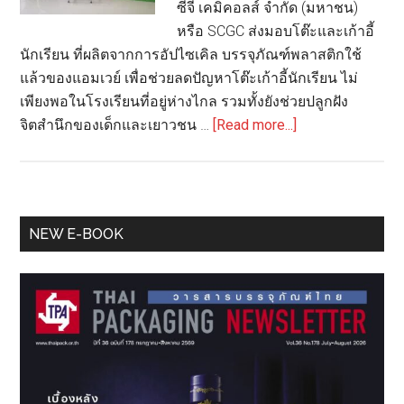
ซีจี เคมิคอลส์ จำกัด (มหาชน)
หรือ SCGC ส่งมอบโต๊ะและเก้าอี้
นักเรียน ที่ผลิตจากการอัปไซเคิล บรรจุภัณฑ์พลาสติกใช้
แล้วของแอมเวย์ เพื่อช่วยลดปัญหาโต๊ะเก้าอี้นักเรียน ไม่
เพียงพอในโรงเรียนที่อยู่ห่างไกล รวมทั้งยังช่วยปลูกฝัง
about
จิตสำนึกของเด็กและเยาวชน …
[Read more...]
แอ
มเวย์
จับ
มือ
Primary
NEW E-BOOK
SCGC
Sidebar
อัป
ไซ
เคิ
ลบรร
จุ
ภัณฑ์