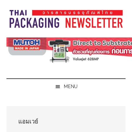
Skip
Skip
Skip
Skip
to
to
to
to
main
secondary
primary
footer
content
menu
sidebar
Thai
Thai
Pack
Pack
Magazine
Magazine
MENU
แอมเวย์