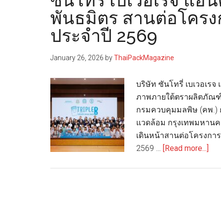
ซันโทรี่ เบเวอเรจ แอนด
พันธมิตร สานต่อโครงก
ประจำปี 2569
January 26, 2026
by
ThaiPackMagazine
บริษัท ซันโทรี่ เบเวอเร
ภาพภายใต้ตราผลิตภัณฑ์
กรมควบคุมมลพิษ (คพ.) 
แวดล้อม กรุงเทพมหานคร 
เดินหน้าสานต่อโครงการ "
abo
2569 …
[Read more...]
ซัน
โท
รี่
เบเ
แอน