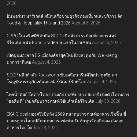
2026
อินฟอร์มา มาร์เก็ตส์ ผนึกเครือข่ายธุรกิจท่องเที่ยวและบริการ จัด
Food & Hospitality Thailand 2026
August 6, 2026
CPPC ในเครือซีพี จับมือ SCGC เปิดตัวบรรจุภัณฑ์อาหารสัตว์
รีไซเคิล ชนิด Food Grade รายแรกในอาเซียน
August 5, 2026
เปิดมุมมองจาก BG เมื่อองค์กรยุคใหม่ต้องลงทุนกับ Well-being
มากกว่าที่เคย
August 4, 2026
SCGP ผนึกกำลัง Rockworth ขับเคลื่อนกรีนดีไซน์ร่วมพัฒนา
โซลูชันบรรจุภัณฑ์และเฟอร์นิเจอร์รักษ์โลก
August 4, 2026
ไทยน้ำทิพย์ โคคา-โคล่า ร่วมกับ เวสท์บาย เดลิเวอรี่ เปิดตัวโครงการ
“ขอคืนดี” เก็บกลับบรรจุภัณฑ์ใช้แล้วเพื่อรีไซเคิล
July 30, 2026
EKA Global มองครึ่งปีหลัง 2569 ตลาดบรรจุภัณฑ์อาหารเริ่มฟื้น ชี้
มาตรฐานโลกเปลี่ยนเกมการแข่งขัน รับต้นทุนวัตถุดิบลด-ส่งออก
อาหารไทยโต
July 24, 2026