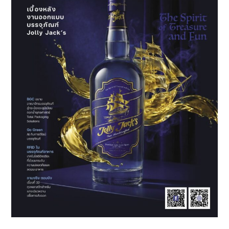
กต์
พี่
สอน
น้อง
ซ่อม
สร้าง
อาชีพ
ช่าง
เทคนิค
ไอที
คืน
ถิ่น