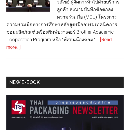
วณิชย์ ผู้จัดการทั่วไปฝ่ายบริการ
ลูกค้า ลงนามบันทึกข้อตกลง
ความร่วมมือ (MOU) โครงการ
ความร่วมมือทางการศึกษาหลักสูตรฝึกอบรมเทคนิคการ
ซ่อมผลิตภัณฑ์เครื่องพิมพ์บราเดอร์ Brother Academic
Cooperation Program หรือ "พี่สอนน้องซ่อม" …
[Read
about
more...]
Brother
ผนึก
4
ภาคี
Primary
NEW E-BOOK
ใหญ่
Sidebar
จันทบุรี
ลง
นาม
MOU
โปร
เจ