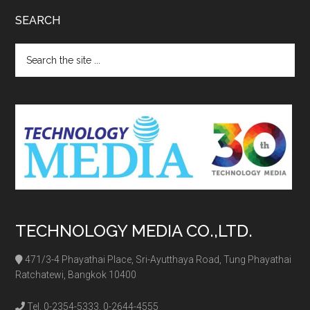
SEARCH
Search
the
site
...
TECHNOLOGY MEDIA CO.,LTD.
471/3-4 Phayathai Place, Sri-Ayutthaya Road, Tung Phayathai
Ratchatewi, Bangkok 10400
Tel. 0-2354-5333, 0-2644-4555