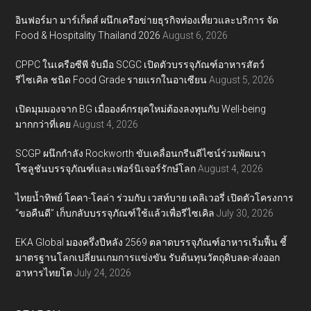
อินฟอร์มา มาร์เก็ตส์ ผนึกเครือข่ายธุรกิจท่องเที่ยวและบริการ จัด
Food & Hospitality Thailand 2026
August 6, 2026
CPPC ในเครือซีพี จับมือ SCGC เปิดตัวบรรจุภัณฑ์อาหารสัตว์
รีไซเคิล ชนิด Food Grade รายแรกในอาเซียน
August 5, 2026
เปิดมุมมองจาก BG เมื่อองค์กรยุคใหม่ต้องลงทุนกับ Well-being
มากกว่าที่เคย
August 4, 2026
SCGP ผนึกกำลัง Rockworth ขับเคลื่อนกรีนดีไซน์ร่วมพัฒนา
โซลูชันบรรจุภัณฑ์และเฟอร์นิเจอร์รักษ์โลก
August 4, 2026
ไทยน้ำทิพย์ โคคา-โคล่า ร่วมกับ เวสท์บาย เดลิเวอรี่ เปิดตัวโครงการ
“ขอคืนดี” เก็บกลับบรรจุภัณฑ์ใช้แล้วเพื่อรีไซเคิล
July 30, 2026
EKA Global มองครึ่งปีหลัง 2569 ตลาดบรรจุภัณฑ์อาหารเริ่มฟื้น ชี้
มาตรฐานโลกเปลี่ยนเกมการแข่งขัน รับต้นทุนวัตถุดิบลด-ส่งออก
อาหารไทยโต
July 24, 2026