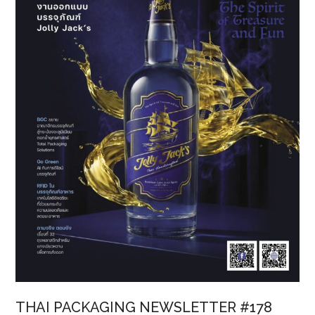
วงการ
IT
“บรา
เด
อร์
อิง
ก์
แทง
ก์
เล่น
ใหญ่
แจก
เบนซ์
ฟิน
ยก
กำลัง
3”
THAI PACKAGING NEWSLETTER #178