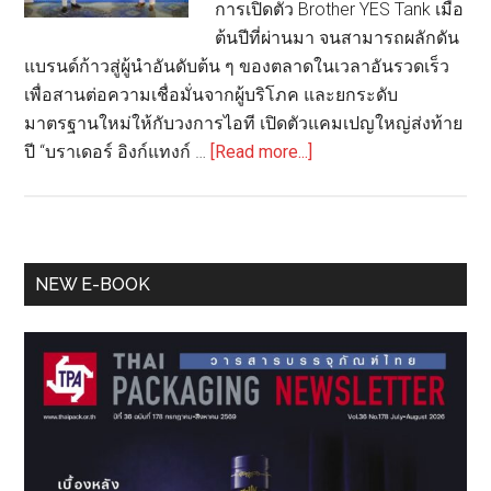
การเปิดตัว Brother YES Tank เมื่อ
ต้นปีที่ผ่านมา จนสามารถผลักดัน
แบรนด์ก้าวสู่ผู้นำอันดับต้น ๆ ของตลาดในเวลาอันรวดเร็ว
เพื่อสานต่อความเชื่อมั่นจากผู้บริโภค และยกระดับ
มาตรฐานใหม่ให้กับวงการไอที เปิดตัวแคมเปญใหญ่ส่งท้าย
about
ปี “บราเดอร์ อิงก์แทงก์ …
[Read more...]
Brother
ทุ่ม
งบ
กว่า
Primary
NEW E-BOOK
30
Sidebar
ล้าน
เปิด
แคมเปญ
ใหญ่
ที่สุด
ใน