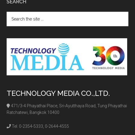
SEARCH
Search
the
site
...
TECHNOLOGY MEDIA CO.,LTD.
471/3-4 Phayathai Place, Sri-Ayutthaya Road, Tung Phayathai
Ratchatewi, Bangkok 10400
Tel. 0-2354-5333, 0-2644-4555