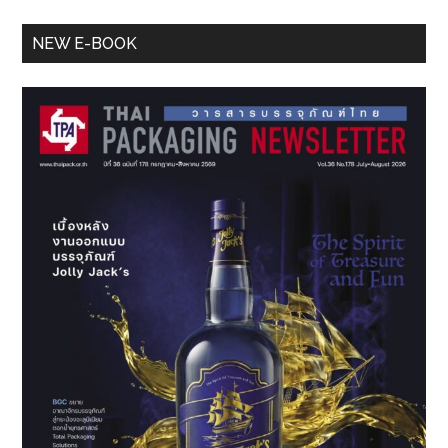
กว้าง
Primary
มัลติ
NEW E-BOOK
ฟังก์ชัน
Sidebar
รุ่น
ใหม่
ใน
ซี
รีส์
‘imagePROGRAF’
พิมพ์
แบบ
ร่าง
CAD
และ
โปสเตอร์