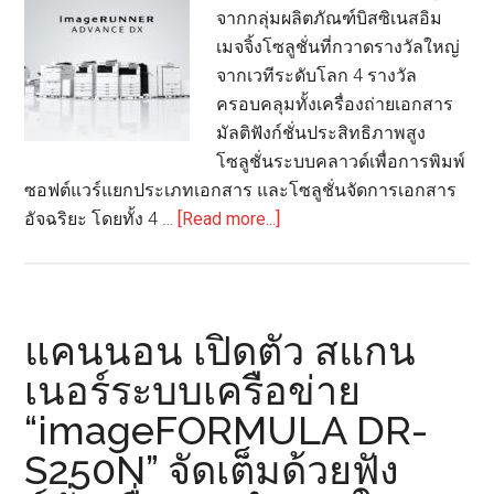
และ
จากกลุ่มผลิตภัณฑ์บิสซิเนสอิม
Onsite
เมจจิ้งโซลูชั่นที่กวาดรางวัลใหญ่
จากเวทีระดับโลก 4 รางวัล
ครอบคลุมทั้งเครื่องถ่ายเอกสาร
มัลติฟังก์ชั่นประสิทธิภาพสูง
โซลูชั่นระบบคลาวด์เพื่อการพิมพ์
ซอฟต์แวร์แยกประเภทเอกสาร และโซลูชั่นจัดการเอกสาร
about
อัจฉริยะ โดยทั้ง 4 …
[Read more...]
แคน
นอน
คว้า
4
แคนนอน เปิดตัว สแกน
สุด
เนอร์ระบบเครือข่าย
ยอด
“imageFORMULA DR-
รางวัล
โซลูชัน
S250N” จัดเต็มด้วยฟัง
อัจฉริยะ