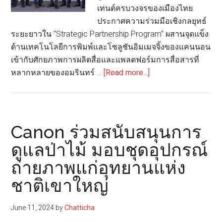
เทนต์ครบวงจรของเมืองไทย
“Unlock
ประกาศความร่วมมือเชิงกลยุทธ์
the
ระยะยาวใน “Strategic Partnership Program” ผสานจุดแข็ง
Full
ด้านเทคโนโลยีการพิมพ์และโซลูชันอิมเมจจิ้งของแคนนอน
Power
เข้ากับศักยภาพการผลิตสื่อและแพลตฟอร์มการสื่อสารที่
of
about
หลากหลายของอมรินทร์ …
[Read more...]
Inkjet”
แคน
นอน
ผนึก
พลัง
Canon ร่วมสนับสนุนการ
อมรินทร์
ดูแลป่าไม้ มอบชุดอุปกรณ์
ผสาน
ถ่ายภาพแก่อุทยานแห่ง
เทคโนโลยี
อิมเมจ
ชาติเขาใหญ่
จิ้ง
ระดับ
June 11, 2024
by
Chatticha
โลก