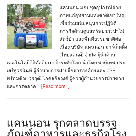
ซัพพอร์ต
แคนนอน มอบชุดอุปกรณ์ถ่าย
อุตสาหกรรม
ภาพแก่อุทยานแห่งชาติเขาใหญ่
ผลิต
เพื่อร่วมสนับสนุนการปฏิบัติ
สื่อ
ภารกิจด้านดูแลทรัพยากรป่าไม้
ครบ
สัตว์ป่า และพื้นที่ธรรมชาติต่อ
วงจร
เนื่อง บริษัท แคนนอน มาร์เก็ตติ้ง
(ไทยแลนด์) จำกัด ผู้นำด้าน
เทคโนโลยีดิจิทัลอิมเมจจิ้งระดับโลก นำโดย พงษ์เทพ ประ
เสริฐวรนันท์ ผู้อำนวยการฝ่ายสื่อสารองค์กรและ CSR
พร้อมด้วย วรวุฒิ โกศลกิจวงศ์ ผู้ช่วยผู้อำนวยการฝ่ายขาย
about
และการตลาด …
[Read more...]
Canon
ร่วม
สนับสนุน
การ
แคนนอน รุกตลาดบรรจุ
ดูแล
ภัณฑ์อาหารและธุรกิจโรง
ป่า