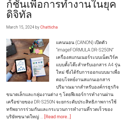
ก์ชั่นเพื่อการทำงานในยุค
พร้อม
พา
ดิจิทัล
ธุรกิจ
เข้า
March 15, 2024
by
Chatticha
สู่
ยุค
แคนนอน (CANON) เปิดตัว
ดิจิทัล
“imageFORMULA DR-S250N”
เต็ม
เครื่องสแกนเนอร์ระบบเน็ตเวิร์ค
รูป
แบบตั้งโต๊ะสำหรับเอกสาร A4 รุ่น
แบบ
ใหม่ ซึ่งได้รับการออกแบบมาเพื่อ
ตอบโจทย์งานสแกนเอกสาร
ปริมาณมากสำหรับองค์กรธุรกิจ
ขนาดเล็กและกลุ่มงานต่าง ๆ โดยฟีเจอร์การทำงานผ่าน
เครือข่ายของ DR-S250N จะยกระดับประสิทธิภาพการใช้
ทรัพยากรร่วมกันและกระบวนการทำงานที่รวดเร็วของ
about
บริษัทขนาดใหญ่ …
[Read more...]
แคน