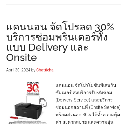
นอน
รุก
ตลาด
แคนนอน จัดโปรลด 30%
บรรจุ
บริการซ่อมพรินเตอร์ทั้ง
ภัณฑ์
แบบ Delivery และ
อาหาร
และ
Onsite
ธุรกิจ
โรง
April 30, 2024
by
Chatticha
พิมพ์
เชิง
แคนนอน จัดโปรโมชันพิเศษรับ
พาณิชย์
ซัมเมอร์ ส่งบริการรับ-ส่งซ่อม
เปิด
(Delivery Service) และบริการ
ตัว
ซ่อมนอกสถานที่ (Onsite Service)
เครื่องพิมพ์
พร้อมส่วนลด 30% ได้ทั้งความคุ้ม
รุ่น
ค่า สะดวกสบาย และความอุ่น
ใหม่