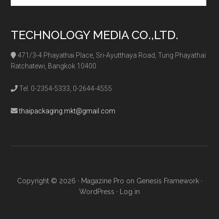
TECHNOLOGY MEDIA CO.,LTD.
471/3-4 Phayathai Place, Sri-Ayutthaya Road, Tung Phayathai
Ratchatewi, Bangkok 10400
Tel. 0-2354-5333, 0-2644-4555
thaipackaging.mkt@gmail.com
Copyright © 2026 ·
Magazine Pro
on
Genesis Framework
·
WordPress
·
Log in