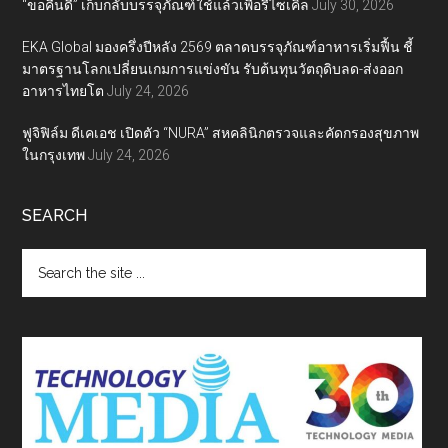
“ขอคืนดี” เก็บกลับบรรจุภัณฑ์ใช้แล้วเพื่อรีไซเคิล
July 30, 2026
EKA Global มองครึ่งปีหลัง 2569 ตลาดบรรจุภัณฑ์อาหารเริ่มฟื้น ชี้
มาตรฐานโลกเปลี่ยนเกมการแข่งขัน รับต้นทุนวัตถุดิบลด-ส่งออก
อาหารไทยโต
July 24, 2026
ฟูจิฟิล์ม ดีเคเอช เปิดตัว “NURA” สหคลินิกตรวจและคัดกรองสุขภาพ
ในกรุงเทพ
July 24, 2026
SEARCH
Search
the
site
...