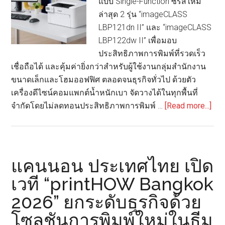
แบบ Single-Function ซีรีส์ใหม่
ล่าสุด 2 รุ่น “imageCLASS
LBP121dn II” และ “imageCLASS
LBP122dw II” เพื่อมอบ
ประสิทธิภาพการพิมพ์ที่รวดเร็ว
เชื่อถือได้ และคุ้มค่ายิ่งกว่าสำหรับผู้ใช้งานกลุ่มสำนักงาน
ขนาดเล็กและโฮมออฟฟิศ ตลอดจนธุรกิจทั่วไป ด้วยตัว
เครื่องดีไซน์คอมแพกต์น้ำหนักเบา จัดวางได้ในทุกพื้นที่
abo
จำกัดโดยไม่ลดทอนประสิทธิภาพการพิมพ์ …
[Read more...]
แค
นอ
เปิด
ตัว
แคนนอน ประเทศไทย เปิด
“im
เวที “printHOW Bangkok
LB
2026” ยกระดับธุรกิจด้วย
II
Ser
โซลูชันการพิมพ์ใหม่ในธีม
เครื