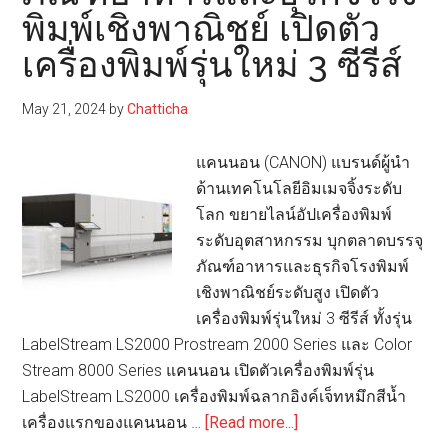
พิมพ์เชิงพาณิชย์ เปิดตัว
ไม้
มอบ
เครื่องพิมพ์รุ่นใหม่ 3 ซีรีส์
ชุด
อุปกรณ์
May 21, 2024
by
Chatticha
ถ่าย
ภาพ
แคนนอน (CANON) แบรนด์ผู้นำ
แก่
ด้านเทคโนโลยีอิมเมจจิ้งระดับ
อุทยาน
โลก ขยายไลน์อัปเครื่องพิมพ์
แห่ง
ระดับอุตสาหกรรม บุกตลาดบรรจุ
ชาติ
ภัณฑ์อาหารและธุรกิจโรงพิมพ์
เขา
เชิงพาณิชย์ระดับสูง เปิดตัว
ใหญ่
เครื่องพิมพ์รุ่นใหม่ 3 ซีรีส์ ทั้งรุ่น
LabelStream LS2000 Prostream 2000 Series และ Color
Stream 8000 Series แคนนอน เปิดตัวเครื่องพิมพ์รุ่น
LabelStream LS2000 เครื่องพิมพ์ฉลากอิงค์เจ็ทหมึกสีน้ำ
about
เครื่องแรกของแคนนอน …
[Read more...]
แคน