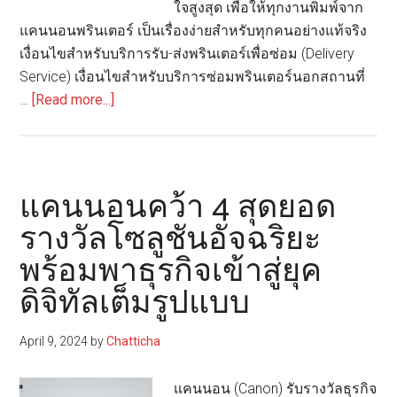
ใจสูงสุด เพื่อให้ทุกงานพิมพ์จาก
3
แคนนอนพรินเตอร์ เป็นเรื่องง่ายสำหรับทุกคนอย่างแท้จริง
ซี
เงื่อนไขสำหรับบริการรับ-ส่งพรินเตอร์เพื่อซ่อม (Delivery
รีส์
Service) เงื่อนไขสำหรับบริการซ่อมพรินเตอร์นอกสถานที่
about
…
[Read more...]
แคน
นอน
จัด
โปร
แคนนอนคว้า 4 สุดยอด
ลด
รางวัลโซลูชันอัจฉริยะ
30%
พร้อมพาธุรกิจเข้าสู่ยุค
บริการ
ซ่อม
ดิจิทัลเต็มรูปแบบ
พรินเตอร์
ทั้ง
April 9, 2024
by
Chatticha
แบบ
Delivery
แคนนอน (Canon) รับรางวัลธุรกิจ