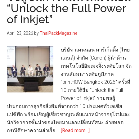
“Unlock the Full Power
เลเ
A4
of Inkjet”
ดีไซ
กะท
April 23, 2026
by
ThaiPackMagazine
ชู
เทค
บริษัท แคนนอน มาร์เก็ตติ้ง (ไทย
ประ
แลนด์) จำกัด (Canon) ผู้นำด้าน
พลั
เทคโนโลยีอิมเมจจิ้งระดับโลก จัด
แล
งานสัมมนาระดับภูมิภาค
คว
“printHOW Bangkok 2026” ครั้งที่
ปลอ
10 ภายใต้ธีม “Unlock the Full
Power of Inkjet” รวมพลผู้
ประกอบการธุรกิจสิ่งพิมพ์จากกว่า 10 ประเทศทั่วเอเชีย
แปซิฟิก พร้อมเชิญผู้เชี่ยวชาญระดับแนวหน้าจากยุโรปและ
นักวิชาการชั้นนำของไทยมาแลกเปลี่ยนทัศนะ ถ่ายทอด
about
กรณีศึกษาความสำเร็จ …
[Read more...]
แคน