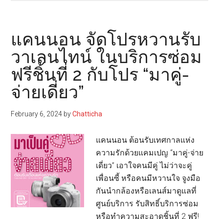
นอน
เปิด
ตัว
แคนนอน จัดโปรหวานรับ
สแกน
วาเลนไทน์ ในบริการซ่อม
เนอ
ฟรีชิ้นที่ 2 กับโปร “มาคู่-
ร์
ระบบ
จ่ายเดี่ยว”
เครือ
ข่าย
February 6, 2024
by
Chatticha
“imageFORMULA
DR-
แคนนอน ต้อนรับเทศกาลแห่ง
S250N”
ความรักด้วยแคมเปญ “มาคู่-จ่าย
จัด
เดี่ยว” เอาใจคนมีคู่ ไม่ว่าจะคู่
เต็ม
เพื่อนซี้ หรือคนมีหวานใจ จูงมือ
ด้วย
กันนำกล้องหรือเลนส์มาดูแลที่
ฟัง
ศูนย์บริการ รับสิทธิ์บริการซ่อม
ก์ชั่น
หรือทำความสะอาดชิ้นที่ 2 ฟรี!