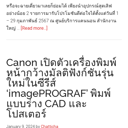
เพื่อ
หรือจะฉายเดี่ยวมาเลยก็ย่อมได้ เพียงนำอุปกรณ์สุดเลิฟ
การ
อย่างน้อย 2 รายการมารับโปรโมชันดีต่อใจได้ตั้งแต่วันที่ 1
ทำงาน
– 29 กุมภาพันธ์ 2567 ณ ศูนย์บริการแคนนอน สำนักงาน
ใน
about
ใหญ่ …
[Read more...]
ยุค
แคน
ดิจิทัล
นอน
จัด
โปร
Canon เปิดตัวเครื่องพิมพ์
หวาน
หน้ากว้างมัลติฟังก์ชันรุ่น
รับ
ใหม่ในซีรีส์
วาเลนไทน์
ใน
‘imagePROGRAF’ พิมพ์
บริการ
แบบร่าง CAD และ
ซ่อม
ฟรี
โปสเตอร์
ชิ้น
ที่
January 9, 2024
by
Chatticha