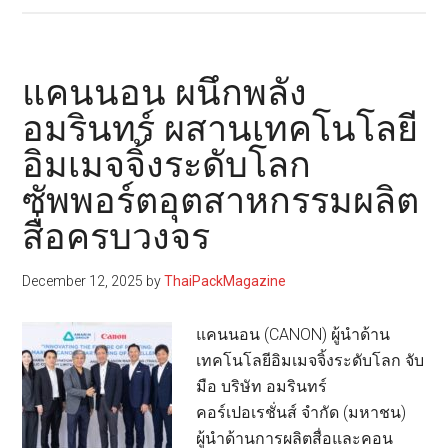
นอน
ประเทศไทย
เปิด
แคนนอน ผนึกพลัง
เวที
อมรินทร์ ผสานเทคโนโลยี
“printHOW
อิมเมจจิ้งระดับโลก
Bangkok
2026”
ซัพพอร์ตอุตสาหกรรมผลิต
ยก
สื่อครบวงจร
ระดับ
ธุรกิจ
December 12, 2025
by
ThaiPackMagazine
ด้วย
โซลูชัน
แคนนอน (CANON) ผู้นำด้าน
การ
เทคโนโลยีอิมเมจจิ้งระดับโลก จับ
พิมพ์
มือ บริษัท อมรินทร์
ใหม่
คอร์เปอเรชั่นส์ จำกัด (มหาชน)
ใน
ผู้นำด้านการผลิตสื่อและคอน
ธีม