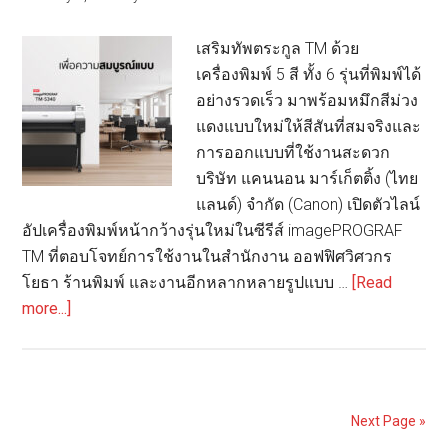
2
กับ
เสริมทัพตระกูล TM ด้วย
โปร
เครื่องพิมพ์ 5 สี ทั้ง 6 รุ่นที่พิมพ์ได้
“มา
อย่างรวดเร็ว มาพร้อมหมึกสีม่วง
คู่-
แดงแบบใหม่ให้สีสันที่สมจริงและ
จ่าย
การออกแบบที่ใช้งานสะดวก
เดี่ยว”
บริษัท แคนนอน มาร์เก็ตติ้ง (ไทย
แลนด์) จำกัด (Canon) เปิดตัวไลน์
อัปเครื่องพิมพ์หน้ากว้างรุ่นใหม่ในซีรีส์ imagePROGRAF
TM ที่ตอบโจทย์การใช้งานในสำนักงาน ออฟฟิศวิศวกร
โยธา ร้านพิมพ์ และงานอีกหลากหลายรูปแบบ …
[Read
about
more...]
Canon
เปิด
ตัว
เครื่องพิมพ์
Next Page »
หน้า