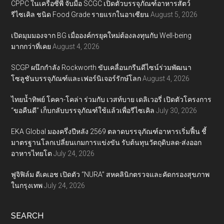
CPPC ในเครือซีพี จับมือ SCGC เปิดตัวบรรจุภัณฑ์อาหารสัตว์
รีไซเคิล ชนิด Food Grade รายแรกในอาเซียน
August 5, 2026
เปิดมุมมองจาก BG เมื่อองค์กรยุคใหม่ต้องลงทุนกับ Well-being
มากกว่าที่เคย
August 4, 2026
SCGP ผนึกกำลัง Rockworth ขับเคลื่อนกรีนดีไซน์ร่วมพัฒนา
โซลูชันบรรจุภัณฑ์และเฟอร์นิเจอร์รักษ์โลก
August 4, 2026
ไทยน้ำทิพย์ โคคา-โคล่า ร่วมกับ เวสท์บาย เดลิเวอรี่ เปิดตัวโครงการ
“ขอคืนดี” เก็บกลับบรรจุภัณฑ์ใช้แล้วเพื่อรีไซเคิล
July 30, 2026
EKA Global มองครึ่งปีหลัง 2569 ตลาดบรรจุภัณฑ์อาหารเริ่มฟื้น ชี้
มาตรฐานโลกเปลี่ยนเกมการแข่งขัน รับต้นทุนวัตถุดิบลด-ส่งออก
อาหารไทยโต
July 24, 2026
ฟูจิฟิล์ม ดีเคเอช เปิดตัว “NURA” สหคลินิกตรวจและคัดกรองสุขภาพ
ในกรุงเทพ
July 24, 2026
SEARCH