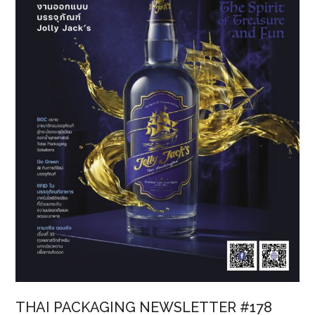
ผล
ไม้
ล้น
ตลาด
เป็น
พุดดิ้ง
เสริม
โภชนาการ
สุขภาพ
ชุมชน
THAI PACKAGING NEWSLETTER #178