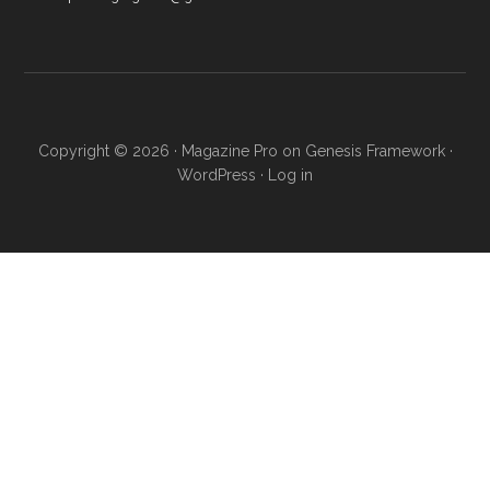
Copyright © 2026 ·
Magazine Pro
on
Genesis Framework
·
WordPress
·
Log in