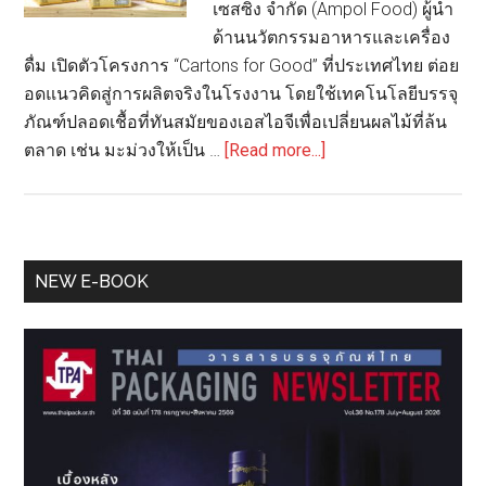
เซสซิ่ง จำกัด (Ampol Food) ผู้นำ
ด้านนวัตกรรมอาหารและเครื่อง
ดื่ม เปิดตัวโครงการ “Cartons for Good” ที่ประเทศไทย ต่อย
อดแนวคิดสู่การผลิตจริงในโรงงาน โดยใช้เทคโนโลยีบรรจุ
ภัณฑ์ปลอดเชื้อที่ทันสมัยของเอสไอจีเพื่อเปลี่ยนผลไม้ที่ล้น
about
ตลาด เช่น มะม่วงให้เป็น …
[Read more...]
เอ
ส
ไอ
จี
Primary
NEW E-BOOK
เปิด
Sidebar
ตัว
โครงการ
“Cartons
for
Good”
เปลี่ยน