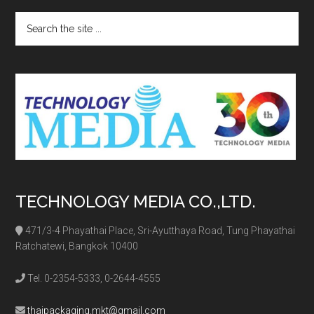
Search
the
site
...
TECHNOLOGY MEDIA CO.,LTD.
471/3-4 Phayathai Place, Sri-Ayutthaya Road, Tung Phayathai
Ratchatewi, Bangkok 10400
Tel. 0-2354-5333, 0-2644-4555
thaipackaging.mkt@gmail.com