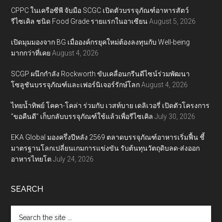
CPPC ในเครือซีพี จับมือ SCGC เปิดตัวบรรจุภัณฑ์อาหารสัตว์
รีไซเคิล ชนิด Food Grade รายแรกในอาเซียน
August 5, 2026
เปิดมุมมองจาก BG เมื่อองค์กรยุคใหม่ต้องลงทุนกับ Well-being
มากกว่าที่เคย
August 4, 2026
SCGP ผนึกกำลัง Rockworth ขับเคลื่อนกรีนดีไซน์ร่วมพัฒนา
โซลูชันบรรจุภัณฑ์และเฟอร์นิเจอร์รักษ์โลก
August 4, 2026
ไทยน้ำทิพย์ โคคา-โคล่า ร่วมกับ เวสท์บาย เดลิเวอรี่ เปิดตัวโครงการ
“ขอคืนดี” เก็บกลับบรรจุภัณฑ์ใช้แล้วเพื่อรีไซเคิล
July 30, 2026
EKA Global มองครึ่งปีหลัง 2569 ตลาดบรรจุภัณฑ์อาหารเริ่มฟื้น ชี้
มาตรฐานโลกเปลี่ยนเกมการแข่งขัน รับต้นทุนวัตถุดิบลด-ส่งออก
อาหารไทยโต
July 24, 2026
SEARCH
Search
the