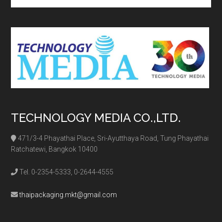
site
...
TECHNOLOGY MEDIA CO.,LTD.
471/3-4 Phayathai Place, Sri-Ayutthaya Road, Tung Phayathai
Ratchatewi, Bangkok 10400
Tel. 0-2354-5333, 0-2644-4555
thaipackaging.mkt@gmail.com