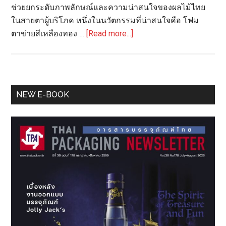
ช่วยยกระดับภาพลักษณ์และความน่าสนใจของผลไม้ไทย
ในสายตาผู้บริโภค หนึ่งในนวัตกรรมที่น่าสนใจคือ โฟม
about
ตาข่ายสีเหลืองทอง …
[Read more...]
“โฟม
ตาข่าย
สี
เหลือง
Primary
NEW E-BOOK
ทอง”
Sidebar
นวัตกรรม
บรรจุ
ภัณฑ์
ผล
ไม้
พรีเมียม
ไทย