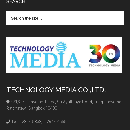
SEARCH
Search
the
site
...
TECHNOLOGY MEDIA CO.,LTD.
471/3-4 Phayathai Place, Sri-Ayutthaya Road, Tung Phayathai
Ratchatewi, Bangkok 10400
Tel. 0-2354-5333, 0-2644-4555