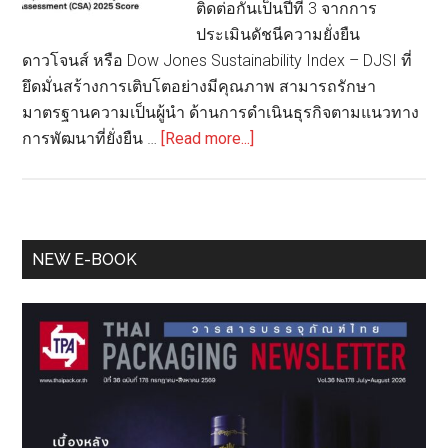
ติดต่อกันเป็นปีที่ 3 จากการ
ประเมินดัชนีความยั่งยืน
ดาวโจนส์ หรือ Dow Jones Sustainability Index – DJSI ที่
ยึดมั่นสร้างการเติบโตอย่างมีคุณภาพ สามารถรักษา
มาตรฐานความเป็นผู้นำ ด้านการดำเนินธุรกิจตามแนวทาง
about
การพัฒนาที่ยั่งยืน …
[Read more...]
SCGP
ติด
อันดับ
องค์กร
Primary
NEW E-BOOK
พัฒนา
Sidebar
ที่
ยั่งยืน
ระดับ
โลก
Top
1%