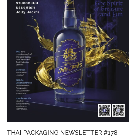
S&P
Global
กลุ่ม
อุตสาหกรรม
บรรจุ
ภัณฑ์
ต่อ
เนื่อง
ปี
ที่
3
THAI PACKAGING NEWSLETTER #178