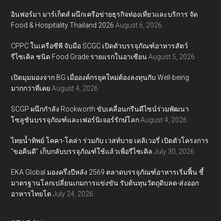
อินฟอร์มา มาร์เก็ตส์ ผนึกเครือข่ายธุรกิจท่องเที่ยวและบริการ จัด
Food & Hospitality Thailand 2026
August 6, 2026
CPPC ในเครือซีพี จับมือ SCGC เปิดตัวบรรจุภัณฑ์อาหารสัตว์
รีไซเคิล ชนิด Food Grade รายแรกในอาเซียน
August 5, 2026
เปิดมุมมองจาก BG เมื่อองค์กรยุคใหม่ต้องลงทุนกับ Well-being
มากกว่าที่เคย
August 4, 2026
SCGP ผนึกกำลัง Rockworth ขับเคลื่อนกรีนดีไซน์ร่วมพัฒนา
โซลูชันบรรจุภัณฑ์และเฟอร์นิเจอร์รักษ์โลก
August 4, 2026
ไทยน้ำทิพย์ โคคา-โคล่า ร่วมกับ เวสท์บาย เดลิเวอรี่ เปิดตัวโครงการ
“ขอคืนดี” เก็บกลับบรรจุภัณฑ์ใช้แล้วเพื่อรีไซเคิล
July 30, 2026
EKA Global มองครึ่งปีหลัง 2569 ตลาดบรรจุภัณฑ์อาหารเริ่มฟื้น ชี้
มาตรฐานโลกเปลี่ยนเกมการแข่งขัน รับต้นทุนวัตถุดิบลด-ส่งออก
อาหารไทยโต
July 24, 2026