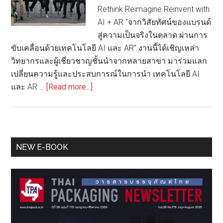
Rethink Reimagine Reinvent with
AI + AR “จากวิสัยทัศน์ของแบรนด์
สู่ความเป็นจริงในตลาด ผ่านการ
ขับเคลื่อนด้วยเทคโนโลยี AI และ AR” งานนี้ได้เชิญเหล่า
วิทยากรและผู้เชี่ยวชาญชั้นนำจากหลายสาขา มาร่วมแลก
เปลี่ยนความรู้และประสบการณ์ในการนำ เทคโนโลยี AI
about
และ AR …
[Read more...]
CUBIC
X
ร่วม
กับ
Primary
NEW E-BOOK
สมาคม
Sidebar
การ
บรรจุ
ภัณฑ์
ไทย
จัด