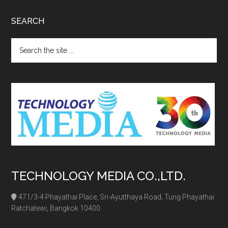
SEARCH
Search
the
site
...
TECHNOLOGY MEDIA CO.,LTD.
471/3-4 Phayathai Place, Sri-Ayutthaya Road, Tung Phayathai
Ratchatewi, Bangkok 10400