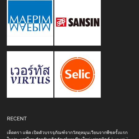
RECENT
เต็ดตรา แพ้ค เปิดตัวบรรจุภัณฑ์จากวัสดุหมุนเวียนจากพืชครั้งแรก