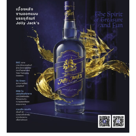
งาน
สัมมนา
CUBIC
Constellation
2025
|
Rethink
Reimagine
Reinvent
with
AI
+
AR