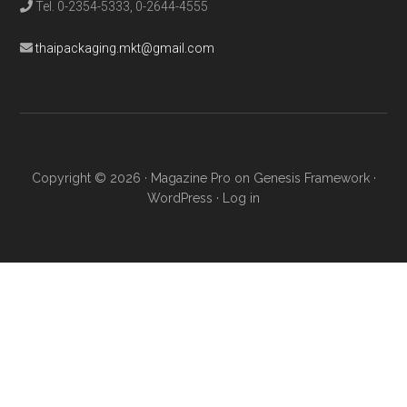
Tel. 0-2354-5333, 0-2644-4555
thaipackaging.mkt@gmail.com
Copyright © 2026 ·
Magazine Pro
on
Genesis Framework
·
WordPress
·
Log in