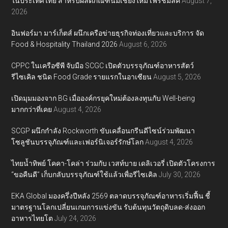
ในประเทศไทย สำหรับผลิตภัณฑ์นมเชียงใหม่ เฟรชมิลค์
August 7,
2026
อินฟอร์มา มาร์เก็ตส์ ผนึกเครือข่ายธุรกิจท่องเที่ยวและบริการ จัด
Food & Hospitality Thailand 2026
August 6, 2026
CPPC ในเครือซีพี จับมือ SCGC เปิดตัวบรรจุภัณฑ์อาหารสัตว์
รีไซเคิล ชนิด Food Grade รายแรกในอาเซียน
August 5, 2026
เปิดมุมมองจาก BG เมื่อองค์กรยุคใหม่ต้องลงทุนกับ Well-being
มากกว่าที่เคย
August 4, 2026
SCGP ผนึกกำลัง Rockworth ขับเคลื่อนกรีนดีไซน์ร่วมพัฒนา
โซลูชันบรรจุภัณฑ์และเฟอร์นิเจอร์รักษ์โลก
August 4, 2026
ไทยน้ำทิพย์ โคคา-โคล่า ร่วมกับ เวสท์บาย เดลิเวอรี่ เปิดตัวโครงการ
“ขอคืนดี” เก็บกลับบรรจุภัณฑ์ใช้แล้วเพื่อรีไซเคิล
July 30, 2026
EKA Global มองครึ่งปีหลัง 2569 ตลาดบรรจุภัณฑ์อาหารเริ่มฟื้น ชี้
มาตรฐานโลกเปลี่ยนเกมการแข่งขัน รับต้นทุนวัตถุดิบลด-ส่งออก
อาหารไทยโต
July 24, 2026