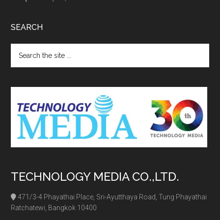
SEARCH
Search
the
site
...
TECHNOLOGY MEDIA CO.,LTD.
471/3-4 Phayathai Place, Sri-Ayutthaya Road, Tung Phayathai
Ratchatewi, Bangkok 10400