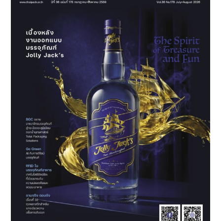
ทดิ
จิ
ทัล
ระบบ
UV
ครั้ง
แรก
ใน
ไทย
และ
เอเชีย
ตะวัน
ออก
เฉียง
ใต้
ใน
งาน