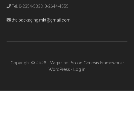
Tel. 0-2354-5333, 0-2644-4555
thaipackaging.mkt@gmail.com
Copyright © 2026 ·
Magazine Pro
on
Genesis Framework
·
WordPress
·
Log in