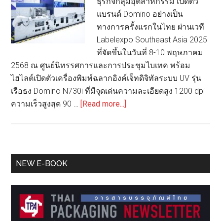
ธุรกิจกลุ่มอุตสาหกรรม เปิดตัว
แบรนด์ Domino อย่างเป็น
ทางการครั้งแรกในไทย ผ่านเวที
Labelexpo Southeast Asia 2025
ที่จัดขึ้นในวันที่ 8-10 พฤษภาคม
2568 ณ ศูนย์นิทรรศการและการประชุมไบเทค พร้อม
ไฮไลต์เปิดตัวเครื่องพิมพ์ฉลากอิงค์เจ็ทดิจิทัลระบบ UV รุ่น
เรือธง Domino N730i ที่มีจุดเด่นความละเอียดสูง 1200 dpi
about
ความเร็วสูงสุด 90 …
[Read more...]
Brother
เปิด
ตัว
Domino
Primary
NEW E-BOOK
N730i
Sidebar
เครื่องพิมพ์
ฉลาก
อิงค์
เจ็