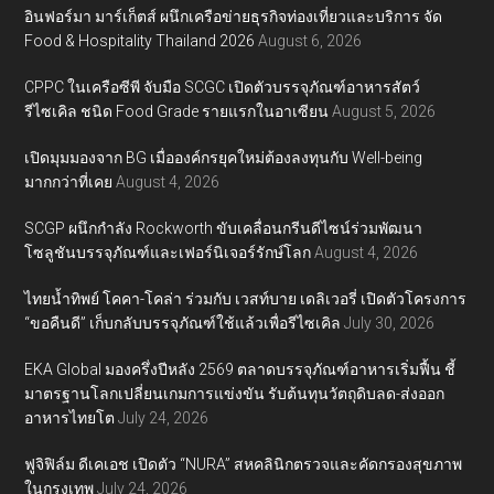
อินฟอร์มา มาร์เก็ตส์ ผนึกเครือข่ายธุรกิจท่องเที่ยวและบริการ จัด
Food & Hospitality Thailand 2026
August 6, 2026
CPPC ในเครือซีพี จับมือ SCGC เปิดตัวบรรจุภัณฑ์อาหารสัตว์
รีไซเคิล ชนิด Food Grade รายแรกในอาเซียน
August 5, 2026
เปิดมุมมองจาก BG เมื่อองค์กรยุคใหม่ต้องลงทุนกับ Well-being
มากกว่าที่เคย
August 4, 2026
SCGP ผนึกกำลัง Rockworth ขับเคลื่อนกรีนดีไซน์ร่วมพัฒนา
โซลูชันบรรจุภัณฑ์และเฟอร์นิเจอร์รักษ์โลก
August 4, 2026
ไทยน้ำทิพย์ โคคา-โคล่า ร่วมกับ เวสท์บาย เดลิเวอรี่ เปิดตัวโครงการ
“ขอคืนดี” เก็บกลับบรรจุภัณฑ์ใช้แล้วเพื่อรีไซเคิล
July 30, 2026
EKA Global มองครึ่งปีหลัง 2569 ตลาดบรรจุภัณฑ์อาหารเริ่มฟื้น ชี้
มาตรฐานโลกเปลี่ยนเกมการแข่งขัน รับต้นทุนวัตถุดิบลด-ส่งออก
อาหารไทยโต
July 24, 2026
ฟูจิฟิล์ม ดีเคเอช เปิดตัว “NURA” สหคลินิกตรวจและคัดกรองสุขภาพ
ในกรุงเทพ
July 24, 2026