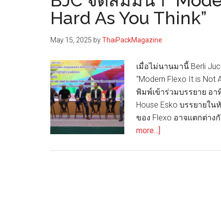
BJC จัดสัมมนา “Moder
Hard As You Think”
May 15, 2025
by
ThaiPackMagazine
เมื่อไม่นานมานี้ Berli J
“Modern Flexo It is Not
พิมพ์เข้าร่วมบรรยาย อา
House Esko บรรยายในหัวข
ของ Flexo อาจแตกต่างกับ
about
more...]
BJC
จัด
สัมมนา
“Modern
Flexo
It
is